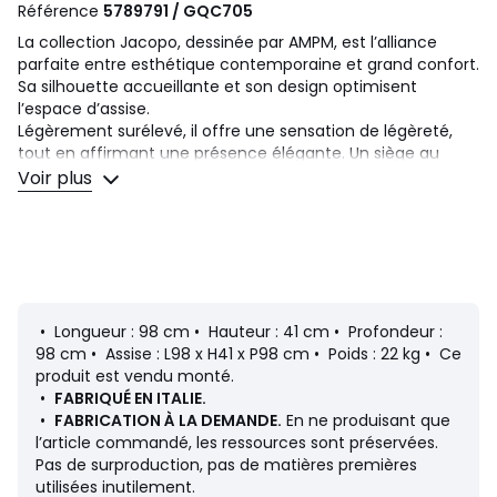
Référence
5789791 / GQC705
La collection Jacopo, dessinée par AMPM, est l’alliance
parfaite entre esthétique contemporaine et grand confort.
Sa silhouette accueillante et son design optimisent
l’espace d’assise.
Légèrement surélevé, il offre une sensation de légèreté,
tout en affirmant une présence élégante. Un siège au
charme intemporel, fait en Italie.
Voir plus
Confort d'assise
: équilibré
Assise
: hauteur standard et grande profondeur
Description
• Revêtement : 46% coton, 24% acrylique, 13% laine, 11%
viscose, 6% lin, 590 g/m², bouclette
• Longueur : 98 cm • Hauteur : 41 cm • Profondeur :
• Finition surpiquée
98 cm • Assise : L98 x H41 x P98 cm • Poids : 22 kg • Ce
• Échantillons de tissus disponibles sur le site, tapez
produit est vendu monté.
"Échantillons Jacopo" dans le moteur de recherche
•
FABRIQUÉ EN ITALIE.
• Structure : panneau de particules, multiplis, sapin massif
•
FABRICATION À LA DEMANDE.
En ne produisant que
• Suspension : sangles élastiquées
l’article commandé, les ressources sont préservées.
• Pieds : hêtre vernis nitrocellulosique
Pas de surproduction, pas de matières premières
• Hauteur des pieds : 8 cm
utilisées inutilement.