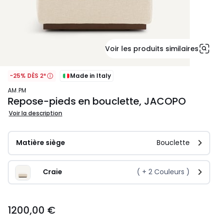
Voir les produits similaires
-25% DÈS 2*
Made in Italy
AM.PM
Repose-pieds en bouclette, JACOPO
Voir la description
Matière siège
Bouclette
Craie
( +
2
Couleurs )
1200,00
1200,00 €
€.