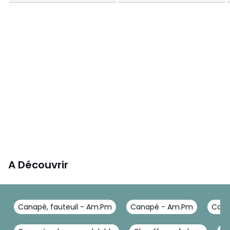
A Découvrir
Canapé, fauteuil - Am.Pm
Canapé - Am.Pm
Cana