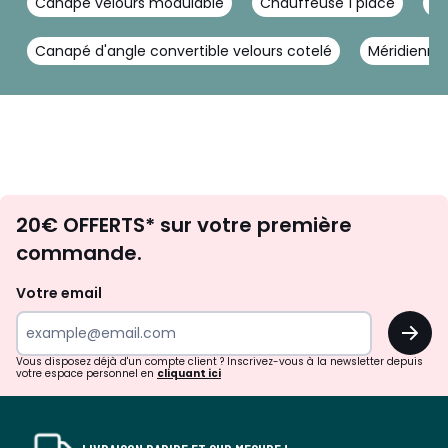
Canapé velours modulable
Chauffeuse 1 place
Ca
Canapé d'angle convertible velours cotelé
Méridienne
Envie
20€ OFFERTS* sur votre première
d'inspirations
commande.
et
de
Votre email
surprises?
OK
!
Vous disposez déjà d'un compte client ? Inscrivez-vous à la newsletter depuis
votre espace personnel en
cliquant ici