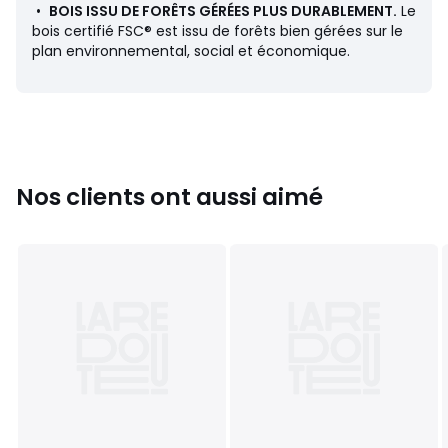
•
BOIS ISSU DE FORÊTS GÉRÉES PLUS DURABLEMENT.
Le
Garnissage
bois certifié FSC® est issu de forêts bien gérées sur le
• Assise : mousse polyuréthane densité 35 kg/m³ et fibre
plan environnemental, social et économique.
polyester
• Structure : mousse polyuréthane 21 kg/m³ et fibre
polyester
Entretien
• Non déhoussable
Nos clients ont aussi aimé
Garantie
• Garantie commerciale La Redoute 5 ans : structure
• Garantie légale 2 ans : revêtement et mousse
Dimensions
Dimensions et poids des colis
1 colis
• L105 x H45 x P105 cm, 28 kg
Couleurs
Craie, Noir, Sable
Tailles
Taille unique