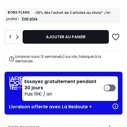
BONS PLANS :
-25% dès l’achat de 2 articles au choix*
J'en
BONS
Voir plus
profite !
PLANS
:
-25%
Quantité
1
AJOUTER AU PANIER
dès
l’achat
de
2
Livraison sous 12 semaine(s) sur rdv, fabriqué à la
articles
demande
au
choix*
J'en
profite
Essayez gratuitement pendant
!
30 jours
Puis 19€ / an
Livraison offerte avec La Redoute +