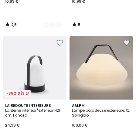
16,99 €
16,99 €
2,5
5
/
/
5
5
-35% DÈS 2*
3,8
3,9
4
LA REDOUTE INTERIEURS
AM.PM
/ 5
/ 5
Lanterne intérieur/extérieur H21
Lampe baladeuse extérieure, XL,
Couleurs
cm, Fanosa
Spingolo
24,99 €
169,00 €