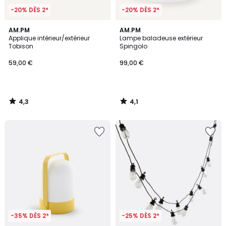
-20% DÈS 2*
-20% DÈS 2*
4,3
4,1
AM.PM
AM.PM
/ 5
/ 5
Applique intérieur/extérieur
Lampe baladeuse extérieur
Tobison
Spingolo
59,00 €
99,00 €
4,3
4,1
/
/
5
5
-35% DÈS 2*
-25% DÈS 2*