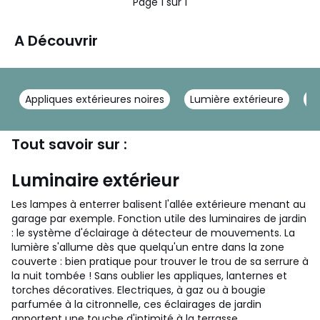
Page 1 sur 1
A Découvrir
Appliques extérieures noires
Lumière extérieure
Lu
Tout savoir sur :
Luminaire extérieur
Les lampes à enterrer balisent l'allée extérieure menant au
garage par exemple. Fonction utile des luminaires de jardin
: le système d'éclairage à détecteur de mouvements. La
lumière s'allume dès que quelqu'un entre dans la zone
couverte : bien pratique pour trouver le trou de sa serrure à
la nuit tombée ! Sans oublier les appliques, lanternes et
torches décoratives. Electriques, à gaz ou à bougie
parfumée à la citronnelle, ces éclairages de jardin
apportent une touche d'intimité à la terrasse.