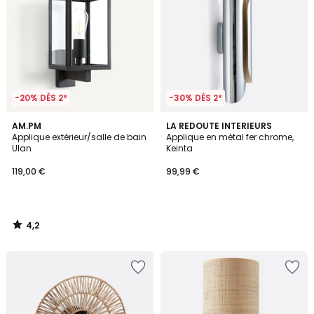
-20% DÈS 2*
-30% DÈS 2*
4,2
AM.PM
LA REDOUTE INTERIEURS
/ 5
Applique extérieur/salle de bain
Applique en métal fer chrome,
Ulan
Keinta
119,00 €
99,99 €
4,2
/
5