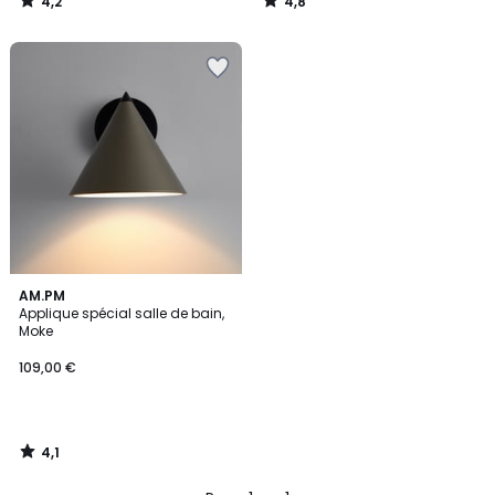
4,2
4,8
/
/
5
5
4,1
AM.PM
/ 5
Applique spécial salle de bain,
Moke
109,00 €
4,1
/
5