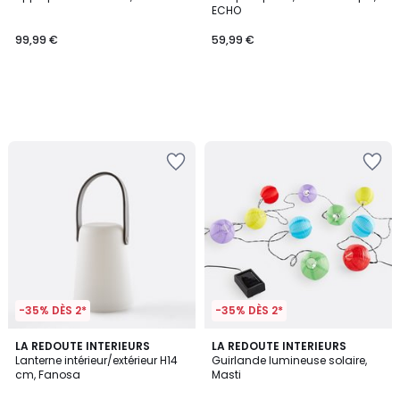
ECHO
99,99 €
59,99 €
-35% DÈS 2*
-35% DÈS 2*
2,5
5
3
LA REDOUTE INTERIEURS
LA REDOUTE INTERIEURS
/ 5
/
Lanterne intérieur/extérieur H14
Guirlande lumineuse solaire,
Couleurs
5
cm, Fanosa
Masti