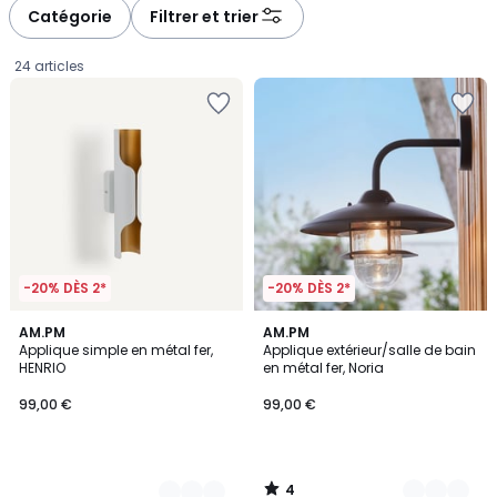
à
à
Catégorie
Filtrer et trier
gauche
droite
24 articles
-20% DÈS 2*
-20% DÈS 2*
4
2
AM.PM
2
AM.PM
/
Applique simple en métal fer,
Applique extérieur/salle de bain
Couleurs
Couleurs
5
HENRIO
en métal fer, Noria
99,00
99,00 €
99,00 €
€.
4