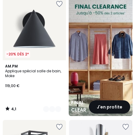
CLEARANCE
-20% DÈS 2*
4,1
2
AM.PM
/ 5
Applique spécial salle de bain,
Couleurs
Moke
119,00 €
FINAL
J'en profite
4,1
CLEARANCE
/
5