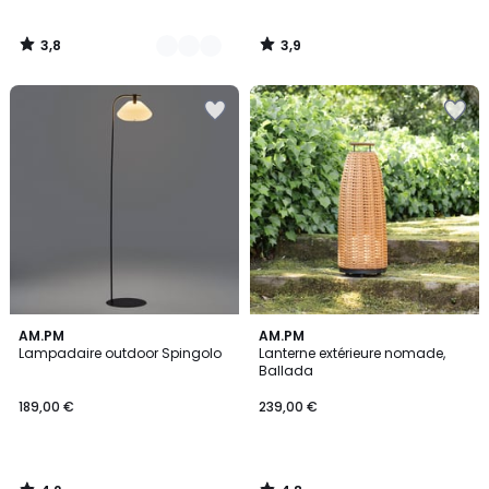
3,8
3,9
/
/
5
5
4,2
4,8
AM.PM
AM.PM
/ 5
/ 5
Lampadaire outdoor Spingolo
Lanterne extérieure nomade,
Ballada
189,00 €
239,00 €