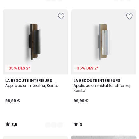
/
5
-35% DÈS 2*
-35% DÈS 2*
3,5
3
2
LA REDOUTE INTERIEURS
LA REDOUTE INTERIEURS
/ 5
/
Applique en métal fer, Keinta
Applique en métal fer chrome,
Couleurs
5
Keinta
99,99 €
99,99 €
3,5
3
/
/
5
5
FINAL