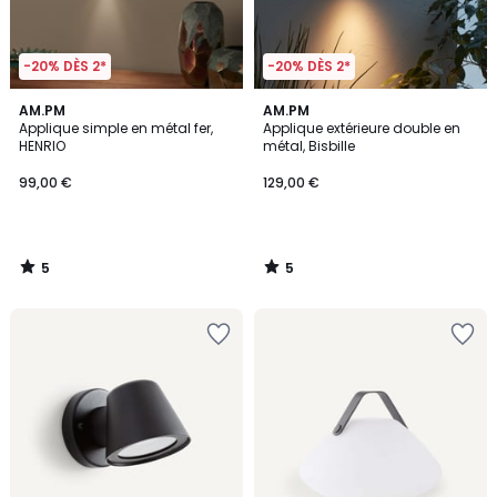
-20% DÈS 2*
-20% DÈS 2*
5
5
AM.PM
AM.PM
/
/
Applique simple en métal fer,
Applique extérieure double en
5
5
HENRIO
métal, Bisbille
99,00 €
129,00 €
5
5
/
/
5
5