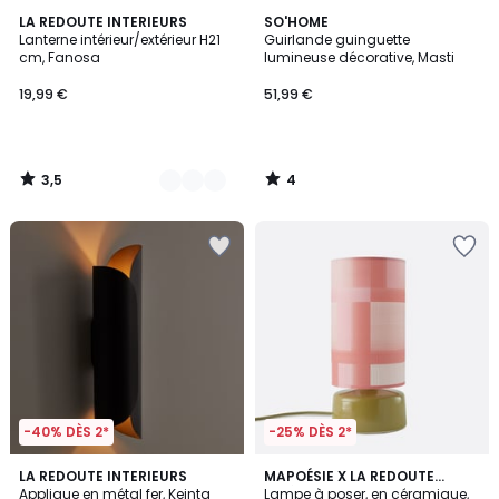
3,5
4
3
LA REDOUTE INTERIEURS
SO'HOME
/ 5
/
Lanterne intérieur/extérieur H21
Guirlande guinguette
Couleurs
5
cm, Fanosa
lumineuse décorative, Masti
19,99 €
51,99 €
3,5
4
/
/
5
5
-40% DÈS 2*
-25% DÈS 2*
LA REDOUTE INTERIEURS
MAPOÉSIE X LA REDOUTE
Applique en métal fer, Keinta
INTÉRIEURS
Lampe à poser, en céramique,