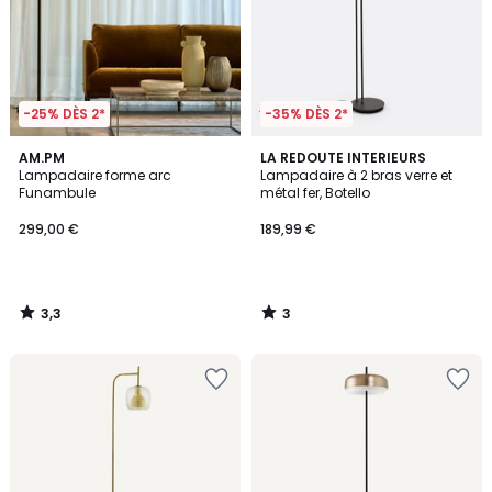
-25% DÈS 2*
-35% DÈS 2*
3,3
3
AM.PM
LA REDOUTE INTERIEURS
/ 5
/
Lampadaire forme arc
Lampadaire à 2 bras verre et
5
Funambule
métal fer, Botello
299,00 €
189,99 €
3,3
3
/
/
5
5