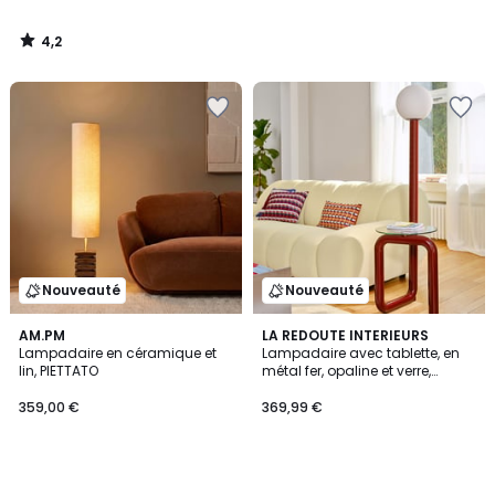
4,2
/
5
Nouveauté
Nouveauté
AM.PM
LA REDOUTE INTERIEURS
Lampadaire en céramique et
Lampadaire avec tablette, en
lin, PIETTATO
métal fer, opaline et verre,
hauteur 149 cm, TEDY
359,00 €
369,99 €