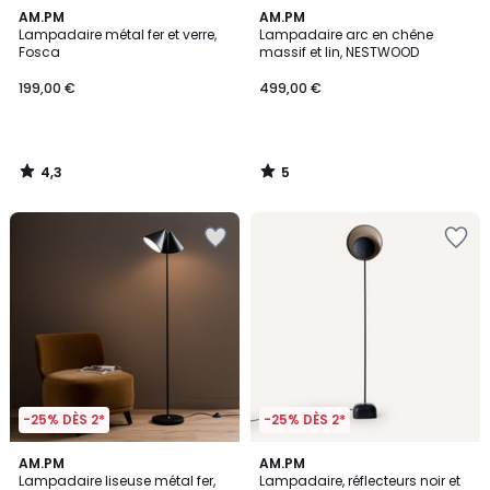
4,3
5
AM.PM
AM.PM
/ 5
/
Lampadaire métal fer et verre,
Lampadaire arc en chêne
5
Fosca
massif et lin, NESTWOOD
199,00 €
499,00 €
4,3
5
/
/
5
5
-25% DÈS 2*
-25% DÈS 2*
3,9
3,9
2
AM.PM
AM.PM
/ 5
/ 5
Lampadaire liseuse métal fer,
Lampadaire, réflecteurs noir et
Couleurs