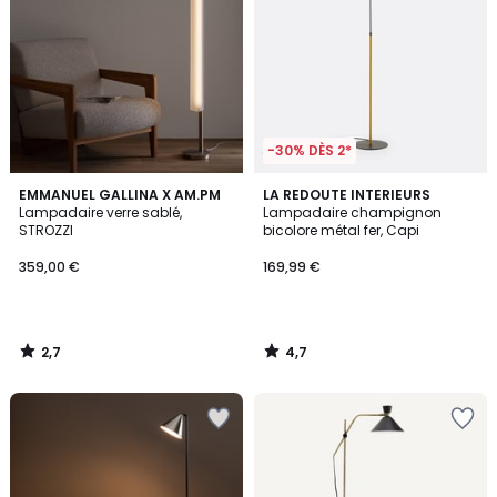
-30% DÈS 2*
2,7
4,7
EMMANUEL GALLINA X AM.PM
LA REDOUTE INTERIEURS
/ 5
/ 5
Lampadaire verre sablé,
Lampadaire champignon
STROZZI
bicolore métal fer, Capi
359,00 €
169,99 €
2,7
4,7
/
/
5
5