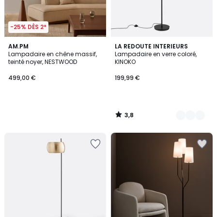
-25% DÈS 2*
3,8
AM.PM
5
LA REDOUTE INTERIEURS
/ 5
Lampadaire en chêne massif,
Lampadaire en verre coloré,
Couleurs
teinté noyer, NESTWOOD
KINOKO
499,00 €
199,99 €
3,8
/
5