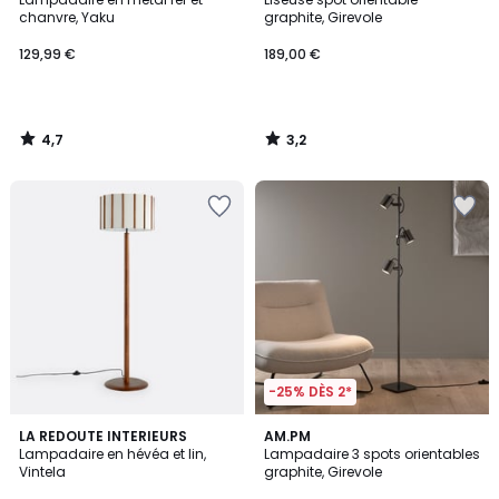
chanvre, Yaku
graphite, Girevole
129,99 €
189,00 €
4,7
3,2
/
/
5
5
-25% DÈS 2*
5
2
LA REDOUTE INTERIEURS
AM.PM
/
/
Lampadaire en hévéa et lin,
Lampadaire 3 spots orientables
5
5
Vintela
graphite, Girevole