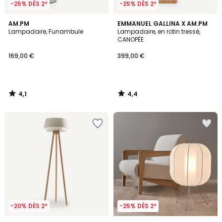
-25% DÈS 2*
-25% DÈS 2*
4,1
4,4
AM.PM
EMMANUEL GALLINA X AM.PM
/ 5
/ 5
Lampadaire, Funambule
Lampadaire, en rotin tressé,
CANOPÉE
169,00 €
399,00 €
4,1
4,4
/
/
5
5
-20% DÈS 2*
-25% DÈS 2*