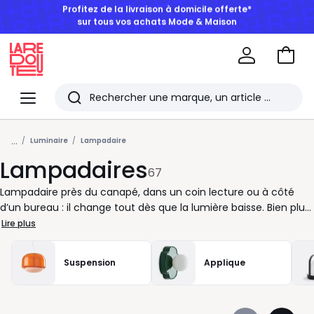
BONS PLANS | Jusqu'à -50% dès 2 articles*
Aller
au
La
panie
Redoute
Menu
Rechercher
Les
...
derniers
Luminaire
Lampadaire
Lampadaires
articles
67
consultés
Lampadaire près du canapé, dans un coin lecture ou à côté
d’un bureau : il change tout dès que la lumière baisse. Bien plus
qu’un simple point lumineux, il aide à structurer la pièce, à créer
Lire plus
une ambiance douce en soirée ou un éclairage plus ciblé pour
lire, travailler ou discuter. Selon vos envies, vous pouvez opter
Suspension
Applique
pour un lampadaire arc afin de surplomber une table basse, un
modèle trépied pour rythmer la décoration, ou une ligne plus
fine et discrète dans les petits espaces. Hauteur, orientation,