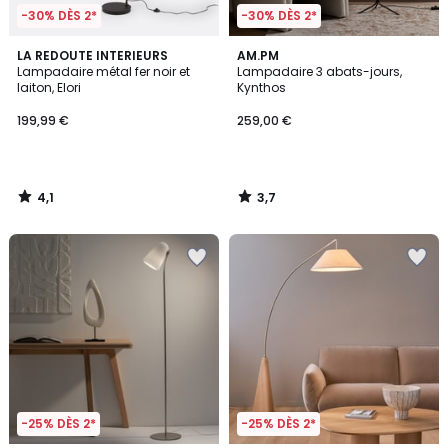
-30% DÈS 2*
-30% DÈS 2*
4,1
3,7
LA REDOUTE INTERIEURS
AM.PM
/ 5
/ 5
Lampadaire métal fer noir et
Lampadaire 3 abats-jours,
laiton, Elori
Kynthos
199,99 €
259,00 €
4,1
3,7
/
/
5
5
-25% DÈS 2*
-25% DÈS 2*