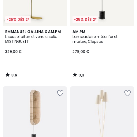
-25% DÈS 2*
-25% DÈS 2*
3,6
3,3
EMMANUEL GALLINA X AM.PM
AM.PM
/ 5
/ 5
Liseuse laiton et verre ciselé,
Lampadaire métal fer et
MISTINGUETT
marbre, Clepsos
329,00 €
279,00 €
3,6
3,3
/
/
5
5