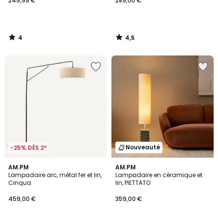
249,99 €
289,00 €
4
4,5
/
/
5
5
Nouveauté
-25% DÈS 2*
4,2
AM.PM
AM.PM
/ 5
Lampadaire arc, métal fer et lin,
Lampadaire en céramique et
Cinqua
lin, PIETTATO
459,00 €
359,00 €