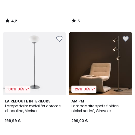
4,2
5
/
/
5
5
-30% DÈS 2*
-25% DÈS 2*
4
4,1
LA REDOUTE INTERIEURS
AM.PM
/
/ 5
Lampadaire métal fer chrome
Lampadaire spots finition
5
et opaline, Merisa
nickel satiné, Girevole
199,99 €
299,00 €