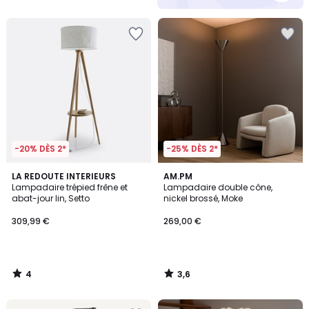
5
-20% DÈS 2*
-25% DÈS 2*
4
3,6
LA REDOUTE INTERIEURS
AM.PM
/
/ 5
Lampadaire trépied frêne et
Lampadaire double cône,
5
abat-jour lin, Setto
nickel brossé, Moke
309,99 €
269,00 €
4
3,6
/
/
5
5