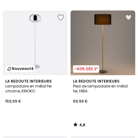
Nouveauté
-40% DÈS 2*
4,8
LA REDOUTE INTERIEURS
LA REDOUTE INTERIEURS
/ 5
Lampadaire en métal fer
Pied de lampadaire en métal
chrome, KINOKO
fer, HIBA
159,99 €
69,99 €
4,8
/
5