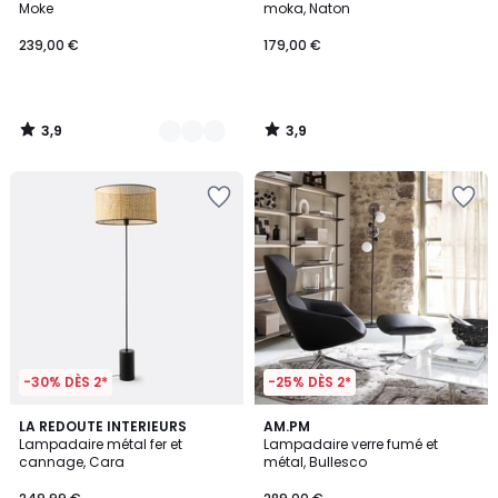
Moke
moka, Naton
239,00 €
179,00 €
3,9
3,9
/
/
5
5
-30% DÈS 2*
-25% DÈS 2*
4
4,5
LA REDOUTE INTERIEURS
AM.PM
/
/ 5
Lampadaire métal fer et
Lampadaire verre fumé et
5
cannage, Cara
métal, Bullesco