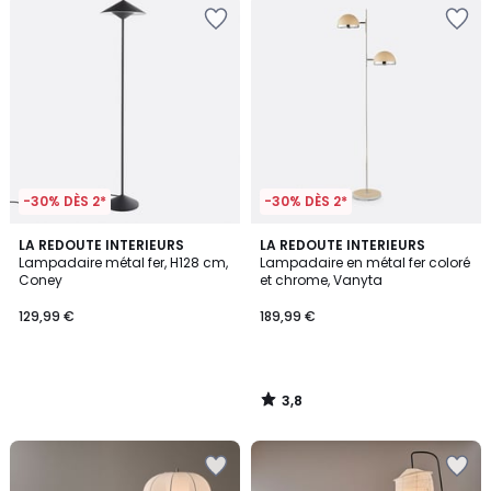
-30% DÈS 2*
-30% DÈS 2*
3,8
LA REDOUTE INTERIEURS
LA REDOUTE INTERIEURS
/ 5
Lampadaire métal fer, H128 cm,
Lampadaire en métal fer coloré
Coney
et chrome, Vanyta
129,99 €
189,99 €
3,8
/
5