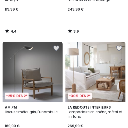
119,99 €
249,99 €
4,4
3,9
/
/
5
5
-25% DÈS 2*
-30% DÈS 2*
4,2
5
AM.PM
LA REDOUTE INTERIEURS
/ 5
/
Liseuse métal gris, Funambule
Lampadaire en chêne, métal et
5
lin, Idna
169,00 €
269,99 €