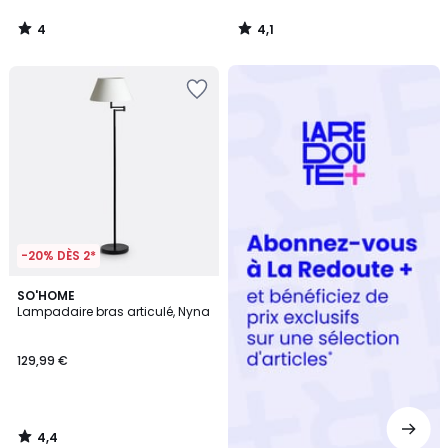
4
4,1
/
/
5
5
Redoute
+
-20% DÈS 2*
4,4
SO'HOME
/ 5
Lampadaire bras articulé, Nyna
129,99 €
4,4
/