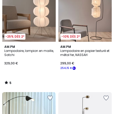
-25% DÈS 2*
-10% DÈS 2*
5
AM.PM
AM.PM
/
Lampadaire, lampion en maille,
Lampadaire en papier texturé et
5
Satchi
métal fer, NASSAH
329,00 €
299,00 €
254,15 €
5
/
5