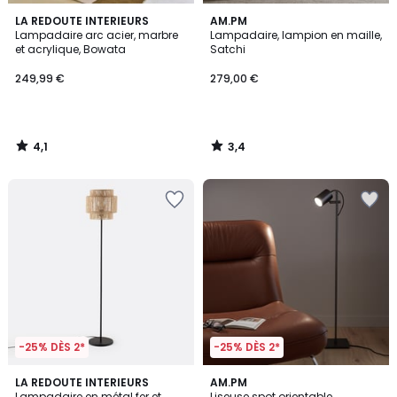
4,1
3,4
LA REDOUTE INTERIEURS
AM.PM
/ 5
/ 5
Lampadaire arc acier, marbre
Lampadaire, lampion en maille,
et acrylique, Bowata
Satchi
249,99 €
279,00 €
4,1
3,4
/
/
5
5
-25% DÈS 2*
-25% DÈS 2*
4,7
3,2
LA REDOUTE INTERIEURS
AM.PM
/ 5
/ 5
Lampadaire en métal fer et
Liseuse spot orientable