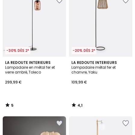
-30% DÈS 2*
-20% DÈS 2*
5
4,1
LA REDOUTE INTERIEURS
LA REDOUTE INTERIEURS
/
/ 5
Lampadaire en métal fer et
Lampadaire métal fer et
5
verre ambré, Toleco
chanvre, Yaku
299,99 €
109,99 €
5
4,1
/
/
5
5