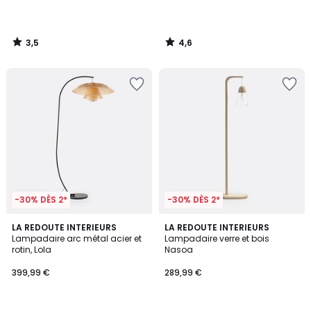
3,5
4,6
/
/
5
5
-30% DÈS 2*
-30% DÈS 2*
5
4,1
LA REDOUTE INTERIEURS
LA REDOUTE INTERIEURS
/
/ 5
Lampadaire arc métal acier et
Lampadaire verre et bois
5
rotin, Lola
Nasoa
399,99 €
289,99 €