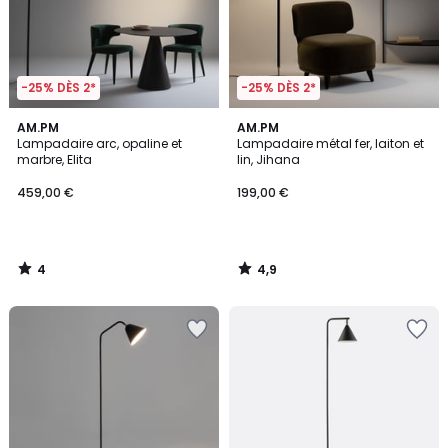
-25% DÈS 2*
-25% DÈS 2*
4
4,9
AM.PM
AM.PM
/
/ 5
Lampadaire arc, opaline et
Lampadaire métal fer, laiton et
5
marbre, Elita
lin, Jihana
459,00 €
199,00 €
4
4,9
/
/
5
5