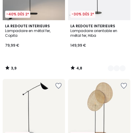
-40% DÈS 2*
-30% DÈS 2*
3,9
4,8
LA REDOUTE INTERIEURS
2
LA REDOUTE INTERIEURS
/ 5
/ 5
Lampadaire en métal fer,
Lampadaire orientable en
Couleurs
Copita
métal fer, Hiba
79,99 €
149,99 €
3,9
4,8
/
/
5
5