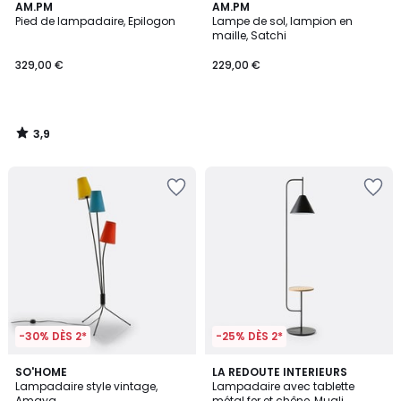
3,9
AM.PM
AM.PM
/ 5
Pied de lampadaire, Epilogon
Lampe de sol, lampion en
maille, Satchi
329,00 €
229,00 €
3,9
/
5
-30% DÈS 2*
-25% DÈS 2*
4,4
3,9
SO'HOME
LA REDOUTE INTERIEURS
/ 5
/ 5
Lampadaire style vintage,
Lampadaire avec tablette
Amaya
métal fer et chêne, Mugli