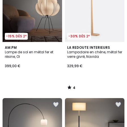
-15% DÈS 2*
-30% DÈS 2*
4
AM.PM
LA REDOUTE INTERIEURS
/
Lampe de sol en métal fer et
Lampadaire en chêne, métal fer
5
résine, Oï
verre givré, Navida
399,00 €
329,99 €
4
/
5