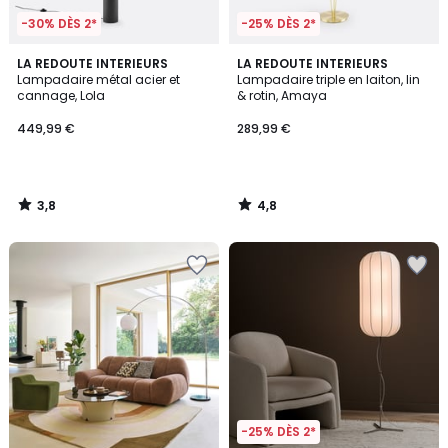
-30% DÈS 2*
-25% DÈS 2*
3,8
4,8
LA REDOUTE INTERIEURS
LA REDOUTE INTERIEURS
/ 5
/ 5
Lampadaire métal acier et
Lampadaire triple en laiton, lin
cannage, Lola
& rotin, Amaya
449,99 €
289,99 €
3,8
4,8
/
/
5
5
-25% DÈS 2*