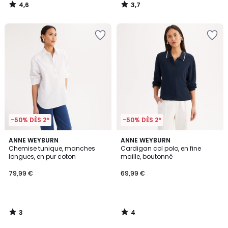
4,6
3,7
/
/
5
5
-50% DÈS 2*
-50% DÈS 2*
3
4
ANNE WEYBURN
ANNE WEYBURN
/
/
Chemise tunique, manches
Cardigan col polo, en fine
5
5
longues, en pur coton
maille, boutonné
79,99 €
69,99 €
3
4
/
/
5
5