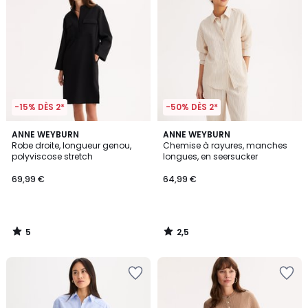
-15% DÈS 2*
-50% DÈS 2*
5
2,5
ANNE WEYBURN
ANNE WEYBURN
/
/ 5
Robe droite, longueur genou,
Chemise à rayures, manches
5
polyviscose stretch
longues, en seersucker
69,99 €
64,99 €
5
2,5
/
/
5
5