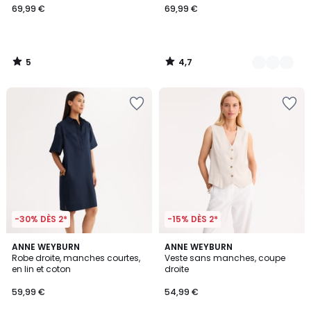
69,99 €
69,99 €
5
4,7
/
/
5
5
-30% DÈS 2*
-15% DÈS 2*
4,4
4,7
2
ANNE WEYBURN
2
ANNE WEYBURN
/ 5
/ 5
Robe droite, manches courtes,
Veste sans manches, coupe
Couleurs
Couleurs
en lin et coton
droite
59,99 €
54,99 €