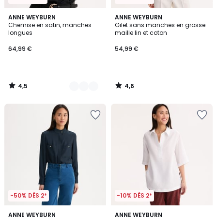
4,5
4,6
2
ANNE WEYBURN
ANNE WEYBURN
/ 5
/ 5
Chemise en satin, manches
Gilet sans manches en grosse
Couleurs
longues
maille lin et coton
64,99 €
54,99 €
4,5
4,6
/
/
5
5
-50% DÈS 2*
-10% DÈS 2*
5
3,7
ANNE WEYBURN
ANNE WEYBURN