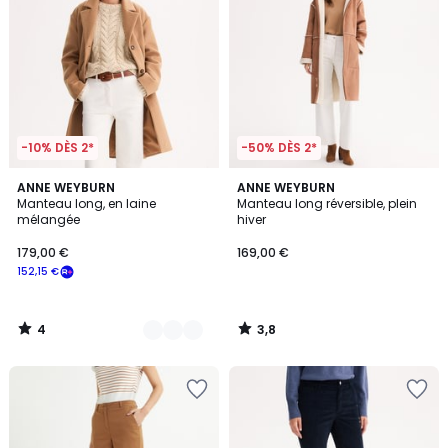
-10% DÈS 2*
-50% DÈS 2*
4
3,8
2
ANNE WEYBURN
ANNE WEYBURN
/
/ 5
Manteau long, en laine
Manteau long réversible, plein
Couleurs
5
mélangée
hiver
179,00 €
169,00 €
152,15 €
4
3,8
/
/
5
5