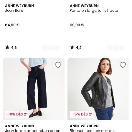
4,6
4,2
3
ANNE WEYBURN
2
ANNE WEYBURN
/ 5
/ 5
Jean flare
Pantalon large, taille haute
Couleurs
Couleurs
64,99 €
69,99 €
4,6
4,2
/
/
5
5
-10% DÈS 2*
-15% DÈS 2*
4,7
4,5
2
ANNE WEYBURN
2
ANNE WEYBURN
/ 5
/ 5
Jean large raccourci, en coton
Blouson court en cuir de