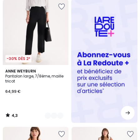
Redoute
+
-30% DÈS 2*
4,3
2
ANNE WEYBURN
/ 5
Pantalon large, 7/8ème, maille
Couleurs
tricot
64,99 €
4,3
/
5