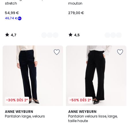
Couleurs
Couleurs
stretch
mouton
54,99 €
279,00 €
46,74 €
4,7
4,5
/
/
5
5
-30% DÈS 2*
-50% DÈS 2*
4,6
4,4
3
ANNE WEYBURN
ANNE WEYBURN
/ 5
/ 5
Pantalon large, velours
Pantalon velours lisse, large,
Couleurs
taille haute