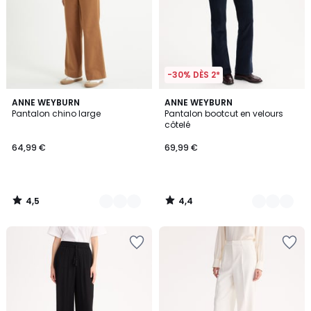
-30% DÈS 2*
4,5
4,4
2
ANNE WEYBURN
3
ANNE WEYBURN
/ 5
/ 5
Pantalon chino large
Pantalon bootcut en velours
Couleurs
Couleurs
côtelé
64,99 €
69,99 €
4,5
4,4
/
/
5
5