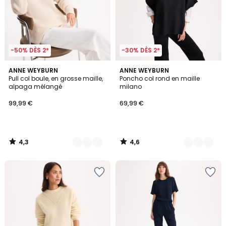
-50% DÈS 2*
-30% DÈS 2*
4,3
4,6
2
ANNE WEYBURN
3
ANNE WEYBURN
/ 5
/ 5
Pull col boule, en grosse maille,
Poncho col rond en maille
Couleurs
Couleurs
alpaga mélangé
milano
99,99 €
69,99 €
4,3
4,6
/
/
5
5