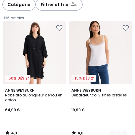
à
à
Catégorie
Filtrer et trier
gauche
droite
136 articles
-50% DÈS 2*
-15% DÈS 2*
4,3
4,6
ANNE WEYBURN
2
ANNE WEYBURN
/ 5
/ 5
Robe droite, longueur genou en
Débardeur col V, fines bretelles
Couleurs
coton
64,99
64,99 €
19,99 €
€.
4,3
4,6