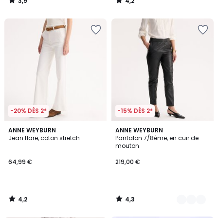
3,9
4,2
/
/
5
5
-20% DÈS 2*
-15% DÈS 2*
4,2
4,3
ANNE WEYBURN
2
ANNE WEYBURN
/ 5
/ 5
Jean flare, coton stretch
Pantalon 7/8ème, en cuir de
Couleurs
mouton
64,99 €
219,00 €
4,2
4,3
/
/
5
5