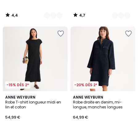
4,4
4,7
/
/
5
5
-15% DÈS 2*
-20% DÈS 2*
4,6
3,7
ANNE WEYBURN
ANNE WEYBURN
/ 5
/ 5
Robe T-shirt longueur midi en
Robe droite en denim, mi-
lin et coton
longue, manches longues
54,99 €
64,99 €