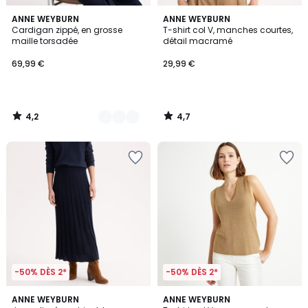
4,2
4,7
2
ANNE WEYBURN
ANNE WEYBURN
/ 5
/ 5
Cardigan zippé, en grosse
T-shirt col V, manches courtes,
Couleurs
maille torsadée
détail macramé
69,99 €
29,99 €
4,2
4,7
/
/
5
5
-50% DÈS 2*
-50% DÈS 2*
4,4
4,7
2
ANNE WEYBURN
ANNE WEYBURN