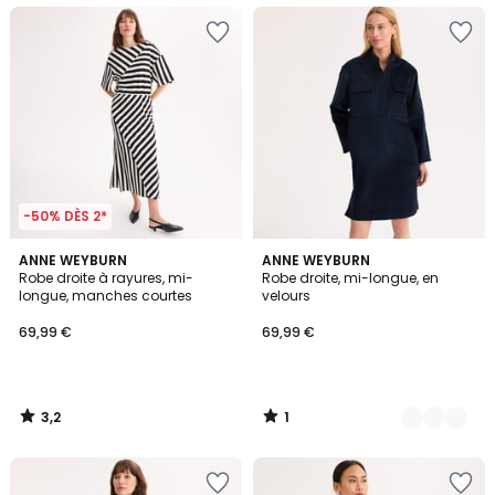
-50% DÈS 2*
3,2
1
ANNE WEYBURN
2
ANNE WEYBURN
/ 5
/
Robe droite à rayures, mi-
Robe droite, mi-longue, en
Couleurs
5
longue, manches courtes
velours
69,99 €
69,99 €
3,2
1
/
/
5
5