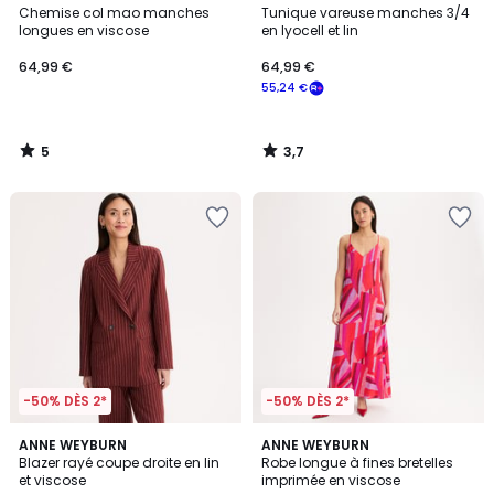
/
/ 5
Chemise col mao manches
Tunique vareuse manches 3/4
5
longues en viscose
en lyocell et lin
64,99 €
64,99 €
55,24 €
5
3,7
/
/
5
5
-50% DÈS 2*
-50% DÈS 2*
4,7
ANNE WEYBURN
ANNE WEYBURN
/ 5
Blazer rayé coupe droite en lin
Robe longue à fines bretelles
et viscose
imprimée en viscose