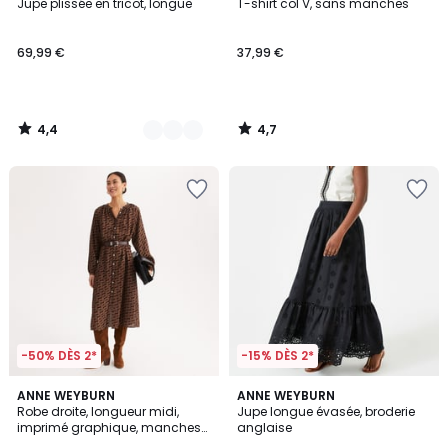
/ 5
/ 5
Jupe plissée en tricot, longue
T-shirt col V, sans manches
Couleurs
69,99 €
37,99 €
4,4
4,7
/
/
5
5
-50% DÈS 2*
-15% DÈS 2*
5
4,7
ANNE WEYBURN
2
ANNE WEYBURN
/
/ 5
Robe droite, longueur midi,
Jupe longue évasée, broderie
Couleurs
5
imprimé graphique, manches
anglaise
longues