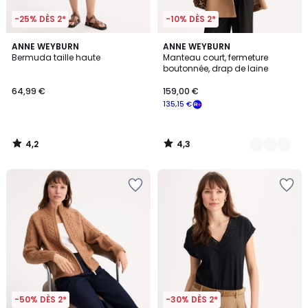
-25% DÈS 2*
-10% DÈS 2*
4,2
4,3
ANNE WEYBURN
2
ANNE WEYBURN
/ 5
/ 5
Bermuda taille haute
Manteau court, fermeture
Couleurs
boutonnée, drap de laine
64,99 €
159,00 €
135,15 €
4,2
4,3
/
/
5
5
-50% DÈS 2*
-30% DÈS 2*