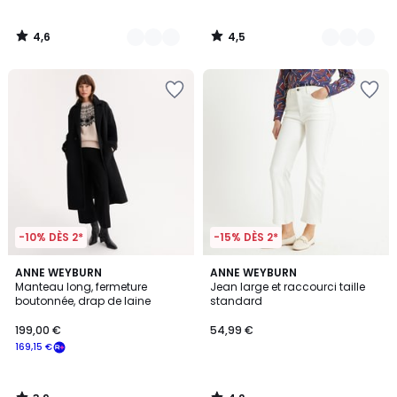
4,6
4,5
/
/
5
5
-10% DÈS 2*
-15% DÈS 2*
3,9
4,2
ANNE WEYBURN
ANNE WEYBURN
/ 5
/ 5
Manteau long, fermeture
Jean large et raccourci taille
boutonnée, drap de laine
standard
199,00 €
54,99 €
169,15 €