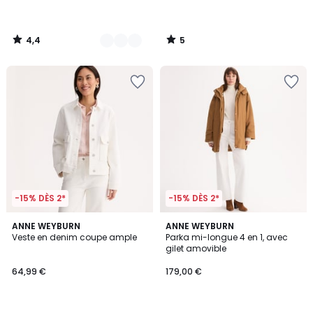
4,4
5
/
/
5
5
-15% DÈS 2*
-15% DÈS 2*
4,3
4,8
ANNE WEYBURN
2
ANNE WEYBURN
/ 5
/ 5
Veste en denim coupe ample
Parka mi-longue 4 en 1, avec
Couleurs
gilet amovible
64,99 €
179,00 €