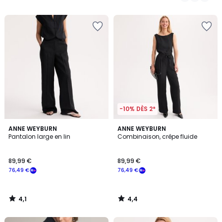
/
/
5
5
-10% DÈS 2*
4,1
4,4
ANNE WEYBURN
ANNE WEYBURN
/ 5
/ 5
Pantalon large en lin
Combinaison, crêpe fluide
89,99 €
89,99 €
76,49 €
76,49 €
4,1
4,4
/
/
5
5