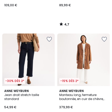
109,00 €
89,99 €
4,7
/
5
-30% DÈS 2*
-15% DÈS 2*
4,4
5
2
ANNE WEYBURN
ANNE WEYBURN
/ 5
/
Jean droit stretch taille
Manteau long, fermeture
Couleurs
5
standard
boutonnée, en cuir de chèvre,
mi-saison
54,99 €
379,99 €