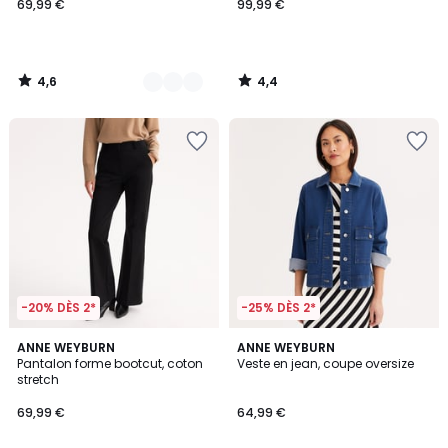
69,99 €
99,99 €
4,6
4,4
/
/
5
5
-20% DÈS 2*
-25% DÈS 2*
4,6
4,5
2
ANNE WEYBURN
2
ANNE WEYBURN
/ 5
/ 5
Pantalon forme bootcut, coton
Veste en jean, coupe oversize
Couleurs
Couleurs
stretch
69,99 €
64,99 €