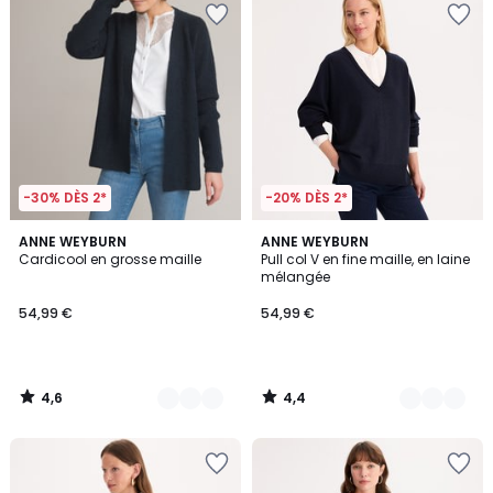
-30% DÈS 2*
-20% DÈS 2*
4,6
4,4
2
ANNE WEYBURN
3
ANNE WEYBURN
/ 5
/ 5
Cardicool en grosse maille
Pull col V en fine maille, en laine
Couleurs
Couleurs
mélangée
54,99 €
54,99 €
4,6
4,4
/
/
5
5