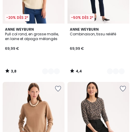
-20% DÈS 2*
-50% DÈS 2*
3,8
4,4
2
ANNE WEYBURN
2
ANNE WEYBURN
/ 5
/ 5
Pull col rond, en grosse maille,
Combinaison, tissu reliéfé
Couleurs
Couleurs
en laine et alpaga mélangés
69,99 €
69,99 €
3,8
4,4
/
/
5
5