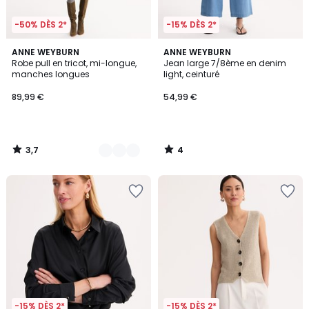
-50% DÈS 2*
-15% DÈS 2*
3,7
4
2
ANNE WEYBURN
ANNE WEYBURN
/ 5
/
Robe pull en tricot, mi-longue,
Jean large 7/8ème en denim
Couleurs
5
manches longues
light, ceinturé
89,99 €
54,99 €
3,7
4
/
/
5
5
-15% DÈS 2*
-15% DÈS 2*