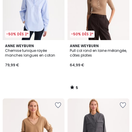
-50% DÈS 2*
-50% DÈS 2*
5
ANNE WEYBURN
ANNE WEYBURN
/
Chemise tunique rayée
Pull col rond en laine mélangée,
5
manches longues en coton
côtes plates
79,99 €
64,99 €
5
/
5