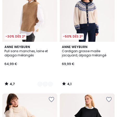
-30% DÈS 2*
-50% DÈS 2*
4,7
4,1
2
ANNE WEYBURN
ANNE WEYBURN
/ 5
/ 5
Pull sans manches, laine et
Cardigan grosse maille
Couleurs
alpaga mélangés
jacquard, alpaga mélangé
64,99 €
69,99 €
4,7
4,1
/
/
5
5