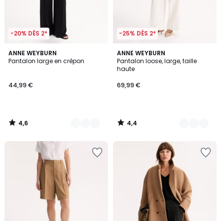
-20% DÈS 2*
-25% DÈS 2*
4,6
4,4
2
ANNE WEYBURN
2
ANNE WEYBURN
/ 5
/ 5
Pantalon large en crêpon
Pantalon loose, large, taille
Couleurs
Couleurs
haute
44,99 €
69,99 €
4,6
4,4
/
/
5
5