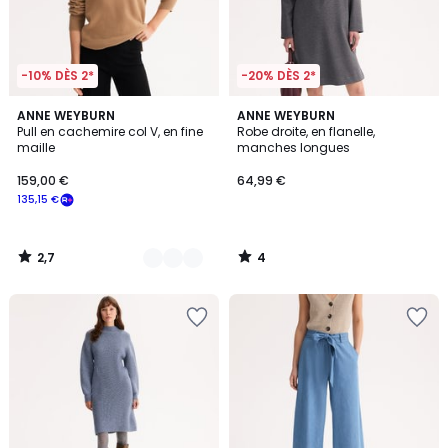
-10% DÈS 2*
-20% DÈS 2*
2,7
4
3
ANNE WEYBURN
ANNE WEYBURN
/ 5
/
Pull en cachemire col V, en fine
Robe droite, en flanelle,
Couleurs
5
maille
manches longues
159,00 €
64,99 €
135,15 €
2,7
4
/
/
5
5