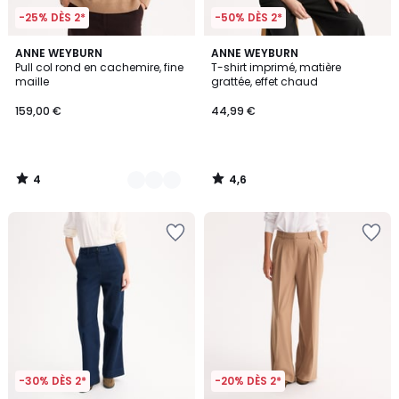
-25% DÈS 2*
-50% DÈS 2*
4
4,6
3
ANNE WEYBURN
ANNE WEYBURN
/
/ 5
Pull col rond en cachemire, fine
T-shirt imprimé, matière
Couleurs
5
maille
grattée, effet chaud
159,00 €
44,99 €
4
4,6
/
/
5
5
-30% DÈS 2*
-20% DÈS 2*