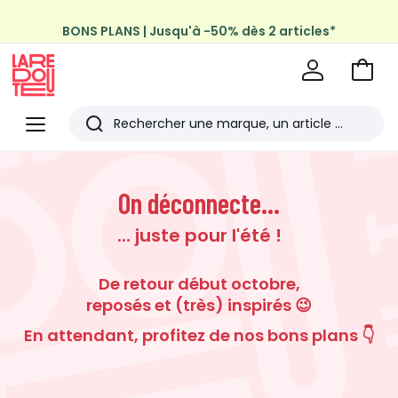
BONS PLANS | Jusqu'à -50% dès 2 articles*
Profitez de la livraison à domicile offerte*
sur tous vos achats Mode & Maison
Aller
au
La
panie
Redoute
Menu
Rechercher
Les
derniers
On déconnecte...
articles
... juste pour l'été !
consultés
De retour début octobre,
reposés et (très) inspirés 😉
En attendant, profitez de nos bons plans 👇