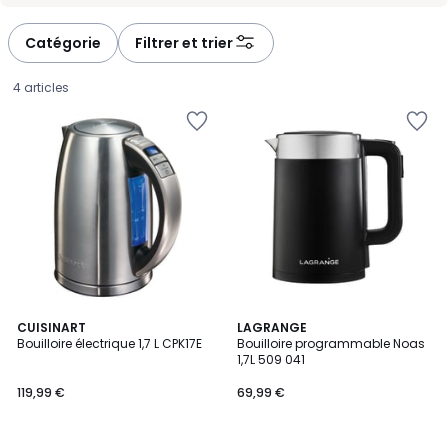
Catégorie
Filtrer et trier
4 articles
4,5
CUISINART
LAGRANGE
/ 5
Bouilloire électrique 1,7 L CPK17E
Bouilloire programmable Noas
1,7L 509 041
119,99
119,99 €
69,99 €
€.