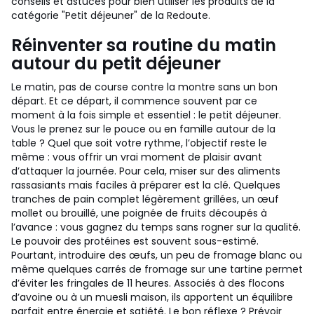
conseils et astuces pour bien utiliser les produits de la
catégorie "Petit déjeuner" de la Redoute.
Réinventer sa routine du matin
autour du petit déjeuner
Le matin, pas de course contre la montre sans un bon
départ. Et ce départ, il commence souvent par ce
moment à la fois simple et essentiel : le petit déjeuner.
Vous le prenez sur le pouce ou en famille autour de la
table ? Quel que soit votre rythme, l’objectif reste le
même : vous offrir un vrai moment de plaisir avant
d’attaquer la journée. Pour cela, miser sur des aliments
rassasiants mais faciles à préparer est la clé. Quelques
tranches de pain complet légèrement grillées, un œuf
mollet ou brouillé, une poignée de fruits découpés à
l’avance : vous gagnez du temps sans rogner sur la qualité.
Le pouvoir des protéines est souvent sous-estimé.
Pourtant, introduire des œufs, un peu de fromage blanc ou
même quelques carrés de fromage sur une tartine permet
d’éviter les fringales de 11 heures. Associés à des flocons
d’avoine ou à un muesli maison, ils apportent un équilibre
parfait entre énergie et satiété. Le bon réflexe ? Prévoir