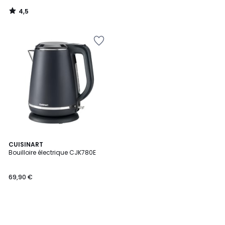
4,5
/
5
CUISINART
Bouilloire électrique CJK780E
69,90 €