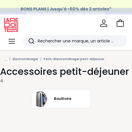
BONS PLANS | Jusqu'à -50% dès 2 articles*
Profitez de la livraison à domicile offerte*
sur tous vos achats Mode & Maison
Aller
au
La
panie
Redoute
Menu
Rechercher
Les
...
derniers
Electroménager
Petit-électroménager petit-déjeuner
Accessoires petit-déjeuner
articles
consultés
4
Bouilloire