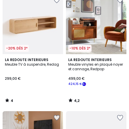
-20% DÈS 2*
-10% DÈS 2*
4
4,2
LA REDOUTE INTERIEURS
LA REDOUTE INTERIEURS
/
/ 5
Meuble TV à suspendre, Redag
Meuble vinyles en plaqué noyer
5
et cannage, Redpop
299,00 €
499,00 €
424,15 €
4
4,2
/
/
5
5