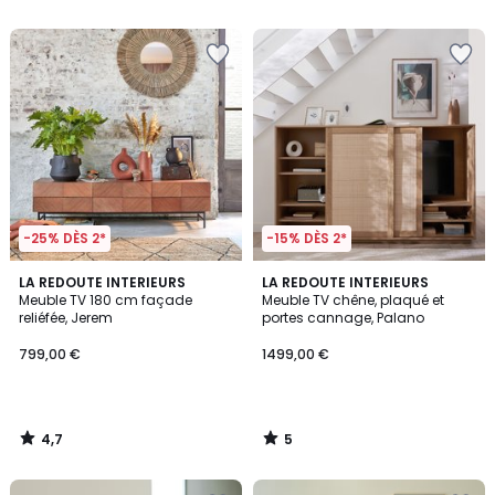
5
5
-25% DÈS 2*
-15% DÈS 2*
4,7
5
LA REDOUTE INTERIEURS
LA REDOUTE INTERIEURS
/ 5
/
Meuble TV 180 cm façade
Meuble TV chêne, plaqué et
5
reliéfée, Jerem
portes cannage, Palano
799,00 €
1499,00 €
4,7
5
/
/
5
5