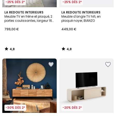
-25% DÈS 2*
-25% DÈS 2*
4,8
4,8
LA REDOUTE INTERIEURS
LA REDOUTE INTERIEURS
/ 5
/ 5
Meuble TV en frêne et plaqué, 2
Meuble d'angle TV hifi, en
portes coulissantes, largeur 160
plaqué noyer, BIANZO
cm, WAPONG
799,00 €
449,00 €
4,8
4,8
/
/
5
5
-30% DÈS 2*
-20% DÈS 2*