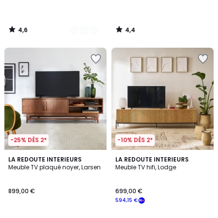
4,6
4,4
/
/
5
5
-25% DÈS 2*
-10% DÈS 2*
4,3
4,6
LA REDOUTE INTERIEURS
LA REDOUTE INTERIEURS
/ 5
/ 5
Meuble TV plaqué noyer, Larsen
Meuble TV hifi, Lodge
899,00 €
699,00 €
594,15 €