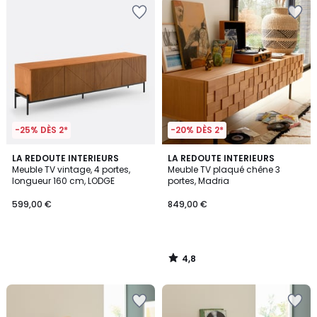
-25% DÈS 2*
-20% DÈS 2*
4,8
LA REDOUTE INTERIEURS
LA REDOUTE INTERIEURS
/ 5
Meuble TV vintage, 4 portes,
Meuble TV plaqué chêne 3
longueur 160 cm, LODGE
portes, Madria
599,00 €
849,00 €
4,8
/
5