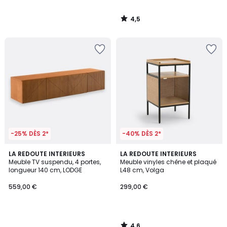
4,5
/
5
-25% DÈS 2*
-40% DÈS 2*
4,6
LA REDOUTE INTERIEURS
LA REDOUTE INTERIEURS
/ 5
Meuble TV suspendu, 4 portes,
Meuble vinyles chêne et plaqué
longueur 140 cm, LODGE
L48 cm, Volga
559,00 €
299,00 €
4,6