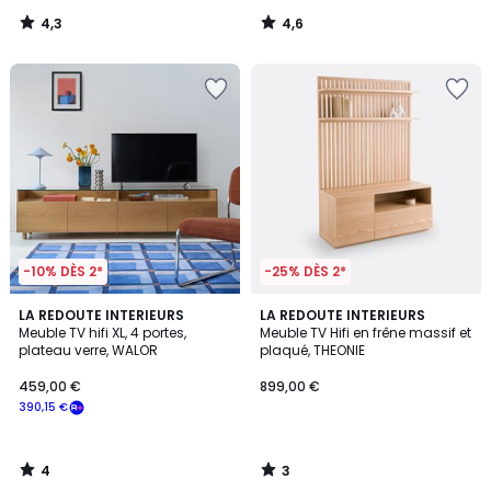
4,3
4,6
/
/
5
5
-10% DÈS 2*
-25% DÈS 2*
4
3
LA REDOUTE INTERIEURS
LA REDOUTE INTERIEURS
/
/
Meuble TV hifi XL, 4 portes,
Meuble TV Hifi en frêne massif et
5
5
plateau verre, WALOR
plaqué, THEONIE
459,00 €
899,00 €
390,15 €
4
3
/
/