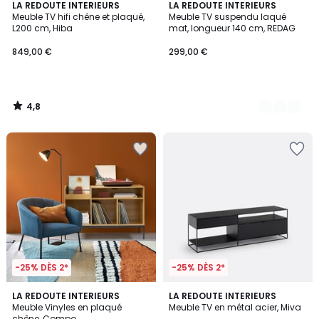
4,8
LA REDOUTE INTERIEURS
2
LA REDOUTE INTERIEURS
/ 5
Meuble TV hifi chêne et plaqué,
Meuble TV suspendu laqué
Couleurs
L200 cm, Hiba
mat, longueur 140 cm, REDAG
849,00 €
299,00 €
4,8
/
5
-25% DÈS 2*
-25% DÈS 2*
4,8
4,8
LA REDOUTE INTERIEURS
LA REDOUTE INTERIEURS
/ 5
/ 5
Meuble Vinyles en plaqué
Meuble TV en métal acier, Miva
chêne, Compo