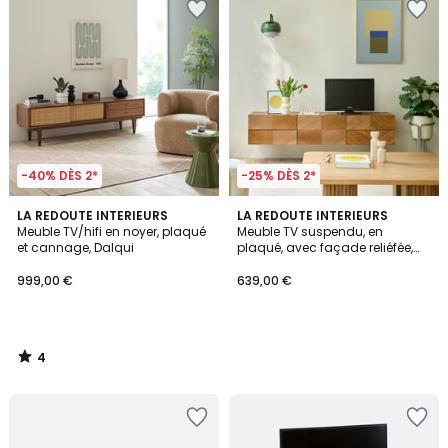
-40% DÈS 2*
-25% DÈS 2*
4
LA REDOUTE INTERIEURS
LA REDOUTE INTERIEURS
/
Meuble TV/hifi en noyer, plaqué
Meuble TV suspendu, en
5
et cannage, Dalqui
plaqué, avec façade reliéfée,
largeur 150 cm, JEREM
999,00 €
639,00 €
4
/
5