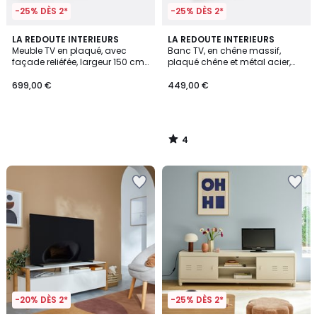
-25% DÈS 2*
-25% DÈS 2*
4
LA REDOUTE INTERIEURS
LA REDOUTE INTERIEURS
/
Meuble TV en plaqué, avec
Banc TV, en chêne massif,
5
façade reliéfée, largeur 150 cm,
plaqué chêne et métal acier,
JEREM
HIBA
699,00 €
449,00 €
4
/
5
-20% DÈS 2*
-25% DÈS 2*