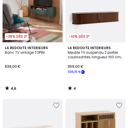
-25% DÈS 2*
-10% DÈS 2*
4,6
4
LA REDOUTE INTERIEURS
LA REDOUTE INTERIEURS
/ 5
/
Banc TV vintage TOPIM
Meuble TV suspendu 2 portes
5
coulissantes, longueur 160 cm,
MARCELINO
639,00 €
359,00 €
305,15 €
4,6
4
/
/
5
5