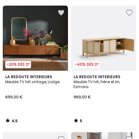
5
5
-20% DÈS 2*
-40% DÈS 2*
4,5
5
LA REDOUTE INTERIEURS
LA REDOUTE INTERIEURS
/ 5
/
Meuble TV hifi vintage, Lodge
Meuble TV hifi, frêne et lin,
5
Esmara
699,00 €
969,00 €
4,5
5
/
/
5
5