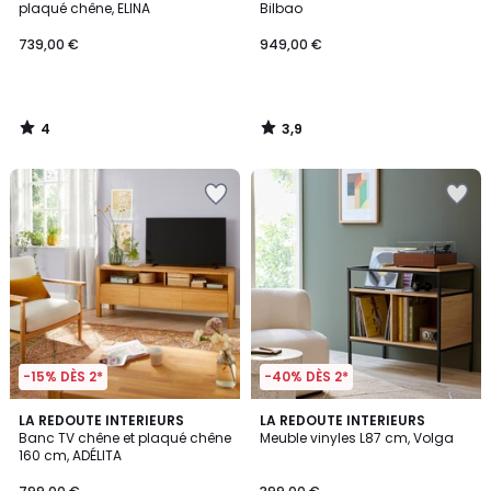
5
plaqué chêne, ELINA
Bilbao
739,00 €
949,00 €
4
3,9
/
/
5
5
-15% DÈS 2*
-40% DÈS 2*
4,2
3,8
LA REDOUTE INTERIEURS
LA REDOUTE INTERIEURS
/ 5
/ 5
Banc TV chêne et plaqué chêne
Meuble vinyles L87 cm, Volga
160 cm, ADÉLITA