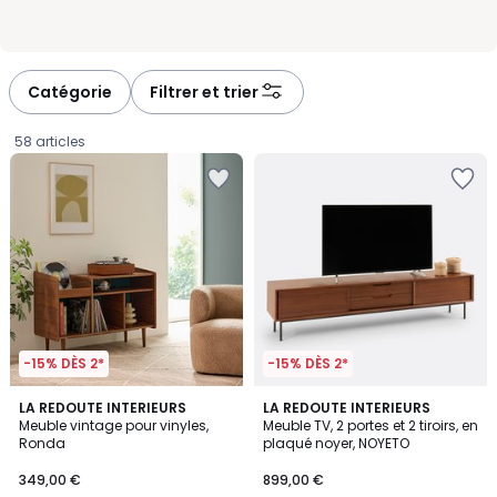
Catégorie
Filtrer et trier
58 articles
-15% DÈS 2*
-15% DÈS 2*
4,6
4,4
2
LA REDOUTE INTERIEURS
LA REDOUTE INTERIEURS
/ 5
/ 5
Meuble vintage pour vinyles,
Meuble TV, 2 portes et 2 tiroirs, en
Couleurs
Ronda
plaqué noyer, NOYETO
349,00
349,00 €
899,00 €
€.