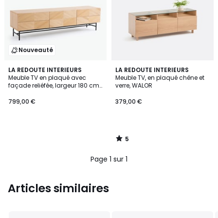
Nouveauté
5
LA REDOUTE INTERIEURS
LA REDOUTE INTERIEURS
/
Meuble TV en plaqué avec
Meuble TV, en plaqué chêne et
5
façade reliéfée, largeur 180 cm,
verre, WALOR
JEREM
799,00 €
379,00 €
5
/
5
Page 1 sur 1
Articles similaires