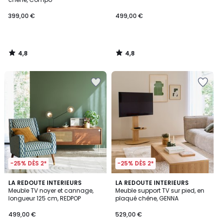
399,00 €
499,00 €
4,8
4,8
/
/
5
5
-25% DÈS 2*
-25% DÈS 2*
4,6
LA REDOUTE INTERIEURS
LA REDOUTE INTERIEURS
/ 5
Meuble TV noyer et cannage,
Meuble support TV sur pied, en
longueur 125 cm, REDPOP
plaqué chêne, GENNA
499,00 €
529,00 €