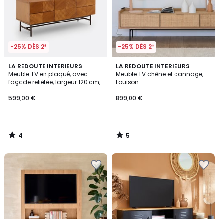
-25% DÈS 2*
-25% DÈS 2*
4
5
LA REDOUTE INTERIEURS
LA REDOUTE INTERIEURS
/
/
Meuble TV en plaqué, avec
Meuble TV chêne et cannage,
5
5
façade reliéfée, largeur 120 cm,
Louison
JEREM
599,00 €
899,00 €
4
5
/
/
5
5