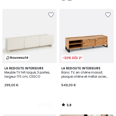
/
5
Nouveauté
-30% DÈS 2*
3,8
2
LA REDOUTE INTERIEURS
LA REDOUTE INTERIEURS
/ 5
Meuble TV hifi laqué, 3 portes,
Banc TV, en chêne massif,
Couleurs
largeur 170 cm, CESCO
plaqué chêne et métal acier,
HIBA
299,00 €
549,00 €
3,8
/
5