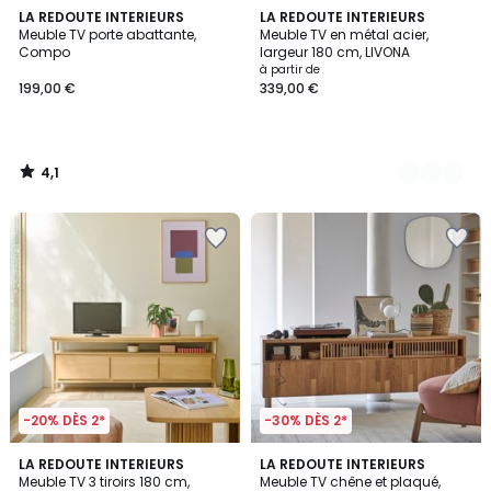
4,1
LA REDOUTE INTERIEURS
2
LA REDOUTE INTERIEURS
/ 5
Meuble TV porte abattante,
Meuble TV en métal acier,
Couleurs
Compo
largeur 180 cm, LIVONA
à partir de
199,00 €
339,00 €
4,1
/
5
-20% DÈS 2*
-30% DÈS 2*
4
3,9
LA REDOUTE INTERIEURS
LA REDOUTE INTERIEURS
/
/ 5
Meuble TV 3 tiroirs 180 cm,
Meuble TV chêne et plaqué,