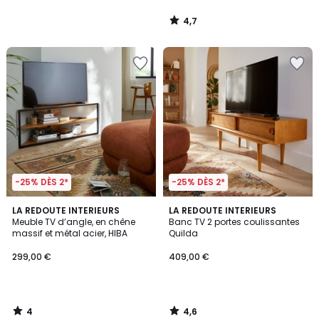
4,7
/
5
-25% DÈS 2*
-25% DÈS 2*
4
4,6
LA REDOUTE INTERIEURS
LA REDOUTE INTERIEURS
/
/ 5
Meuble TV d’angle, en chêne
Banc TV 2 portes coulissantes
5
massif et métal acier, HIBA
Quilda
299,00 €
409,00 €
4
4,6
/
/