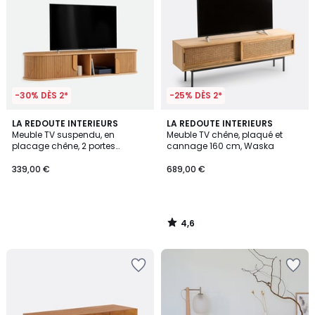
-30% DÈS 2*
-25% DÈS 2*
4,6
LA REDOUTE INTERIEURS
LA REDOUTE INTERIEURS
/ 5
Meuble TV suspendu, en
Meuble TV chêne, plaqué et
placage chêne, 2 portes
cannage 160 cm, Waska
coulissantes, L160 cm,
MARCELINO
339,00 €
689,00 €
4,6
/
5