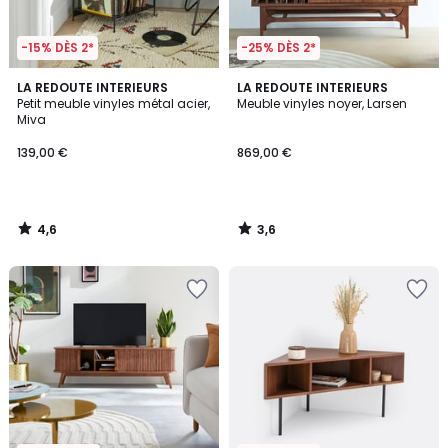
-15% DÈS 2*
-25% DÈS 2*
4,6
3,6
LA REDOUTE INTERIEURS
LA REDOUTE INTERIEURS
/ 5
/ 5
Petit meuble vinyles métal acier,
Meuble vinyles noyer, Larsen
Miva
139,00 €
869,00 €
4,6
3,6
/
/
5
5