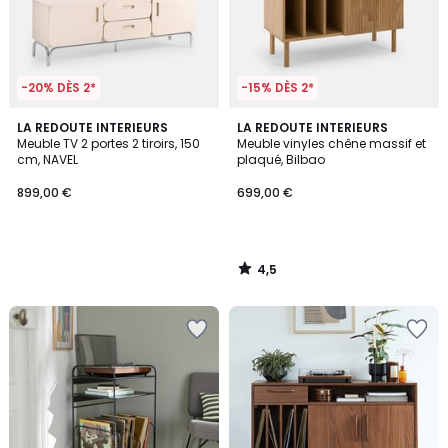
-20% DÈS 2*
-15% DÈS 2*
4,5
LA REDOUTE INTERIEURS
LA REDOUTE INTERIEURS
/ 5
Meuble TV 2 portes 2 tiroirs, 150
Meuble vinyles chêne massif et
cm, NAVEL
plaqué, Bilbao
899,00 €
699,00 €
4,5
/
5