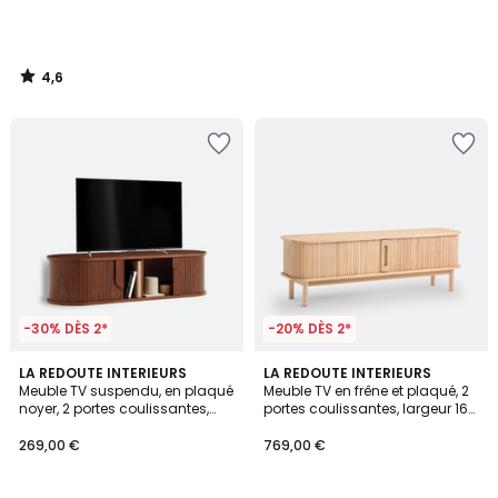
4,6
/
5
-30% DÈS 2*
-20% DÈS 2*
4,7
LA REDOUTE INTERIEURS
LA REDOUTE INTERIEURS
/ 5
Meuble TV suspendu, en plaqué
Meuble TV en frêne et plaqué, 2
noyer, 2 portes coulissantes,
portes coulissantes, largeur 160
L120cm, MARCELINO
cm, WAPONG
269,00 €
769,00 €