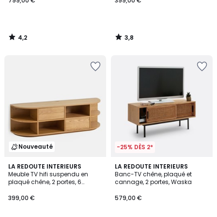
799,00 €
399,00 €
4,2
3,8
/
/
5
5
Nouveauté
-25% DÈS 2*
4,5
LA REDOUTE INTERIEURS
LA REDOUTE INTERIEURS
/ 5
Meuble TV hifi suspendu en
Banc-TV chêne, plaqué et
plaqué chêne, 2 portes, 6
cannage, 2 portes, Waska
niches, L160 cm, MADDY
399,00 €
579,00 €