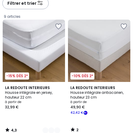
à
à
Filtrer et trier
gauche
droite
9 articles
-15% DÈS 2*
-10% DÈS 2*
4,3
2
3
LA REDOUTE INTERIEURS
LA REDOUTE INTERIEURS
/ 5
/
Housse intégrale en jersey,
Housse intégrale antiacarien,
Couleurs
5
hauteur 22 cm
hauteur 23 cm
Prix
à partir de
à partir de
32,99 €
49,90 €
à
42,42 €
partir
de
32,99
2
4,3
€.
/
/