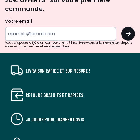
20€ OFFERTS* sur votre première
d'inspirations
commande.
et
de
Votre email
surprises?
OK
!
Vous disposez déjà d'un compte client ? Inscrivez-vous à la newsletter depuis
votre espace personnel en
cliquant ici
LIVRAISON RAPIDE ET SUR MESURE !
RETOURS GRATUITS ET RAPIDES
30 JOURS POUR CHANGER D'AVIS