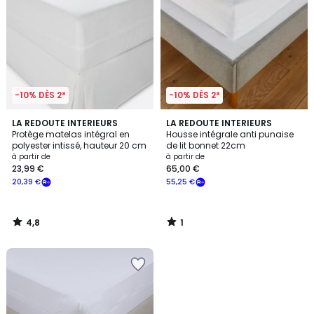
-10% DÈS 2*
-10% DÈS 2*
4,8
1
LA REDOUTE INTERIEURS
LA REDOUTE INTERIEURS
/ 5
/
Protège matelas intégral en
Housse intégrale anti punaise
5
polyester intissé, hauteur 20 cm
de lit bonnet 22cm
à partir de
à partir de
23,99 €
65,00 €
20,39 €
55,25 €
4,8
1
/
/
5
5