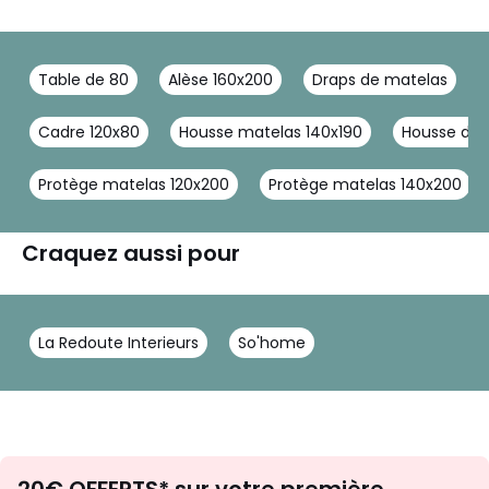
Table de 80
Alèse 160x200
Draps de matelas
Cadre 120x80
Housse matelas 140x190
Housse de 
Protège matelas 120x200
Protège matelas 140x200
Craquez aussi pour
La Redoute Interieurs
So'home
Envie