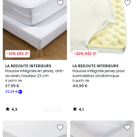
-10% DÈS 2*
-20% DÈS 2*
4,3
4,1
3
LA REDOUTE INTERIEURS
LA REDOUTE INTERIEURS
/ 5
/ 5
Housse intégrale en jersey, anti-
Housse intégrale jersey pour
Couleurs
acarien, hauteur 22 cm
surmatelas anatomique
à partir de
à partir de
37,99 €
44,99 €
32,29 €
4,3
4,1
/
/
5
5