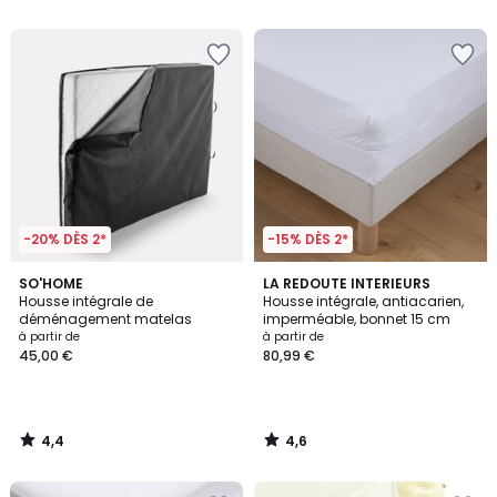
5
5
-20% DÈS 2*
-15% DÈS 2*
4,4
4,6
SO'HOME
LA REDOUTE INTERIEURS
/ 5
/ 5
Housse intégrale de
Housse intégrale, antiacarien,
déménagement matelas
imperméable, bonnet 15 cm
à partir de
à partir de
45,00 €
80,99 €
4,4
4,6
/
/
5
5