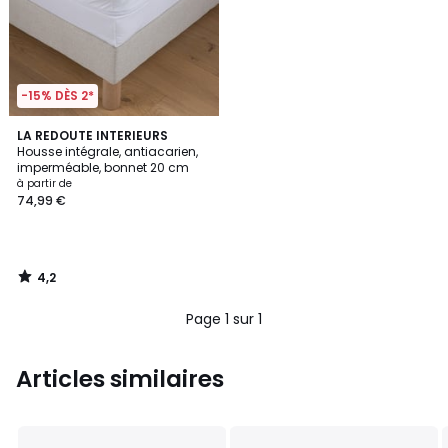
-15% DÈS 2*
4,2
LA REDOUTE INTERIEURS
/ 5
Housse intégrale, antiacarien,
imperméable, bonnet 20 cm
à partir de
74,99 €
4,2
/
5
Page 1 sur 1
Articles similaires