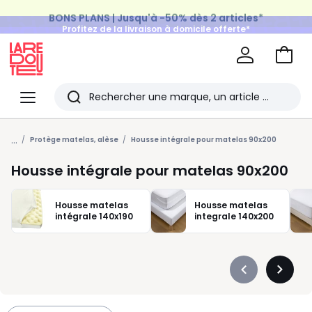
BONS PLANS | Jusqu'à -50% dès 2 articles*
Profitez de la livraison à domicile offerte*
sur tous vos achats Mode & Maison
Aller
au
La
panie
Redoute
Menu
Rechercher
Les
...
derniers
Protège matelas, alèse
Housse intégrale pour matelas 90x200
articles
Housse intégrale pour matelas 90x200
consultés
Housse matelas
Housse matelas
intégrale 140x190
integrale 140x200
Précédent
Suivan
-
-
défiler
défiler