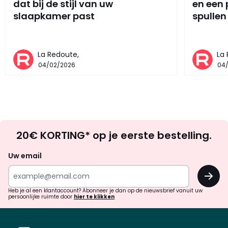
dat bij de stijl van uw
en een
slaapkamer past
spullen
La Redoute,
La
04/02/2026
04
Op
20€ KORTING* op je eerste bestelling.
zoek
naar
Uw email
inspiratie
OK
en
!
verrassingen?
Heb je al een klantaccount? Abonneer je dan op de nieuwsbrief vanuit uw
persoonlijke ruimte door
hier te klikken