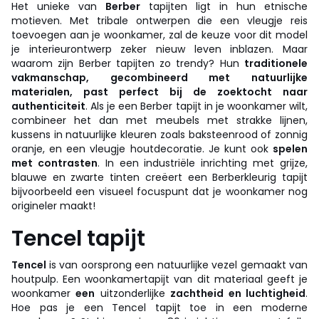
Het unieke van
Berber
tapijten ligt in hun etnische
motieven. Met tribale ontwerpen die een vleugje reis
toevoegen aan je woonkamer, zal de keuze voor dit model
je interieurontwerp zeker nieuw leven inblazen. Maar
waarom zijn Berber tapijten zo trendy? Hun
traditionele
vakmanschap, gecombineerd met natuurlijke
materialen, past perfect bij de zoektocht naar
authenticiteit
. Als je een Berber tapijt in je woonkamer wilt,
combineer het dan met meubels met strakke lijnen,
kussens in natuurlijke kleuren zoals baksteenrood of zonnig
oranje, en een vleugje houtdecoratie. Je kunt ook
spelen
met contrasten
. In een industriële inrichting met grijze,
blauwe en zwarte tinten creëert een Berberkleurig tapijt
bijvoorbeeld een visueel focuspunt dat je woonkamer nog
origineler maakt!
Tencel tapijt
Tencel
is van oorsprong een natuurlijke vezel gemaakt van
houtpulp. Een woonkamertapijt van dit materiaal geeft je
woonkamer
een
uitzonderlijke
zachtheid en luchtigheid
.
Hoe pas je een Tencel tapijt toe in een moderne