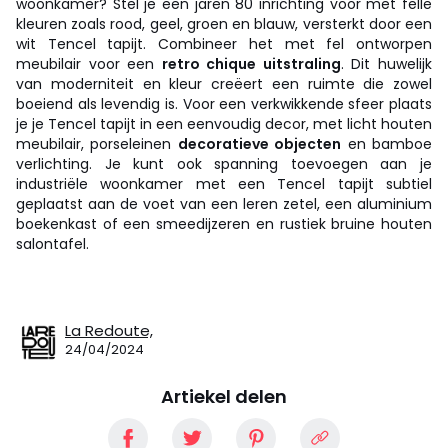
woonkamer? Stel je een jaren 80 inrichting voor met felle
kleuren zoals rood, geel, groen en blauw, versterkt door een
wit Tencel tapijt. Combineer het met fel ontworpen
meubilair voor een
retro chique uitstraling
. Dit huwelijk
van moderniteit en kleur creëert een ruimte die zowel
boeiend als levendig is. Voor een verkwikkende sfeer plaats
je je Tencel tapijt in een eenvoudig decor, met licht houten
meubilair, porseleinen
decoratieve objecten
en bamboe
verlichting. Je kunt ook spanning toevoegen aan je
industriële woonkamer met een Tencel tapijt subtiel
geplaatst aan de voet van een leren zetel, een aluminium
boekenkast of een smeedijzeren en rustiek bruine houten
salontafel.
La Redoute,
24/04/2024
Artiekel delen