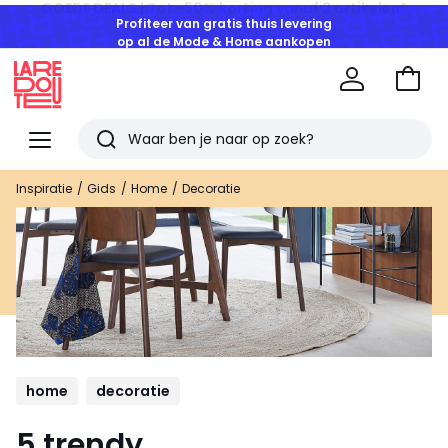
Profiteer van gratis thuis levering
op al de Mode & Home aankopen
Naar
het
La
winke
Redoute
Menu
Zoeken
Laatst
Inspiratie
Gids
Home
Decoratie
bekeken
artikelen
home
decoratie
5 trendy