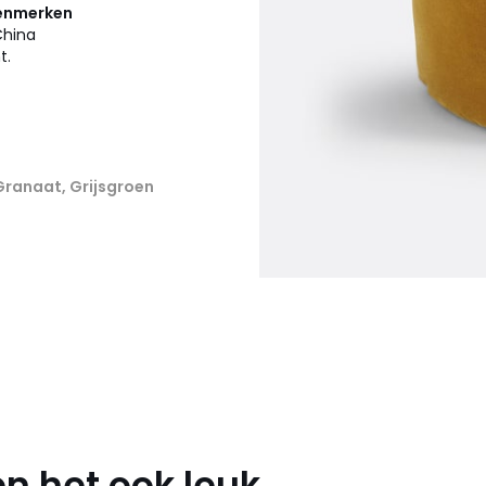
kenmerken
China
t.
 Granaat, Grijsgroen
n het ook leuk