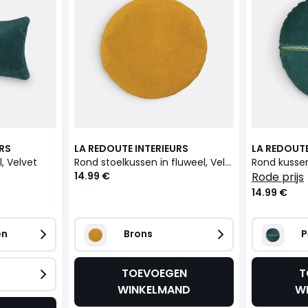
URS
LA REDOUTE INTERIEURS
LA REDOUTE
, Velvet
Rond stoelkussen in fluweel, Velvet
Rond kussen
14.99 €
rode prijs
14.99 €
en
Brons
P
TOEVOEGEN
T
WINKELMAND
W