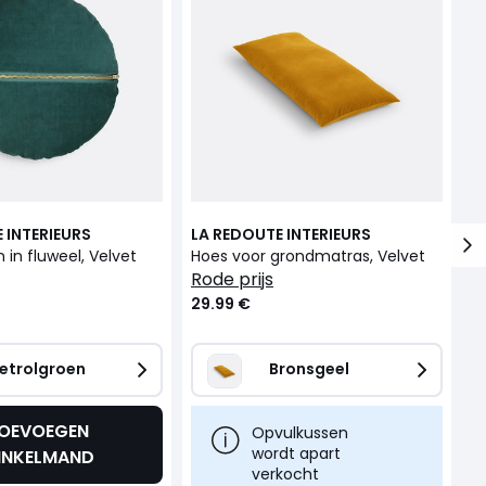
 INTERIEURS
LA REDOUTE INTERIEURS
L
 in fluweel, Velvet
Hoes voor grondmatras, Velvet
T
rode prijs
29.99 €
1
etrolgroen
Bronsgeel
OEVOEGEN
Opvulkussen
wordt apart
INKELMAND
verkocht