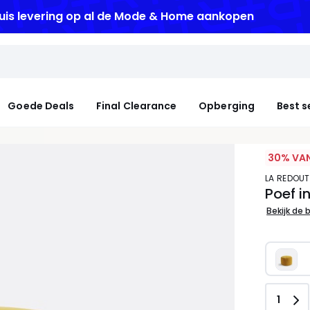
uis levering
op al de Mode & Home aankopen
Goede Deals
Final Clearance
Opberging
Best s
30% VAN
LA REDOUT
Poef i
Bekijk de 
Aanta
1