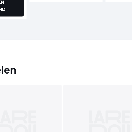
EN
ND
elen