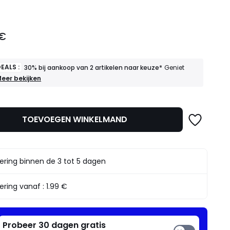
 €
EALS :
30% bij aankoop van 2 artikelen naar keuze*
Geniet
OEDE
eer bekijken
EALS
30%
ij
TOEVOEGEN WINKELMAND
ankoop
an
rtikelen
aar
ering binnen de 3 tot 5 dagen
euze*
eniet
rvan
ering vanaf :
1.99 €
Probeer 30 dagen gratis