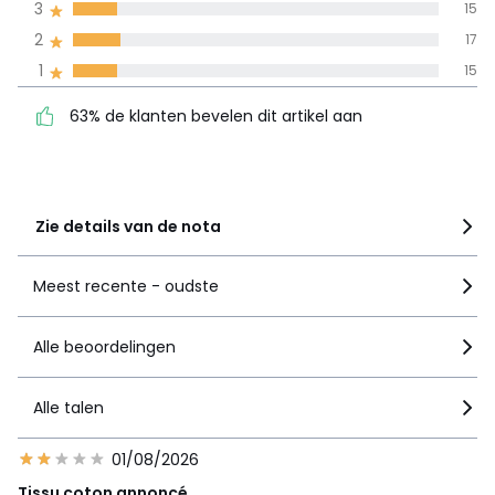
3
15
100% gecertificeerde beoordelingen,
La Redoute zet zich in
2
17
63% de klanten bevelen
5
61
1
15
dit artikel aan
4
18
63% de klanten bevelen dit artikel aan
3
15
2
17
1
15
Zie details van de nota
Meest recente - oudste
Alle beoordelingen
Alle talen
01/08/2026
Tissu coton annoncé