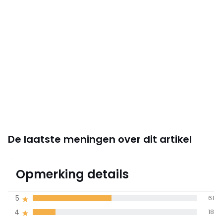
De laatste meningen over dit artikel
3.7
Opmerking details
126 mening(en)
gemiddelde bereikt
5
61
door alle landen
4
18