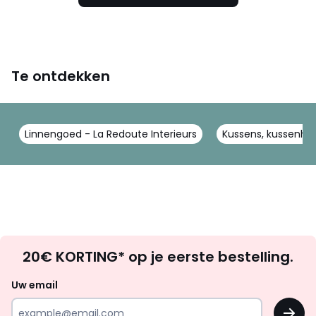
Te ontdekken
Linnengoed - La Redoute Interieurs
Kussens, kussenhoe
Op
20€ KORTING* op je eerste bestelling.
zoek
naar
Uw email
inspiratie
OK