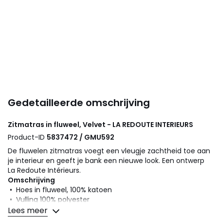
Gedetailleerde omschrijving
Zitmatras in fluweel, Velvet - LA REDOUTE INTERIEURS
Product-ID
5837472 / GMU592
De fluwelen zitmatras voegt een vleugje zachtheid toe aan
je interieur en geeft je bank een nieuwe look. Een ontwerp
La Redoute Intérieurs.
Omschrijving
• Hoes in fluweel, 100% katoen
• Vulling 100% polyester
• Afgewerkt met pompons
Lees meer