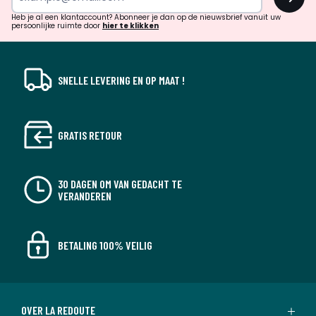
en
!
verrassingen?
Heb je al een klantaccount? Abonneer je dan op de nieuwsbrief vanuit uw
persoonlijke ruimte door
hier te klikken
SNELLE LEVERING EN OP MAAT !
GRATIS RETOUR
30 DAGEN OM VAN GEDACHT TE
VERANDEREN
BETALING 100% VEILIG
OVER LA REDOUTE