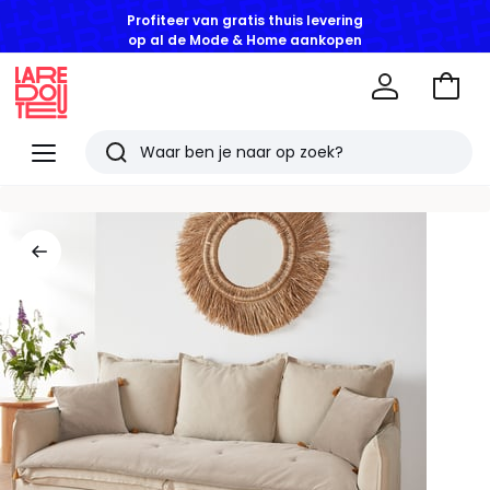
op al de Mode & Home aankopen
Naar
het
La
winke
Redoute
Menu
Zoeken
Laatst
bekeken
artikelen