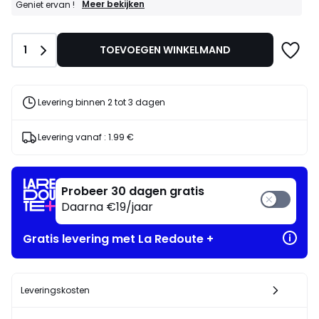
GOEDE
Meer bekijken
Geniet ervan !
DEALS
:
15%
Aantal
1
TOEVOEGEN WINKELMAND
bij
aankoop
van
2
artikelen
Levering binnen 2 tot 3 dagen
naar
keuze*
Geniet
Levering vanaf :
1.99 €
ervan
!
Probeer 30 dagen gratis
Daarna €19/jaar
Gratis levering met La Redoute +
Leveringskosten