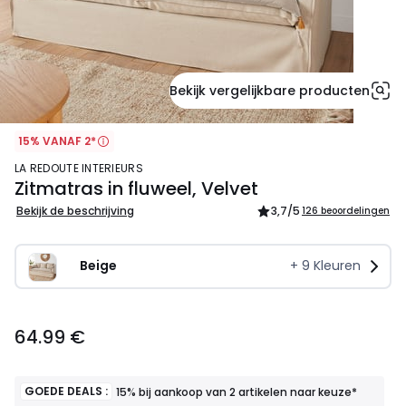
Bekijk vergelijkbare producten
15% VANAF 2*
LA REDOUTE INTERIEURS
Zitmatras in fluweel, Velvet
Bekijk de beschrijving
3,7
/5
126 beoordelingen
Beige   
+
9
Kleuren
64.99
64.99 €
€.
GOEDE DEALS :
15% bij aankoop van 2 artikelen naar keuze*