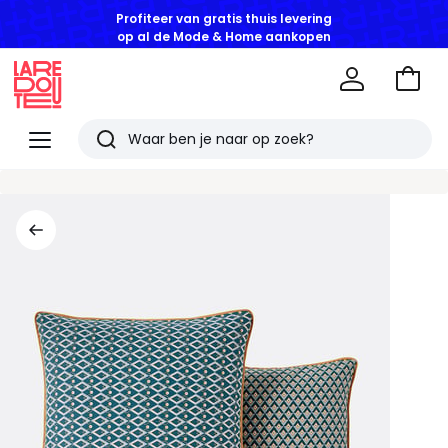
Profiteer van gratis thuis levering
op al de Mode & Home aankopen
Naar
het
La
winke
Redoute
Menu
Zoeken
Laatst
bekeken
artikelen