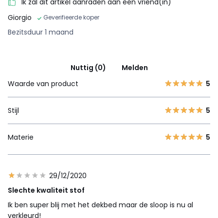
Ik zal dit artikel aanraden aan een vriend(in)
Giorgio
Geverifieerde koper
Bezitsduur 1 maand
Nuttig (0)
Melden
Waarde van product
5
Stijl
5
Materie
5
29/12/2020
Slechte kwaliteit stof
Ik ben super blij met het dekbed maar de sloop is nu al
verkleurd!