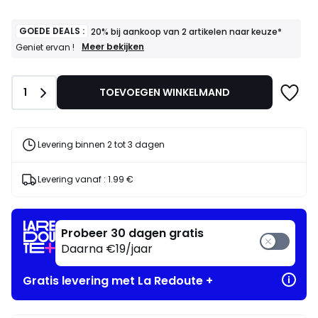
GOEDE DEALS :
20% bij aankoop van 2 artikelen naar keuze*
GOEDE
Meer bekijken
Geniet ervan !
DEALS
:
20%
Aantal
1
TOEVOEGEN WINKELMAND
bij
aankoop
van
2
artikelen
Levering binnen 2 tot 3 dagen
naar
keuze*
Geniet
Levering vanaf :
1.99 €
ervan
!
Probeer 30 dagen gratis
Daarna €19/jaar
Gratis levering met La Redoute +