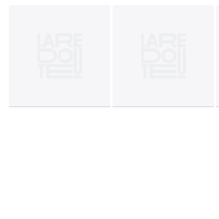
confectie): Bangladesh
Kleuren
Bedrukt Blauw
Maten
50 x 70 cm, 63 x 63 cm