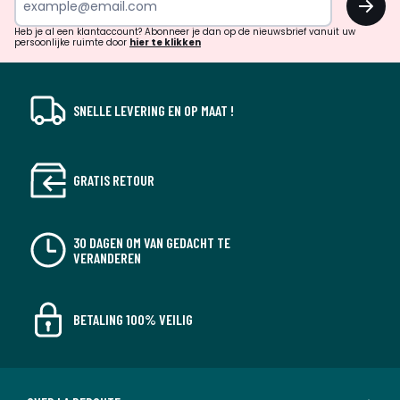
en
!
verrassingen?
Heb je al een klantaccount? Abonneer je dan op de nieuwsbrief vanuit uw
persoonlijke ruimte door
hier te klikken
SNELLE LEVERING EN OP MAAT !
GRATIS RETOUR
30 DAGEN OM VAN GEDACHT TE
VERANDEREN
BETALING 100% VEILIG