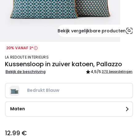
Bekijk vergelijkbare producten
20% VANAF 2*
LA REDOUTE INTERIEURS
Kussensloop in zuiver katoen, Pallazzo
Bekijk de beschrijving
4,5
/5
370 beoordelingen
Bedrukt Blauw
Maten
12.99
12.99 €
€.