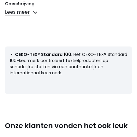
Omschrijving
• 100% katoen
Lees meer
• 57 draden/cm²
• Zak model
• Recto grote motiefjes, verso micro-motiefjes
• Afgewerkt met contrasterend biesje
• Kussensloop afzonderlijk verkrijgbaar
Onderhoud
•
OEKO-TEX® Standard 100
. Het OEKO-TEX® Standard
• Wassen op 60°
100-keurmerk controleert textielproducten op
• Door te wassen op 40° in plaats van 60°, verminder je
schadelijke stoffen via een onafhankelijk en
het energieverbruik
internationaal keurmerk.
Afmetingen
• 50 x 70 cm : rechthoekige sloop
• 63 x 63 cm : vierkante sloop
Productfiche met betrekking tot milieukwaliteiten en -
Onze klanten vonden het ook leuk
kenmerken
• Herkomst van de productie (weving, bedrukking,