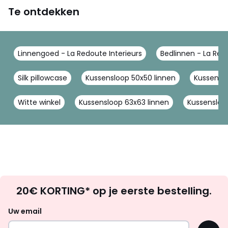
Te ontdekken
Linnengoed - La Redoute Interieurs
Bedlinnen - La Redo
Silk pillowcase
Kussensloop 50x50 linnen
Kussensl
Witte winkel
Kussensloop 63x63 linnen
Kussensloo
Op
20€ KORTING* op je eerste bestelling.
zoek
naar
Uw email
inspiratie
OK