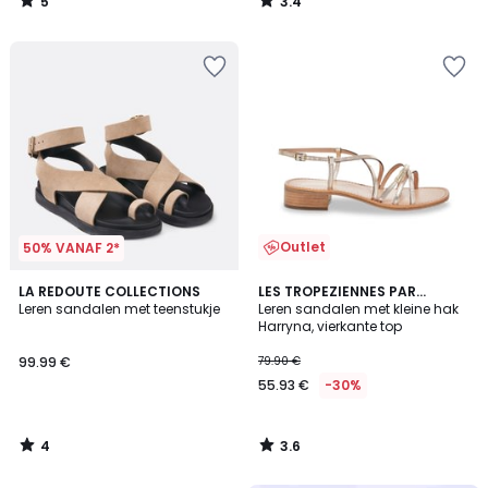
5
3.4
/
/
5
5
Outlet
50% VANAF 2*
4
3.6
LA REDOUTE COLLECTIONS
LES TROPEZIENNES PAR
/
/ 5
Leren sandalen met teenstukje
M.BELARBI
Leren sandalen met kleine hak
5
Harryna, vierkante top
99.99 €
79.90 €
55.93 €
-30%
4
3.6
/
/
5
5