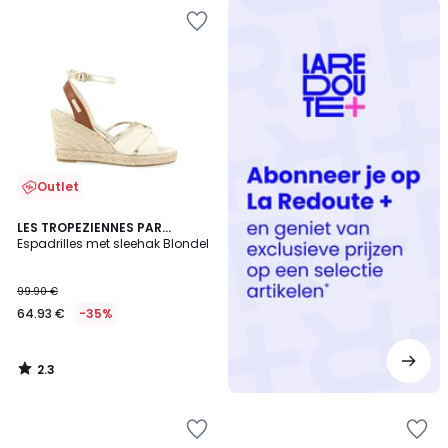
Redoute
+
Outlet
2.3
LES TROPEZIENNES PAR
/ 5
M.BELARBI
Espadrilles met sleehak Blondel
99.90 €
64.93 €
-35%
2.3
/
5