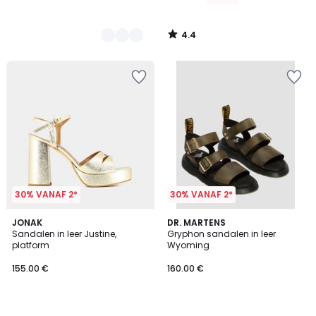
4.4
/
5
30% VANAF 2*
30% VANAF 2*
5
4
JONAK
DR. MARTENS
/
/
Sandalen in leer Justine,
Gryphon sandalen in leer
5
5
platform
Wyoming
155.00 €
160.00 €