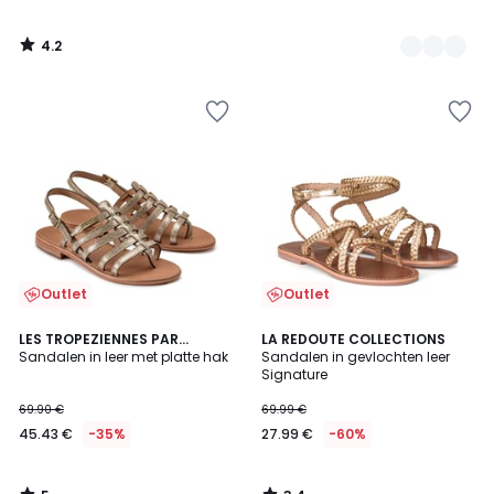
4.2
/
5
Outlet
Outlet
5
3.4
LES TROPEZIENNES PAR
LA REDOUTE COLLECTIONS
/
/ 5
M.BELARBI
Sandalen in leer met platte hak
Sandalen in gevlochten leer
5
Signature
69.90 €
69.99 €
45.43 €
-35%
27.99 €
-60%