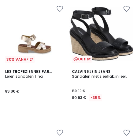
Outlet
30% VANAF 2*
LES TROPEZIENNES PAR
CALVIN KLEIN JEANS
M.BELARBI
Leren sandalen Tiha
Sandalen met sleehak, in leer.
89.90 €
139.90 €
90.93 €
-35%