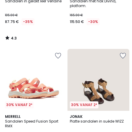
/ 5
Sandalen in gelakt leer Verlaine
Sandalen met hak Divina,
platform.
135.00 €
165.00 €
87.75 €
-35%
115.50 €
-30%
4.3
/
5
30% VANAF 2*
30% VANAF 2*
4.4
MERRELL
JONAK
/ 5
Sandalen Speed Fusion Sport
Platte sandalen in suède WIZZ
RMX