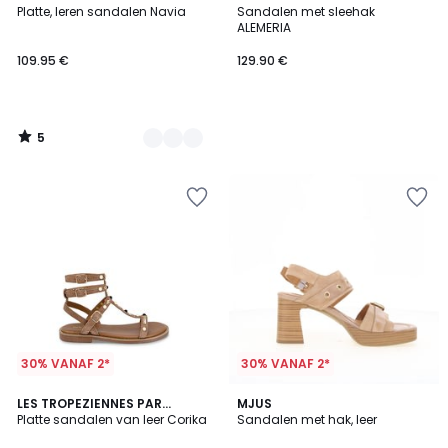
/
Platte, leren sandalen Navia
Sandalen met sleehak
Kleuren
5
ALEMERIA
109.95 €
129.90 €
5
/
5
30% VANAF 2*
30% VANAF 2*
LES TROPEZIENNES PAR
MJUS
M.BELARBI
Platte sandalen van leer Corika
Sandalen met hak, leer