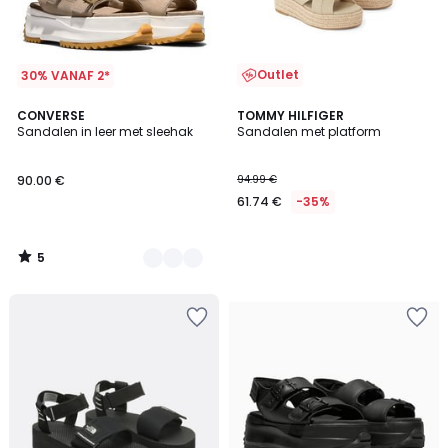
Outlet
30% VANAF 2*
5
3
CONVERSE
TOMMY HILFIGER
/
Sandalen in leer met sleehak
Sandalen met platform
Kleuren
5
90.00 €
94.99 €
61.74 €
-35%
5
/
5