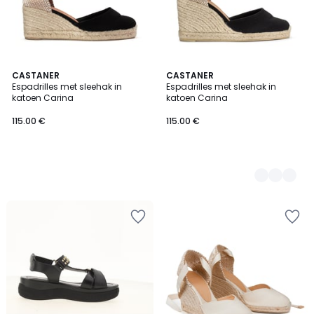
CASTANER
2
CASTANER
Espadrilles met sleehak in
Espadrilles met sleehak in
Kleuren
katoen Carina
katoen Carina
115.00 €
115.00 €