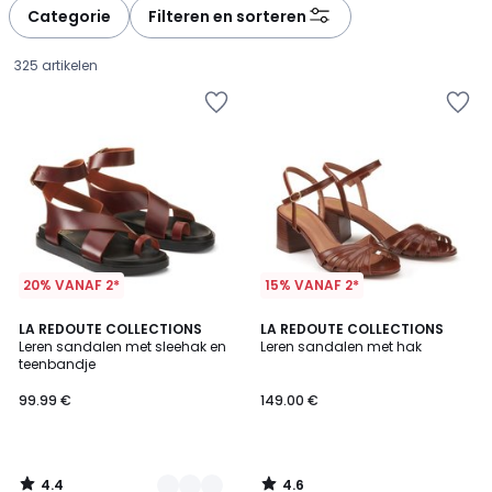
à
à
Categorie
Filteren en sorteren
gauche
droite
325 artikelen
20% VANAF 2*
15% VANAF 2*
4.4
4.6
2
LA REDOUTE COLLECTIONS
LA REDOUTE COLLECTIONS
/ 5
/ 5
Leren sandalen met sleehak en
Leren sandalen met hak
Kleuren
teenbandje
99.99
99.99 €
149.00 €
€.
4.4
4.6