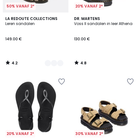
50% VANAF 2*
20% VANAF 2*
4.2
4.8
2
LA REDOUTE COLLECTIONS
DR. MARTENS
/ 5
/ 5
Leren sandalen
Voss II sandalen in leer Athena
Kleuren
149.00 €
130.00 €
4.2
4.8
/
/
5
5
20% VANAF 2*
30% VANAF 2*