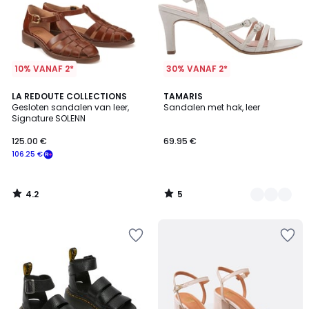
10% VANAF 2*
30% VANAF 2*
4.2
5
LA REDOUTE COLLECTIONS
4
TAMARIS
/ 5
/
Gesloten sandalen van leer,
Sandalen met hak, leer
Kleuren
5
Signature SOLENN
125.00 €
69.95 €
106.25 €
4.2
5
/
/
5
5