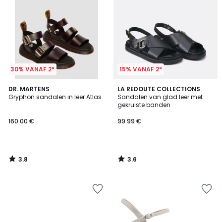
30% VANAF 2*
15% VANAF 2*
3.8
3.6
DR. MARTENS
LA REDOUTE COLLECTIONS
/ 5
/ 5
Gryphon sandalen in leer Atlas
Sandalen van glad leer met
gekruiste banden
160.00 €
99.99 €
3.8
3.6
/
/
5
5