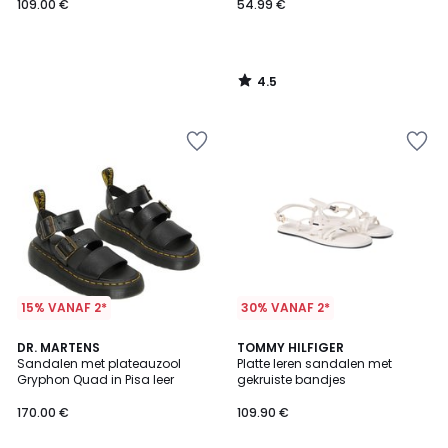
109.00 €
54.99 €
4.5
/
5
15% VANAF 2*
30% VANAF 2*
4.2
DR. MARTENS
2
TOMMY HILFIGER
/ 5
Sandalen met plateauzool
Platte leren sandalen met
Kleuren
Gryphon Quad in Pisa leer
gekruiste bandjes
170.00 €
109.90 €