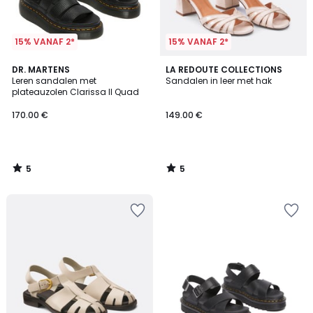
15% VANAF 2*
15% VANAF 2*
5
5
DR. MARTENS
LA REDOUTE COLLECTIONS
/
/
Leren sandalen met
Sandalen in leer met hak
5
5
plateauzolen Clarissa II Quad
170.00 €
149.00 €
5
5
/
/
5
5