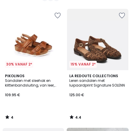
/
/
5
5
30% VANAF 2*
15% VANAF 2*
4
4.4
PIKOLINOS
LA REDOUTE COLLECTIONS
/
/ 5
Sandalen met sleehak en
Leren sandalen met
5
klittenbandsluiting, van leer,
luipaardprint Signature SOLENN
MAHON
109.95 €
125.00 €
4
4.4
/
/
5
5
FINAL