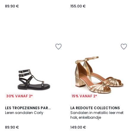
89.90 €
155.00 €
30% VANAF 2*
15% VANAF 2*
4.1
LES TROPEZIENNES PAR
LA REDOUTE COLLECTIONS
/ 5
M.BELARBI
Leren sandalen Corly
Sandalen in metallic leer met
hak, enkelbandje
89.90 €
149.00 €