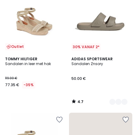
Outlet
30% VANAF 2*
4.7
TOMMY HILFIGER
2
ADIDAS SPORTSWEAR
/ 5
Sandalen in leer met hak
Sandalen Znsory
Kleuren
119.00 €
50.00 €
77.35 €
-35%
4.7
/
5