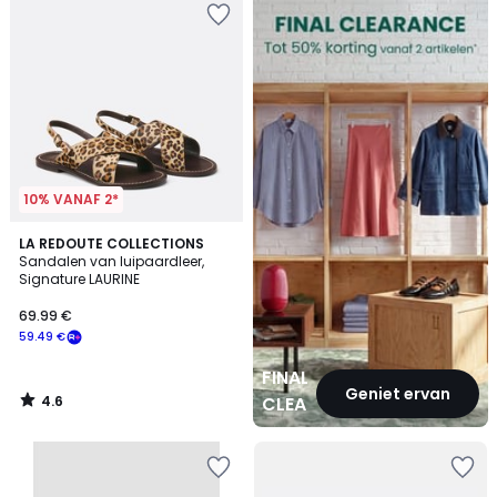
CLEARANCE
10% VANAF 2*
4.6
LA REDOUTE COLLECTIONS
/ 5
Sandalen van luipaardleer,
Signature LAURINE
69.99 €
59.49 €
FINAL
Geniet ervan
4.6
CLEARANCE
/
5