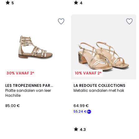
5
4
/
/
5
5
30% VANAF 2*
10% VANAF 2*
4.3
LES TROPEZIENNES PAR
LA REDOUTE COLLECTIONS
/ 5
M.BELARBI
Platte sandalen van leer
Metallic sandalen met hak
Hachille
85.00 €
64.99 €
55.24 €
4.3
/
5