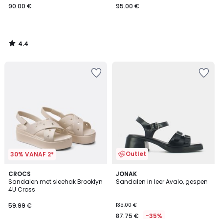
90.00 €
95.00 €
4.4
/
5
Outlet
30% VANAF 2*
4.4
2
CROCS
JONAK
/ 5
Sandalen met sleehak Brooklyn
Sandalen in leer Avalo, gespen
Kleuren
4U Cross
59.99 €
135.00 €
87.75 €
-35%