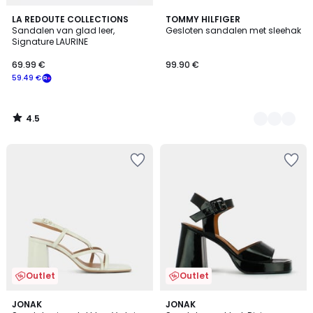
4.5
LA REDOUTE COLLECTIONS
2
TOMMY HILFIGER
/ 5
Sandalen van glad leer,
Gesloten sandalen met sleehak
Kleuren
Signature LAURINE
69.99 €
99.90 €
59.49 €
4.5
/
5
Outlet
Outlet
4.3
JONAK
JONAK