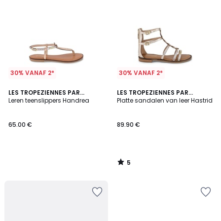
30% VANAF 2*
30% VANAF 2*
5
LES TROPEZIENNES PAR
LES TROPEZIENNES PAR
/
M.BELARBI
Leren teenslippers Handrea
M.BELARBI
Platte sandalen van leer Hastrid
5
65.00 €
89.90 €
5
/
5