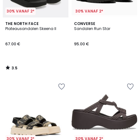
30% VANAF 2*
30% VANAF 2*
3.5
THE NORTH FACE
CONVERSE
/ 5
Plateausandalen Skeena II
Sandalen Run Star
67.00 €
95.00 €
3.5
/
5
30% VANAF 2*
30% VANAF 2*