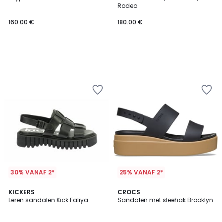
Rodeo
160.00 €
180.00 €
30% VANAF 2*
25% VANAF 2*
4.5
KICKERS
CROCS
/ 5
Leren sandalen Kick Faliya
Sandalen met sleehak Brooklyn