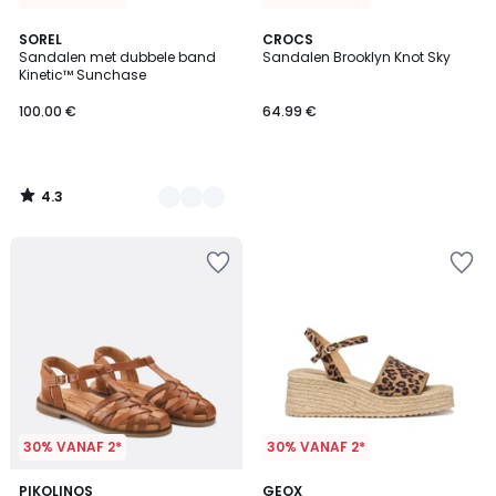
4.3
3
SOREL
CROCS
/ 5
Sandalen met dubbele band
Sandalen Brooklyn Knot Sky
Kleuren
Kinetic™ Sunchase
100.00 €
64.99 €
4.3
/
5
30% VANAF 2*
30% VANAF 2*
5
2
PIKOLINOS
GEOX