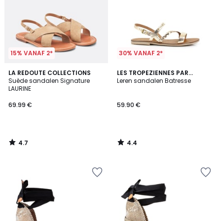
15% VANAF 2*
30% VANAF 2*
4.7
4.4
LA REDOUTE COLLECTIONS
LES TROPEZIENNES PAR
/ 5
/ 5
Suède sandalen Signature
M.BELARBI
Leren sandalen Batresse
LAURINE
69.99 €
59.90 €
4.7
4.4
/
/
5
5