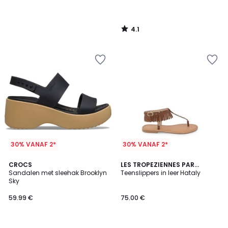
4.1
/
5
30% VANAF 2*
30% VANAF 2*
CROCS
LES TROPEZIENNES PAR
Sandalen met sleehak Brooklyn
M.BELARBI
Teenslippers in leer Hataly
Sky
59.99 €
75.00 €