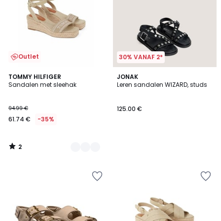
Outlet
30% VANAF 2*
2
2
TOMMY HILFIGER
JONAK
/
Sandalen met sleehak
Leren sandalen WIZARD, studs
Kleuren
5
94.99 €
125.00 €
61.74 €
-35%
2
/
5