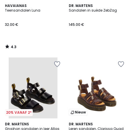
4.3
HAVAIANAS
DR. MARTENS
/ 5
Teensandalen Luna
Sandalen in suède ZebZag
32.00 €
145.00 €
4.3
/
5
Nieuw
20% VANAF 2*
DR. MARTENS
DR. MARTENS
Gryphon sandalen in leer Atlas
Leren sandalen, Clarissa Quad