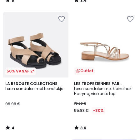
5
3.4
/
/
5
5
Outlet
50% VANAF 2*
4
3.6
LA REDOUTE COLLECTIONS
LES TROPEZIENNES PAR
/
/ 5
Leren sandalen met teenstukje
M.BELARBI
Leren sandalen met kleine hak
5
Harryna, vierkante top
99.99 €
79.90 €
55.93 €
-30%
4
3.6
/
/
5
5