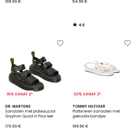
109.00 €
54.99 €
4.5
/
5
15% VANAF 2*
30% VANAF 2*
4.2
DR. MARTENS
2
TOMMY HILFIGER
/ 5
Sandalen met plateauzool
Platte leren sandalen met
Kleuren
Gryphon Quad in Pisa leer
gekruiste bandjes
170.00 €
109.90 €