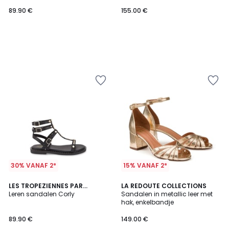
89.90 €
155.00 €
30% VANAF 2*
15% VANAF 2*
4.1
LES TROPEZIENNES PAR
LA REDOUTE COLLECTIONS
/ 5
M.BELARBI
Leren sandalen Corly
Sandalen in metallic leer met
hak, enkelbandje
89.90 €
149.00 €