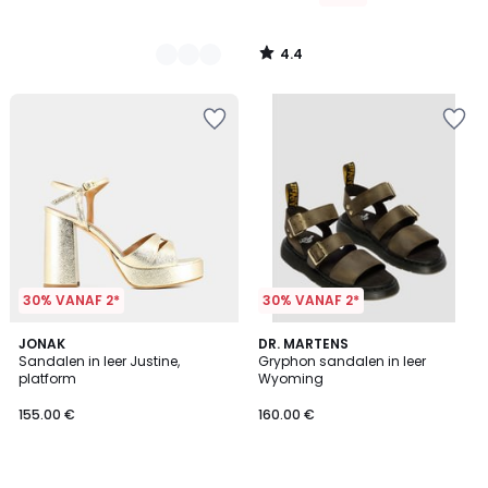
4.4
/
5
30% VANAF 2*
30% VANAF 2*
5
4
JONAK
DR. MARTENS
/
/
Sandalen in leer Justine,
Gryphon sandalen in leer
5
5
platform
Wyoming
155.00 €
160.00 €