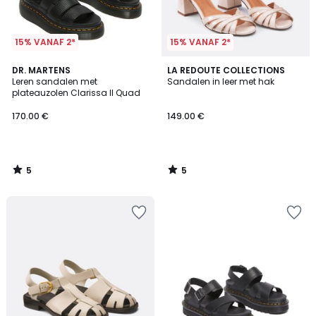
15% VANAF 2*
15% VANAF 2*
5
5
DR. MARTENS
LA REDOUTE COLLECTIONS
/
/
Leren sandalen met
Sandalen in leer met hak
5
5
plateauzolen Clarissa II Quad
170.00 €
149.00 €
5
5
/
/
5
5