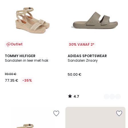
Outlet
30% VANAF 2*
4.7
TOMMY HILFIGER
2
ADIDAS SPORTSWEAR
/ 5
Sandalen in leer met hak
Sandalen Znsory
Kleuren
119.00 €
50.00 €
77.35 €
-35%
4.7
/
5