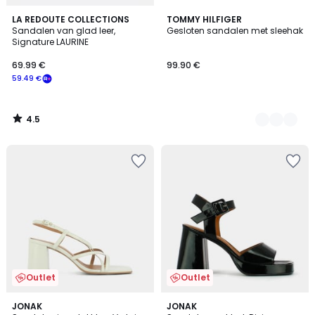
4.5
LA REDOUTE COLLECTIONS
2
TOMMY HILFIGER
/ 5
Sandalen van glad leer,
Gesloten sandalen met sleehak
Kleuren
Signature LAURINE
69.99 €
99.90 €
59.49 €
4.5
/
5
Outlet
Outlet
4.3
JONAK
JONAK