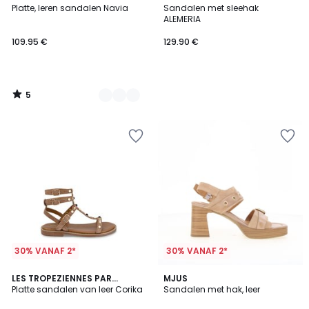
/
Platte, leren sandalen Navia
Sandalen met sleehak
Kleuren
5
ALEMERIA
109.95 €
129.90 €
5
/
5
30% VANAF 2*
30% VANAF 2*
LES TROPEZIENNES PAR
MJUS
M.BELARBI
Platte sandalen van leer Corika
Sandalen met hak, leer