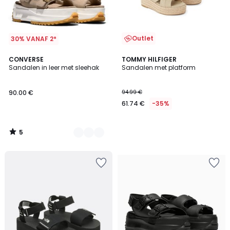
Outlet
30% VANAF 2*
5
3
CONVERSE
TOMMY HILFIGER
/
Sandalen in leer met sleehak
Sandalen met platform
Kleuren
5
90.00 €
94.99 €
61.74 €
-35%
5
/
5