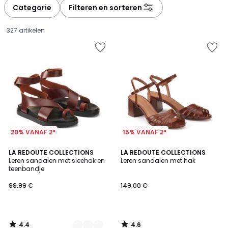
à
à
Categorie
Filteren en sorteren
gauche
droite
327 artikelen
20% VANAF 2*
15% VANAF 2*
4.4
4.6
2
LA REDOUTE COLLECTIONS
LA REDOUTE COLLECTIONS
/ 5
/ 5
Leren sandalen met sleehak en
Leren sandalen met hak
Kleuren
teenbandje
99.99
99.99 €
149.00 €
€.
4.4
4.6