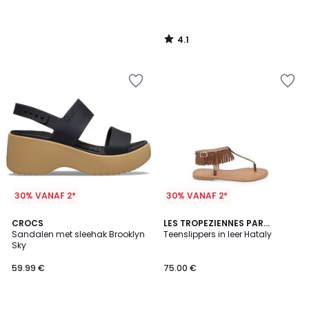
4.1
/
5
30% VANAF 2*
30% VANAF 2*
CROCS
LES TROPEZIENNES PAR
Sandalen met sleehak Brooklyn
M.BELARBI
Teenslippers in leer Hataly
Sky
59.99 €
75.00 €