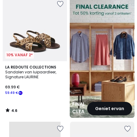
CLEARANCE
10% VANAF 2*
4.6
LA REDOUTE COLLECTIONS
/ 5
Sandalen van luipaardleer,
Signature LAURINE
69.99 €
59.49 €
FINAL
Geniet ervan
4.6
CLEARANCE
/
5