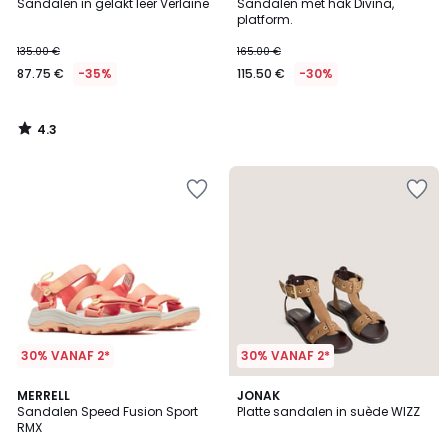
/ 5
Sandalen in gelakt leer Verlaine
Sandalen met hak Divina,
platform.
135.00 €
165.00 €
87.75 €
-35%
115.50 €
-30%
4.3
/
5
30% VANAF 2*
30% VANAF 2*
4.4
MERRELL
JONAK
/ 5
Sandalen Speed Fusion Sport
Platte sandalen in suède WIZZ
RMX