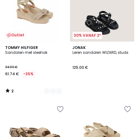
Outlet
30% VANAF 2*
2
2
TOMMY HILFIGER
JONAK
/
Sandalen met sleehak
Leren sandalen WIZARD, studs
Kleuren
5
94.99 €
125.00 €
61.74 €
-35%
2
/
5