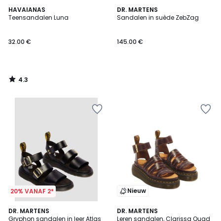
4.3
HAVAIANAS
DR. MARTENS
/ 5
Teensandalen Luna
Sandalen in suède ZebZag
32.00 €
145.00 €
4.3
/
5
Nieuw
20% VANAF 2*
DR. MARTENS
DR. MARTENS
Gryphon sandalen in leer Atlas
Leren sandalen, Clarissa Quad