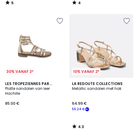
5
4
/
/
5
5
30% VANAF 2*
10% VANAF 2*
4.3
LES TROPEZIENNES PAR
LA REDOUTE COLLECTIONS
/ 5
M.BELARBI
Platte sandalen van leer
Metallic sandalen met hak
Hachille
85.00 €
64.99 €
55.24 €
4.3
/
5