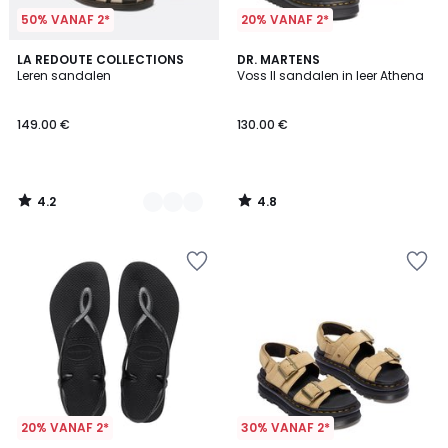
50% VANAF 2*
20% VANAF 2*
4.2
4.8
2
LA REDOUTE COLLECTIONS
DR. MARTENS
/ 5
/ 5
Leren sandalen
Voss II sandalen in leer Athena
Kleuren
149.00 €
130.00 €
4.2
4.8
/
/
5
5
20% VANAF 2*
30% VANAF 2*