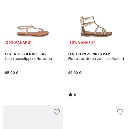
30% VANAF 2*
30% VANAF 2*
5
LES TROPEZIENNES PAR
LES TROPEZIENNES PAR
/
M.BELARBI
Leren teenslippers Handrea
M.BELARBI
Platte sandalen van leer Hastrid
5
65.00 €
89.90 €
5
/
5