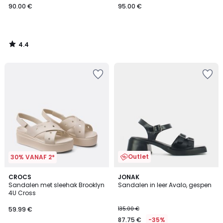
90.00 €
95.00 €
4.4
/
5
Outlet
30% VANAF 2*
4.4
2
CROCS
JONAK
/ 5
Sandalen met sleehak Brooklyn
Sandalen in leer Avalo, gespen
Kleuren
4U Cross
59.99 €
135.00 €
87.75 €
-35%