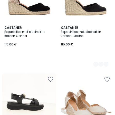
CASTANER
2
CASTANER
Espadrilles met sleehak in
Espadrilles met sleehak in
Kleuren
katoen Carina
katoen Carina
115.00 €
115.00 €