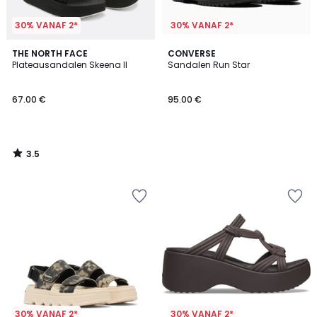
30% VANAF 2*
30% VANAF 2*
3.5
THE NORTH FACE
CONVERSE
/ 5
Plateausandalen Skeena II
Sandalen Run Star
67.00 €
95.00 €
3.5
/
5
30% VANAF 2*
30% VANAF 2*