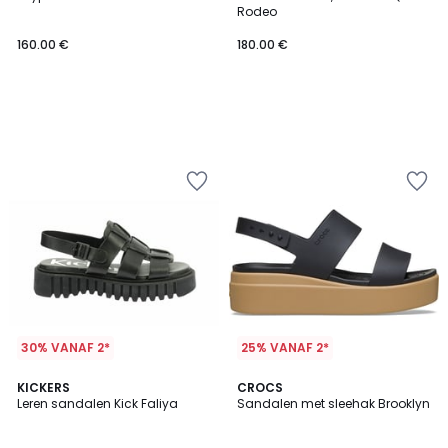
Rodeo
160.00 €
180.00 €
30% VANAF 2*
25% VANAF 2*
4.5
KICKERS
CROCS
/ 5
Leren sandalen Kick Faliya
Sandalen met sleehak Brooklyn