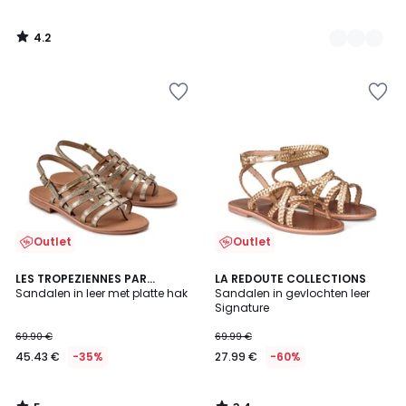
4.2
/
5
Outlet
Outlet
5
3.4
LES TROPEZIENNES PAR
LA REDOUTE COLLECTIONS
/
/ 5
M.BELARBI
Sandalen in leer met platte hak
Sandalen in gevlochten leer
5
Signature
69.90 €
69.99 €
45.43 €
-35%
27.99 €
-60%