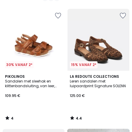
/
/
5
5
30% VANAF 2*
15% VANAF 2*
4
4.4
PIKOLINOS
LA REDOUTE COLLECTIONS
/
/ 5
Sandalen met sleehak en
Leren sandalen met
5
klittenbandsluiting, van leer,
luipaardprint Signature SOLENN
MAHON
109.95 €
125.00 €
4
4.4
/
/
5
5
FINAL