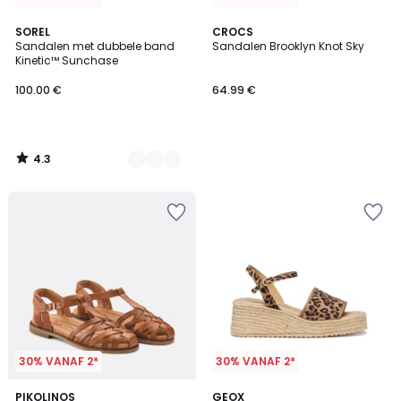
4.3
3
SOREL
CROCS
/ 5
Sandalen met dubbele band
Sandalen Brooklyn Knot Sky
Kleuren
Kinetic™ Sunchase
100.00 €
64.99 €
4.3
/
5
30% VANAF 2*
30% VANAF 2*
5
2
PIKOLINOS
GEOX