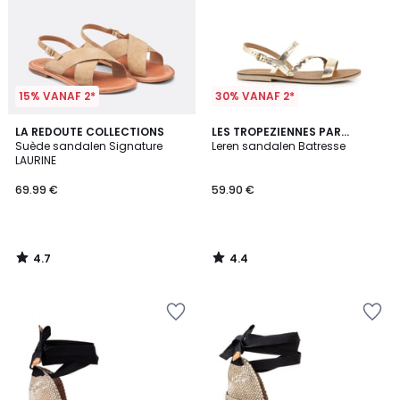
15% VANAF 2*
30% VANAF 2*
4.7
4.4
LA REDOUTE COLLECTIONS
LES TROPEZIENNES PAR
/ 5
/ 5
Suède sandalen Signature
M.BELARBI
Leren sandalen Batresse
LAURINE
69.99 €
59.90 €
4.7
4.4
/
/
5
5