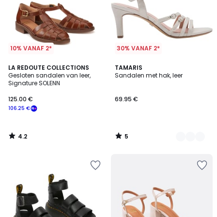
10% VANAF 2*
30% VANAF 2*
4.2
5
LA REDOUTE COLLECTIONS
4
TAMARIS
/ 5
/
Gesloten sandalen van leer,
Sandalen met hak, leer
Kleuren
5
Signature SOLENN
125.00 €
69.95 €
106.25 €
4.2
5
/
/
5
5