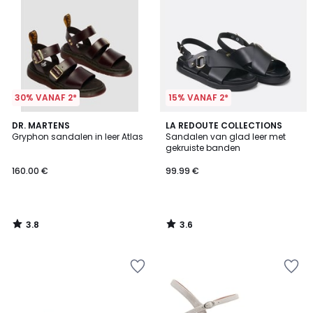
30% VANAF 2*
15% VANAF 2*
3.8
3.6
DR. MARTENS
LA REDOUTE COLLECTIONS
/ 5
/ 5
Gryphon sandalen in leer Atlas
Sandalen van glad leer met
gekruiste banden
160.00 €
99.99 €
3.8
3.6
/
/
5
5