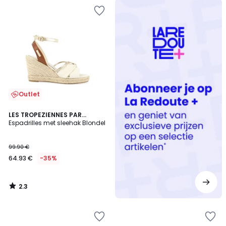
Redoute
+
Outlet
2.3
LES TROPEZIENNES PAR
/ 5
M.BELARBI
Espadrilles met sleehak Blondel
99.90 €
64.93 €
-35%
2.3
/
5