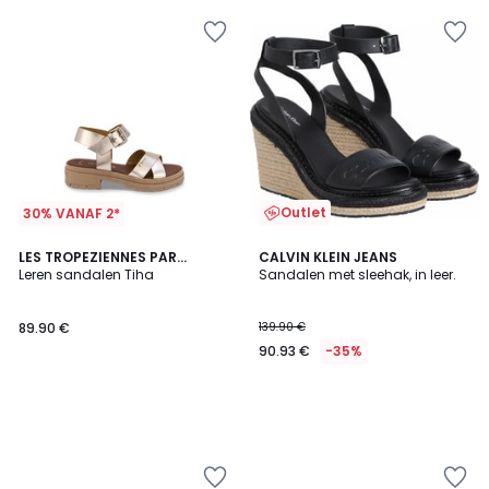
Outlet
30% VANAF 2*
LES TROPEZIENNES PAR
CALVIN KLEIN JEANS
M.BELARBI
Leren sandalen Tiha
Sandalen met sleehak, in leer.
89.90 €
139.90 €
90.93 €
-35%