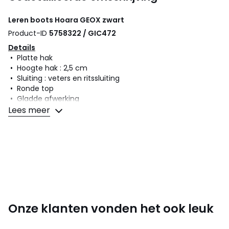
Leren boots Hoara
GEOX
zwart
Product-ID
5758322 / GIC472
Details
• Platte hak
• Hoogte hak : 2,5 cm
• Sluiting : veters en ritssluiting
• Ronde top
• Gladde afwerking
Lees meer
Samenstelling en onderhoud
• Bovenzijde/Schacht : 100% leer
• Voering : 70% polyester, 30% polyurethaan
• Binnenzool : 100% polyurethaan
• Loopzool : 100% rubber
Kleuren
Zwart
Maten
36, 37, 38, 39, 40, 41
Onze klanten vonden het ook leuk