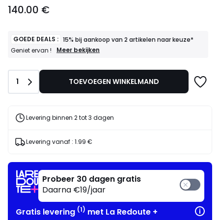
140.00
140.00 €
€.
GOEDE DEALS :
15% bij aankoop van 2 artikelen naar keuze*
GOEDE
Meer bekijken
Geniet ervan !
DEALS
:
15%
Aantal
1
TOEVOEGEN WINKELMAND
bij
aankoop
van
2
artikelen
Levering binnen 2 tot 3 dagen
naar
keuze*
Geniet
Levering vanaf :
1.99 €
ervan
!
Probeer 30 dagen gratis
Daarna €19/jaar
(1)
Gratis levering
met La Redoute +