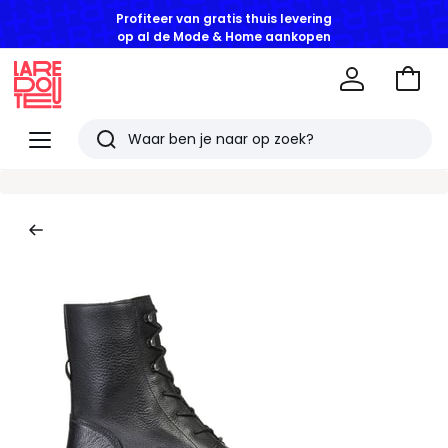
Profiteer van gratis thuis levering
op al de Mode & Home aankopen
Naar
het
La
winke
Redoute
Menu
Zoeken
Laatst
bekeken
artikelen