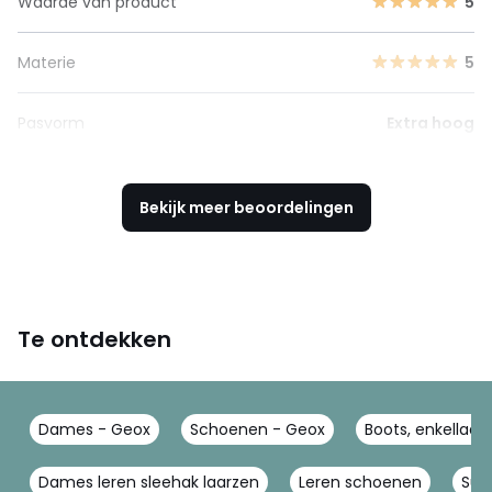
Waarde van product
5
Materie
5
Pasvorm
Extra hoog
Bekijk meer beoordelingen
Te ontdekken
Dames - Geox
Schoenen - Geox
Boots, enkellaar
Dames leren sleehak laarzen
Leren schoenen
Suè