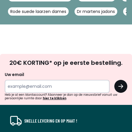
Rode suede laarzen dames
Dr martens jadons
Zw
Op
20€ KORTING* op je eerste bestelling.
zoek
naar
Uw email
inspiratie
OK
en
!
verrassingen?
Heb je al een klantaccount? Abonneer je dan op de nieuwsbrief vanuit uw
persoonlijke ruimte door
hier te klikken
SNELLE LEVERING EN OP MAAT !