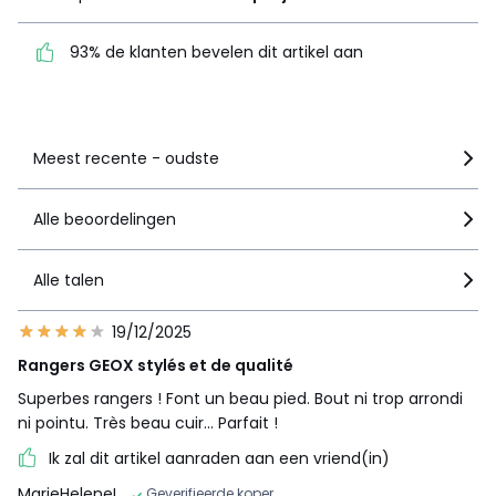
93% de klanten bevelen
dit artikel aan
93% de klanten bevelen dit artikel aan
Zie details van de nota
Meest recente - oudste
Alle beoordelingen
Alle talen
19/12/2025
Rangers GEOX stylés et de qualité
Superbes rangers ! Font un beau pied. Bout ni trop arrondi
ni pointu. Très beau cuir... Parfait !
Ik zal dit artikel aanraden aan een vriend(in)
MarieHeleneL
Geverifieerde koper