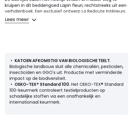
kruipen in dit beddengoed Lapin fleuri, rechtstreeks uit een
verhalenboek. Een exclusief ontwerp La Redoute Intérieurs.
Katoen maakt deel uit van ons dagelijks leven. We houden
Lees meer
van zijn soepelheid en zachtheid. Gemakkelijk te gebruiken,
ideaal voor het bed voor jong en oud !
Omschrijving
• 100% katoen
• Katoen afkomstig van biologische teelt
• 57 draden/cm²
•
KATOEN AFKOMSTIG VAN BIOLOGISCHE TEELT
.
• Rect gedrukt motief met plukjes afwerking voor
Biologische landbouw sluit alle chemicaliën, pesticiden,
konijnenoren, verso kleine bloemmotieven
insecticiden en GGO's uit. Productie met verminderde
• Kussensloop afzonderlijk verkrijgbaar
impact op de biodiversiteit.
•
OEKO-TEX® Standard 100
. Het OEKO-TEX® Standard
Breng gedurende de seizoenen een persoonlijk touch door
100-keurmerk controleert textielproducten op
het Lapin fleuri-assortiment te combineren met ons effen
schadelijke stoffen via een onafhankelijk en
assortiment van biologisch katoen Scenario.
internationaal keurmerk.
Onderhoud
• Wassen op 60°
• Door te wassen op 40° in plaats van 60°, verminder je
het energieverbruik