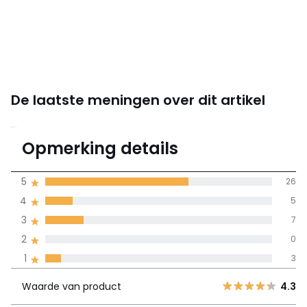
De laatste meningen over dit artikel
4.2
Opmerking details
41 mening(en)
gemiddelde bereikt
5
26
door alle landen
4
5
3
7
100% gecertificeerde beoordelingen,
La Redoute zet zich in
2
0
Waarde van
5
26
4.3
1
3
product
4
5
Waarde van product
4.3
3
7
Stijl
4.5