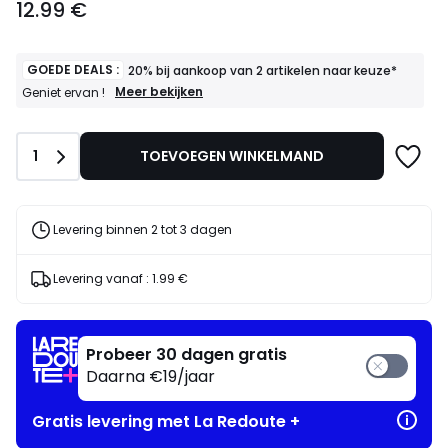
12.99 €
€.
GOEDE DEALS :
20% bij aankoop van 2 artikelen naar keuze*
GOEDE
Meer bekijken
Geniet ervan !
DEALS
:
20%
Aantal
1
TOEVOEGEN WINKELMAND
bij
aankoop
van
2
artikelen
Levering binnen 2 tot 3 dagen
naar
keuze*
Geniet
Levering vanaf :
1.99 €
ervan
!
Probeer 30 dagen gratis
Daarna €19/jaar
Gratis levering met La Redoute +