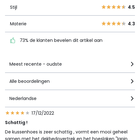
2
0
Stijl
4.5
1
3
Materie
4.3
Materie
4.3
73% de klanten bevelen
dit artikel aan
73% de klanten bevelen dit artikel aan
Zie details van de nota
Meest recente - oudste
Alle beoordelingen
Nederlandse
17/12/2022
Schattig !
De kussenhoes is zeer schattig , vormt een mooi geheel
samen met het dekbedovertrek en het hoeslaken "lapin