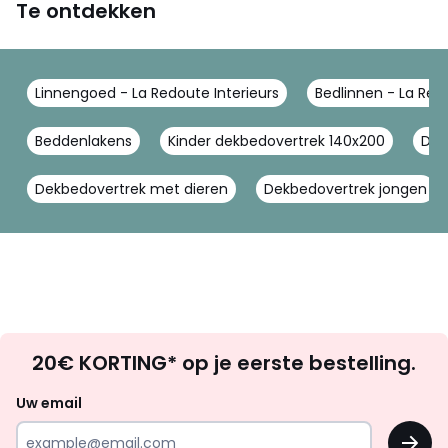
Te ontdekken
Linnengoed - La Redoute Interieurs
Bedlinnen - La Redo
Beddenlakens
Kinder dekbedovertrek 140x200
Dre
Dekbedovertrek met dieren
Dekbedovertrek jongen
Op
20€ KORTING* op je eerste bestelling.
zoek
naar
Uw email
inspiratie
OK