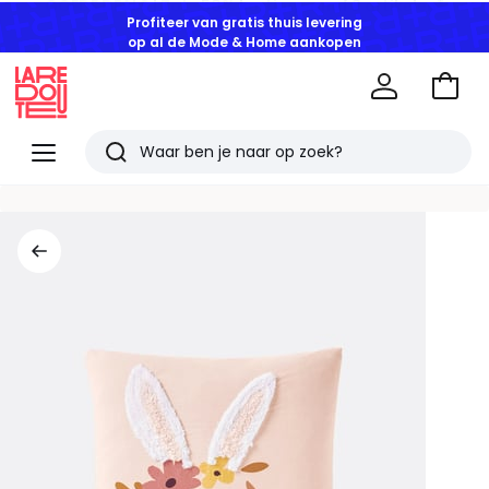
Profiteer van gratis thuis levering
op al de Mode & Home aankopen
Naar
het
La
winke
Redoute
Menu
Zoeken
Laatst
bekeken
artikelen