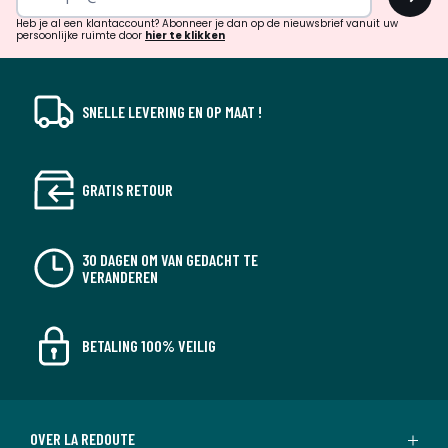
en
!
verrassingen?
Heb je al een klantaccount? Abonneer je dan op de nieuwsbrief vanuit uw
persoonlijke ruimte door
hier te klikken
SNELLE LEVERING EN OP MAAT !
GRATIS RETOUR
30 DAGEN OM VAN GEDACHT TE
VERANDEREN
BETALING 100% VEILIG
OVER LA REDOUTE