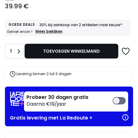
Prijs
39.99 €
vanaf
39.99
€.
GOEDE DEALS :
30% bij aankoop van 2 artikelen naar keuze*
GOEDE
Meer bekijken
Geniet ervan !
DEALS
:
30%
Aantal
1
TOEVOEGEN WINKELMAND
bij
aankoop
van
2
artikelen
Levering binnen 2 tot 3 dagen
naar
keuze*
Geniet
ervan
Probeer 30 dagen gratis
!
Daarna €19/jaar
Gratis levering met La Redoute +