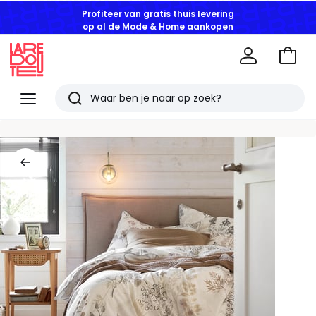
Profiteer van gratis thuis levering
op al de Mode & Home aankopen
Naar
het
La
winke
Redoute
Menu
Zoeken
Laatst
bekeken
artikelen