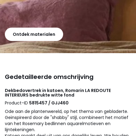
Ontdek materialen
Gedetailleerde omschrijving
Dekbedovertrek in katoen, Romarin
LA REDOUTE
INTERIEURS
bedrukte witte fond
Product-ID
5815457 / GJJ460
Ode aan de plantenwereld, op het thema van gebladerte.
Geïnspireerd door de "shabby" stijl, combineert het motief
van het Rosemary bedlinnen aquarelmotieven en
lijntekeningen.
Katoen maakt deel uit van ons dagelijks leven. We houden