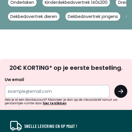
Onderlaken
Kinderdekbedovertrek 140x200
Dream
Dekbedovertrek dieren
Dekbedovertrek jongens
D
Op
20€ KORTING* op je eerste bestelling.
zoek
naar
Uw email
inspiratie
OK
en
!
verrassingen?
Heb je al een klantaccount? Abonneer je dan op de nieuwsbrief vanuit uw
persoonlijke ruimte door
hier te klikken
SNELLE LEVERING EN OP MAAT !