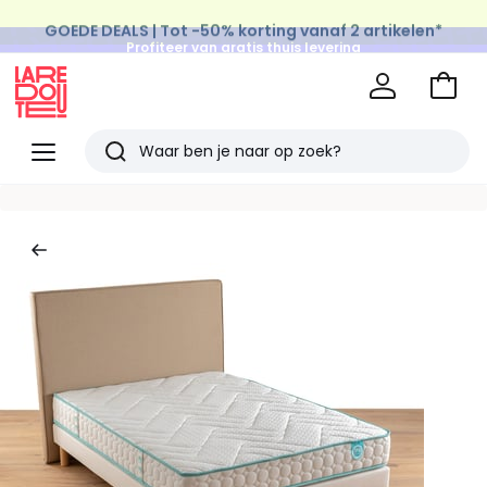
GOEDE DEALS | Tot -50% korting vanaf 2 artikelen*
Profiteer van gratis thuis levering
op al de Mode & Home aankopen
Naar
het
La
winke
Redoute
Menu
Zoeken
Laatst
bekeken
artikelen