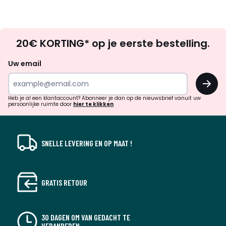
Op
20€ KORTING* op je eerste bestelling.
zoek
naar
Uw email
inspiratie
OK
en
!
verrassingen?
Heb je al een klantaccount? Abonneer je dan op de nieuwsbrief vanuit uw
persoonlijke ruimte door
hier te klikken
SNELLE LEVERING EN OP MAAT !
GRATIS RETOUR
30 DAGEN OM VAN GEDACHT TE
VERANDEREN