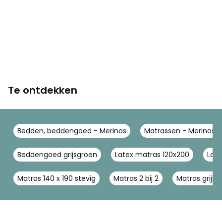
Te ontdekken
Bedden, beddengoed - Merinos
Matrassen - Merinos
Beddengoed grijsgroen
Latex matras 120x200
Lat
Matras 140 x 190 stevig
Matras 2 bij 2
Matras grijs