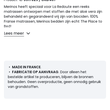
Merinos heeft speciaal voor La Redoute een reeks
matrassen ontworpen met stoffen die met aloë vera zijn
behandeld en gegarandeerd vrij zijn van biociden. 100%
Franse matrassen, Merinos bedden zijn echt The Place to
Bed!
Het comfort van deze matras wordt nog verhoogd door de
Lees meer
PENCIL FIRM bedbodem die in vele kleuren verkrijgbaar is,
passend bij de MELTY hoofdborden.
Omschrijving
• Kern van 17 cm : 30 kg/m³ schuim met hoge dichtheid +
4 cm kern van traagschuim
• 2 slaapoppervlakken met een evenwichtiger comfort
•
MADE IN FRANCE
.
aan de winterzijde dankzij het traagschuim en een steviger
•
FABRICATIE OP AANVRAAG
. Door alleen het
comfort aan de zomerkant
bestelde artikel te produceren, blijven de bronnen
• Winterzijde : 1 cm extra traagschuim + 250 g/m²
behouden. Geen overproductie, geen onnodig gebruik
polyestervezel.
van grondstoffen.
• Zomerzijde : 18 mm comfortschuim + 250gr/m2
polyester vezels.
• Biocidevrije stof
• Tijk 86% polyester 14% viscose
• Aloe vera behandeling voor extra zachtheid en frisheid.