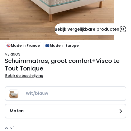
Bekijk vergelijkbare producten
Made in France
Made in Europe
MERINOS
Schuimmatras, groot comfort+Visco Le
Tout Tonique
Bekijk de beschrijving
Wit/blauw
Maten
Prijs
vanaf