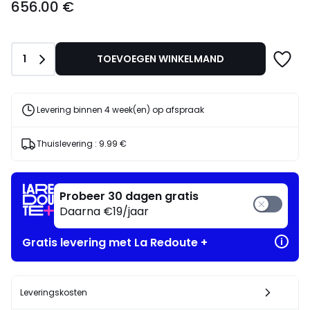
656.00 €
vanaf
656.00
€.
Aantal
1
TOEVOEGEN WINKELMAND
Levering binnen 4 week(en) op afspraak
Thuislevering :
9.99 €
Probeer 30 dagen gratis
Daarna €19/jaar
Gratis levering met La Redoute +
Leveringskosten