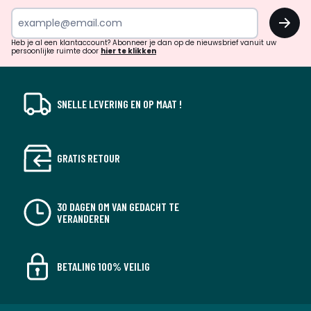
inspiratie
OK
en
!
verrassingen?
Heb je al een klantaccount? Abonneer je dan op de nieuwsbrief vanuit uw
persoonlijke ruimte door
hier te klikken
SNELLE LEVERING EN OP MAAT !
GRATIS RETOUR
30 DAGEN OM VAN GEDACHT TE
VERANDEREN
BETALING 100% VEILIG