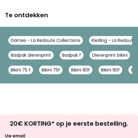
Te ontdekken
Dames - La Redoute Collections
Kleding - La Redoute 
Badpak dierenprint
Badpak f
Dierenprint bikini
Bikini 75 f
Bikini 75f
Bikini 80f
Bikini 90f
Biki
Op
20€ KORTING* op je eerste bestelling.
zoek
naar
Uw email