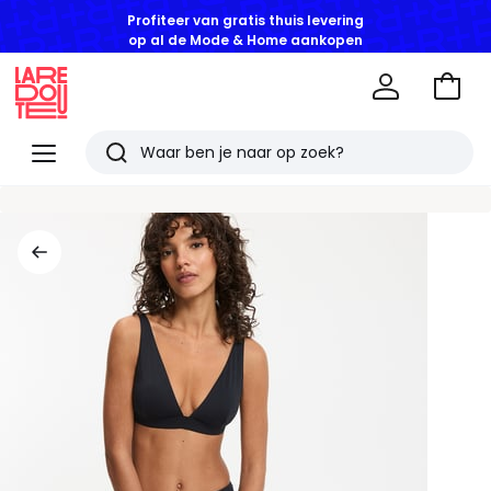
Profiteer van gratis thuis levering
op al de Mode & Home aankopen
Naar
het
La
winke
Redoute
Menu
Zoeken
Laatst
bekeken
artikelen