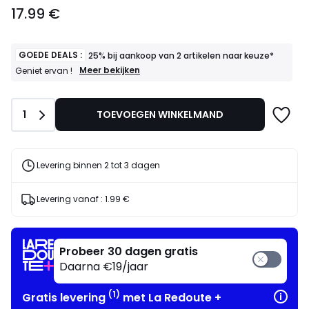
17.99
17.99 €
€.
GOEDE DEALS :
25% bij aankoop van 2 artikelen naar keuze*
GOEDE
Meer bekijken
Geniet ervan !
DEALS
:
25%
Aantal
1
TOEVOEGEN WINKELMAND
bij
aankoop
van
2
artikelen
Levering binnen 2 tot 3 dagen
naar
keuze*
Geniet
Levering vanaf :
1.99 €
ervan
!
Probeer 30 dagen gratis
Daarna €19/jaar
(1)
Gratis levering
met La Redoute +