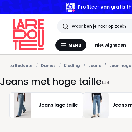
Profiteer van gratis th
Zoeken
Laatst
Nieuwigheden
MENU
Menu
bekeken
La
Redoute
artikelen
La Redoute
Dames
Kleding
Jeans
Jean hoge 
Jeans met hoge taille
144
Jeans lage taille
Jeans 