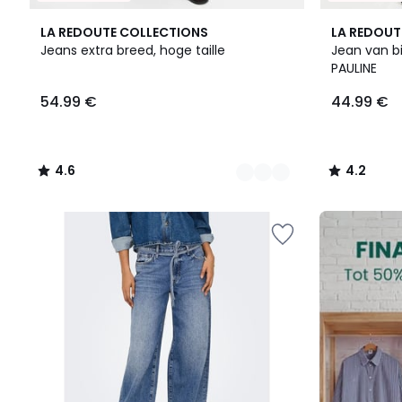
2
4.6
6
4.2
LA REDOUTE COLLECTIONS
LA REDOUT
Kleuren
/ 5
Kleuren
/ 5
Jeans extra breed, hoge taille
Jean van bi
PAULINE
54.99
54.99 €
44.99 €
€.
4.6
4.2
/
/
5
5
FINAL
CLEARANCE