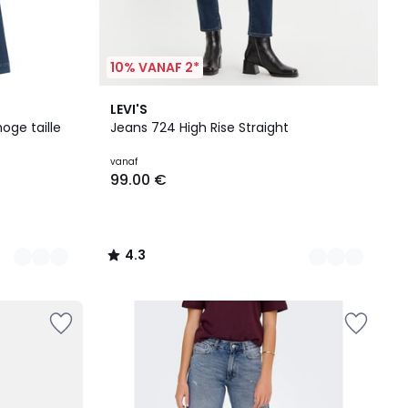
10% VANAF 2*
8
4.3
LEVI'S
Kleuren
/ 5
hoge taille
Jeans 724 High Rise Straight
vanaf
99.00 €
4.3
/
5