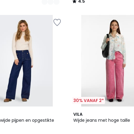
4.5
/
5
30% VANAF 2*
5
VILA
/
wijde pijpen en opgestikte
Wijde jeans met hoge taille
5