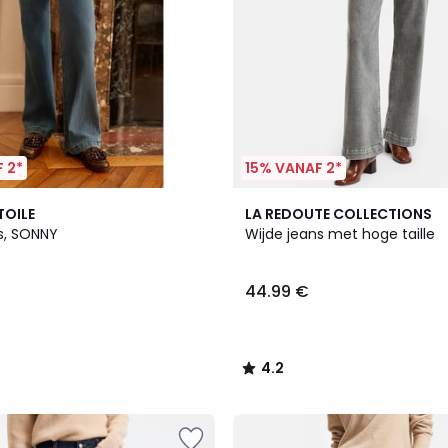
 2*
15% VANAF 2*
4
4.2
TOILE
LA REDOUTE COLLECTIONS
Kleuren
/ 5
ns, SONNY
Wijde jeans met hoge taille
44.99 €
4.2
/
5