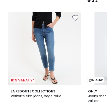
4.4
/
5
Nieuw
10% VANAF 2*
2
4.1
4
LA REDOUTE COLLECTIONS
ONLY
Kleuren
/ 5
/
Verkorte slim jeans, hoge taille
Jeans met 
5
zakken