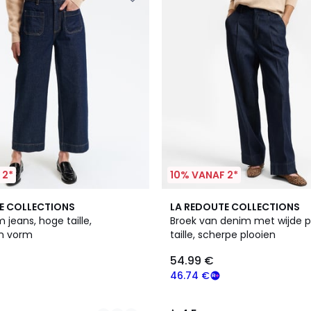
 2*
10% VANAF 2*
4.5
E COLLECTIONS
LA REDOUTE COLLECTIONS
/ 5
 jeans, hoge taille,
Broek van denim met wijde p
n vorm
taille, scherpe plooien
54.99 €
46.74 €