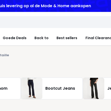
uis levering
op al de Mode & Home aankopen
Goede Deals
Back to
Best sellers
Final Clearan
taille
mom
Bootcut Jeans
J