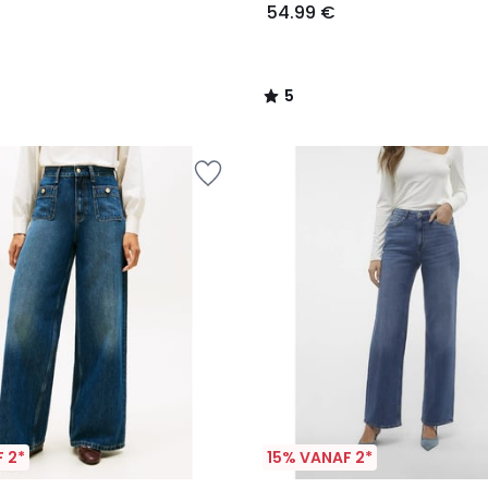
54.99 €
5
/
5
 2*
15% VANAF 2*