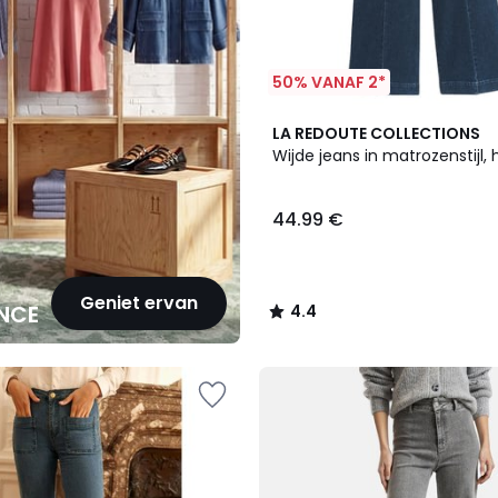
50% VANAF 2*
2
4.4
LA REDOUTE COLLECTIONS
Kleuren
/ 5
Wijde jeans in matrozenstijl, 
44.99 €
Geniet ervan
NCE
4.4
/
5