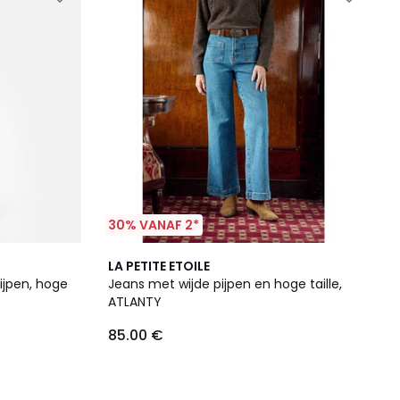
30% VANAF 2*
LA PETITE ETOILE
ijpen, hoge
Jeans met wijde pijpen en hoge taille,
ATLANTY
85.00 €