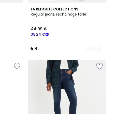
3
4
LA REDOUTE COLLECTIONS
Kleuren
/
Regular jeans, recht, hoge taille
5
44.99 €
38.24 €
4
/
5