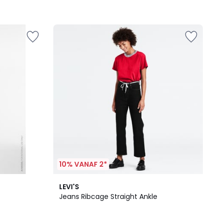
10% VANAF 2*
3
4.5
LEVI'S
Kleuren
/ 5
Jeans Ribcage Straight Ankle