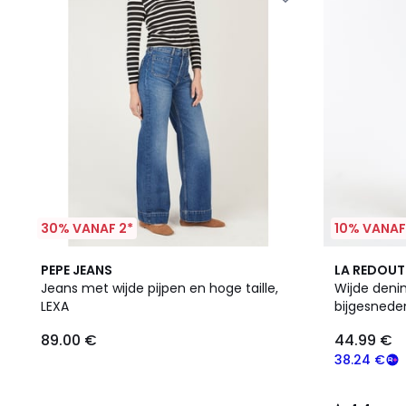
30% VANAF 2*
10% VANAF
3
4.4
PEPE JEANS
LA REDOUT
Kleuren
/ 5
Jeans met wijde pijpen en hoge taille,
Wijde denim
LEXA
bijgesnede
89.00 €
44.99 €
38.24 €