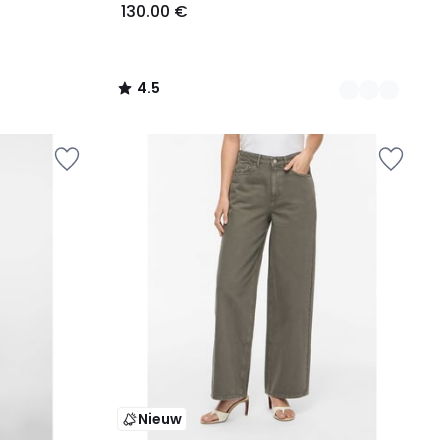
130.00 €
4.5
/
5
Nieuw