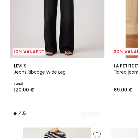
10% VANAF 2*
30% VANAF
4
4.5
LEVI'S
LA PETITE E
Kleuren
/ 5
Jeans Ribcage Wide Leg
Flared jea
vanaf
120.00 €
69.00 €
4.5
/
5