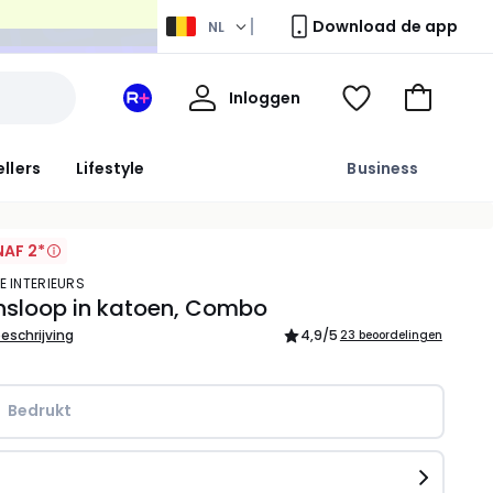
Download de app
NL
Mijn
Inloggen
Mijn
Kijk
Naar
profiel
La
mijn
het
Redoute
wishlist
winkelma
ellers
Lifestyle
Business
+
ruimte
AF 2*
E INTERIEURS
nsloop in katoen, Combo
beschrijving
4,9
/5
23 beoordelingen
Bedrukt
n