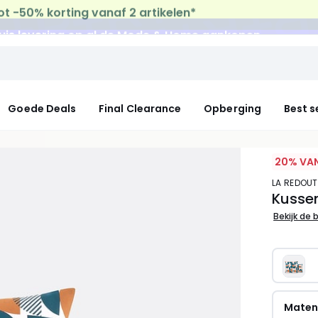
uis levering
op al de Mode & Home aankopen
Goede Deals
Final Clearance
Opberging
Best s
20% VAN
LA REDOUT
Kusse
Bekijk de 
Mate