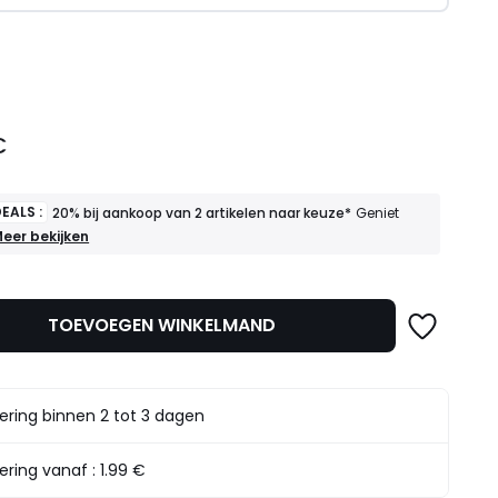
l
€
EALS :
20% bij aankoop van 2 artikelen naar keuze*
Geniet
OEDE
eer bekijken
EALS
0%
ij
TOEVOEGEN WINKELMAND
ankoop
an
rtikelen
aar
ering binnen 2 tot 3 dagen
euze*
eniet
rvan
ering vanaf :
1.99 €