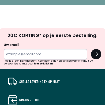
Op
20€ KORTING* op je eerste bestelling.
zoek
naar
Uw email
inspiratie
OK
en
!
verrassingen?
Heb je al een klantaccount? Abonneer je dan op de nieuwsbrief vanuit uw
persoonlijke ruimte door
hier te klikken
SNELLE LEVERING EN OP MAAT !
GRATIS RETOUR