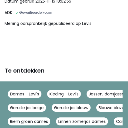
Datum gebruik 2025-11-15 18:02:55
ADK
Geverifieerde koper
Mening oorspronkelijk gepubliceerd op Levis
Te ontdekken
Dames - Levi's
Kleding - Levi's
Jassen, donsjassen 
Geruite jas beige
Geruite jas blauw
Blauwe blazer
Riem groen dames
Linnen zomerjas dames
Camel