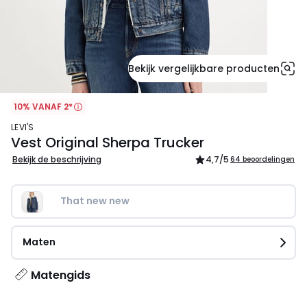
Bekijk vergelijkbare producten
10% VANAF 2*
LEVI'S
Vest Original Sherpa Trucker
Bekijk de beschrijving
4,7
/5
64 beoordelingen
That new new
Maten
Matengids