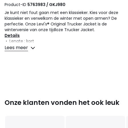
Product-ID
5763983 / GKJ980
Je kunt niet fout gaan met een klassieker. Kies voor deze
klassieker en verwelkom de winter met open armen? De
perfectie. Onze Levi's® Original Trucker Jacket is de
winterversie van onze tijdloze Trucker Jacket.
Details
• Lengte : kort
• Polo/hemdskraag
Lees meer
• Knoopsluiting
Samenstelling en onderhoud
• 100% katoen
• Onderhoud : zie etiket
Kleuren
That new new
Maten
XS, S, M, L, XL
Onze klanten vonden het ook leuk