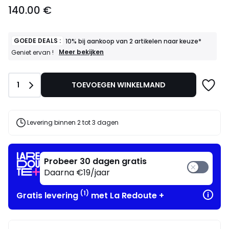
140.00
140.00 €
€.
GOEDE DEALS :
10% bij aankoop van 2 artikelen naar keuze*
GOEDE
Meer bekijken
Geniet ervan !
DEALS
:
10%
Aantal
1
TOEVOEGEN WINKELMAND
bij
aankoop
van
2
artikelen
Levering binnen 2 tot 3 dagen
naar
keuze*
Geniet
ervan
Probeer 30 dagen gratis
!
Daarna €19/jaar
(1)
Gratis levering
met La Redoute +