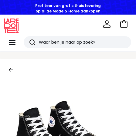
Profiteer van gratis thuis levering
op al de Mode & Home aankopen
Naar
het
La
winke
Redoute
Menu
Zoeken
Laatst
bekeken
artikelen