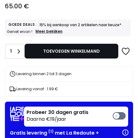
65.00
65.00 €
€.
GOEDE DEALS :
15% bij aankoop van 2 artikelen naar keuze*
GOEDE
Meer bekijken
Geniet ervan !
DEALS
:
15%
Aantal
1
TOEVOEGEN WINKELMAND
bij
aankoop
van
2
artikelen
Levering binnen 2 tot 3 dagen
naar
keuze*
Geniet
Levering vanaf :
1.99 €
ervan
!
Probeer 30 dagen gratis
Daarna €19/jaar
(1)
Gratis levering
met La Redoute +