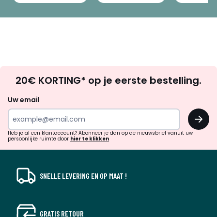
Op
20€ KORTING* op je eerste bestelling.
zoek
naar
Uw email
inspiratie
OK
en
!
verrassingen?
Heb je al een klantaccount? Abonneer je dan op de nieuwsbrief vanuit uw
persoonlijke ruimte door
hier te klikken
SNELLE LEVERING EN OP MAAT !
GRATIS RETOUR