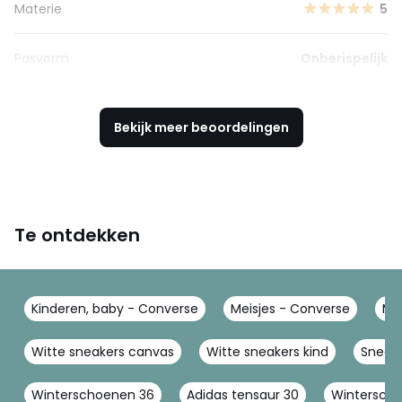
Materie
5
Pasvorm
Onberispelijk
Bekijk meer beoordelingen
Te ontdekken
Kinderen, baby - Converse
Meisjes - Converse
Me
Witte sneakers canvas
Witte sneakers kind
Sneake
Winterschoenen 36
Adidas tensaur 30
Winterscho