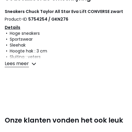
Sneakers Chuck Taylor All Star Eva Lift
CONVERSE
zwart
Product-ID
5754254 / GKN276
Details
• Hoge sneakers
• Sportswear
• Sleehak
• Hoogte hak : 3 cm
• Sluiting : veters
Lees meer
Samenstelling en onderhoud
• Bovenzijde/Schacht : 100% stof
• Voering : 100% stof
• Binnenzool : 100% textiel
• Loopzool : 100% rubber
Kleuren
Zwart
Maten
36, 37, 38, 39, 40
Onze klanten vonden het ook leuk