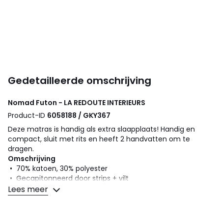
Gedetailleerde omschrijving
Nomad Futon - LA REDOUTE INTERIEURS
Product-ID
6058188 / GKY367
Deze matras is handig als extra slaapplaats! Handig en
compact, sluit met rits en heeft 2 handvatten om te
dragen.
Omschrijving
• 70% katoen, 30% polyester
• Gecapitonneerd door strips + vilt
• Omkeerbaar
Lees meer
• Made in France
•