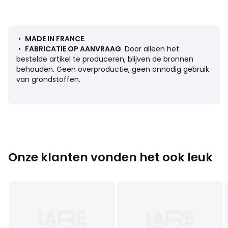
Comfort
• 2 lagen watten (50% katoen, 50% verschillende vezels
(katoenmix + polyester + polypropyleen)
•
MADE IN FRANCE
.
• Dikte 5 cm
•
FABRICATIE OP AANVRAAG
. Door alleen het
bestelde artikel te produceren, blijven de bronnen
Onderhoud
behouden. Geen overproductie, geen onnodig gebruik
• Niet afhoesbaar
van grondstoffen.
Afmetingen
• 70 x 190 cm
Onze klanten vonden het ook leuk
Kleuren
Eucalyptus, Pruisisch Blauw, Oker, Terracotta
Maten
70 x 190 cm