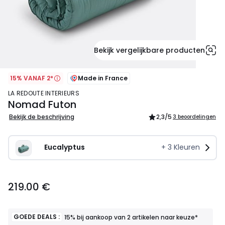
Bekijk vergelijkbare producten
15% VANAF 2*
Made in France
LA REDOUTE INTERIEURS
Nomad Futon
Bekijk de beschrijving
2,3
/5
3 beoordelingen
Eucalyptus
+
3
Kleuren
219.00
219.00 €
€.
GOEDE DEALS :
15% bij aankoop van 2 artikelen naar keuze*