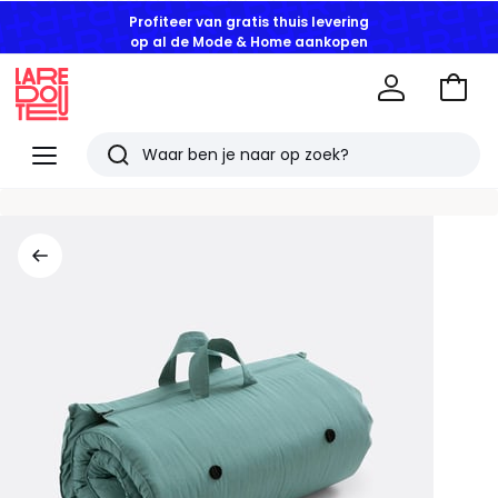
Profiteer van gratis thuis levering
op al de Mode & Home aankopen
Naar
het
La
winke
Redoute
Menu
Zoeken
Laatst
bekeken
artikelen