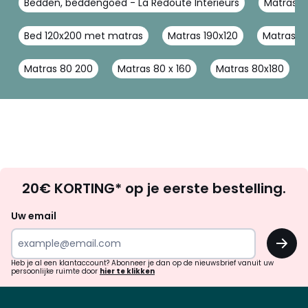
Bedden, beddengoed - La Redoute Interieurs
Matrasse
Bed 120x200 met matras
Matras 190x120
Matras 16
Matras 80 200
Matras 80 x 160
Matras 80x180
Op
20€ KORTING* op je eerste bestelling.
zoek
naar
Uw email
inspiratie
OK
en
!
verrassingen?
Heb je al een klantaccount? Abonneer je dan op de nieuwsbrief vanuit uw
persoonlijke ruimte door
hier te klikken