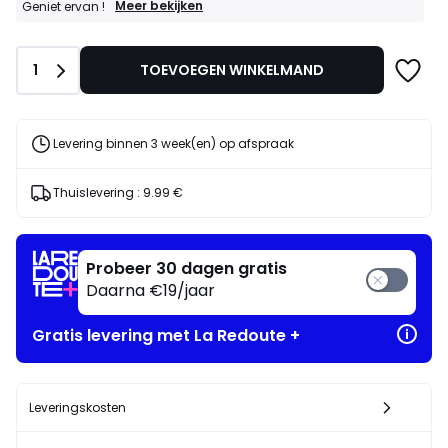
GOEDE
Meer bekijken
Geniet ervan !
DEALS
:
15%
Aantal
1
TOEVOEGEN WINKELMAND
bij
aankoop
van
2
artikelen
Levering binnen 3 week(en) op afspraak
naar
keuze*
Geniet
Thuislevering :
9.99 €
ervan
!
Probeer 30 dagen gratis
Daarna €19/jaar
Gratis levering met La Redoute +
Leveringskosten