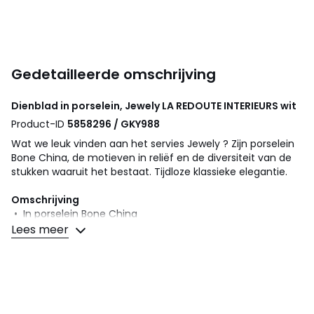
Gedetailleerde omschrijving
Dienblad in porselein, Jewely
LA REDOUTE INTERIEURS
wit
Product-ID
5858296 / GKY988
Wat we leuk vinden aan het servies Jewely ? Zijn porselein
Bone China, de motieven in reliëf en de diversiteit van de
stukken waaruit het bestaat. Tijdloze klassieke elegantie.
Omschrijving
• In porselein Bone China
Lees meer
Kwaliteit
Beenas-porselein is een soort porselein dat, naast kaolien,
veldspaat en kwarts, bestaat uit uiteengevallen beenderas,
vandaar de Engelse naam "bone china". Gekenmerkt door
zijn zeer hoge witheidsgraad en transparantie, zijn hardheid
en hoge slagvastheid, wordt het beschouwd als een van de