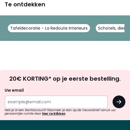
Te ontdekken
Tafeldecoratie - La Redoute Interieurs
Schotels, dienb
Op
20€ KORTING* op je eerste bestelling.
zoek
naar
Uw email
inspiratie
OK
en
!
verrassingen?
Heb je al een klantaccount? Abonneer je dan op de nieuwsbrief vanuit uw
persoonlijke ruimte door
hier te klikken