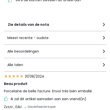
94% de klanten bevelen dit artikel aan
3
0
2
0
1
0
Zie details van de nota
Meest recente - oudste
Alle beoordelingen
Alle talen
31/08/2024
Beau produit
Porcelaine de belle facture. Envoi très bien emballé.
Ik zal dit artikel aanraden aan een vriend(in)
Zzzzz
, EAU
Geverifieerde koper