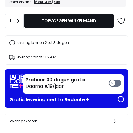
GOEDE
Meer bekijken
Geniet ervan !
DEALS
:
15%
Aantal
1
TOEVOEGEN WINKELMAND
bij
aankoop
van
2
artikelen
Levering binnen 2 tot 3 dagen
naar
keuze*
Geniet
Levering vanaf :
1.99 €
ervan
!
Probeer 30 dagen gratis
Daarna €19/jaar
Gratis levering met La Redoute +
Leveringskosten