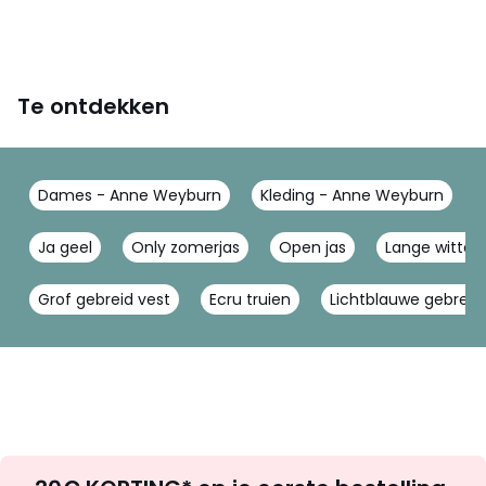
Te ontdekken
Dames - Anne Weyburn
Kleding - Anne Weyburn
Ja geel
Only zomerjas
Open jas
Lange witte t
Grof gebreid vest
Ecru truien
Lichtblauwe gebreid
Op