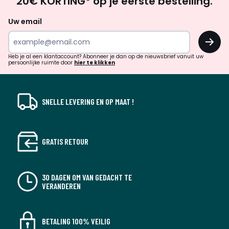
20€ KORTING* op je eerste bestelling.
zoek
naar
Uw email
inspiratie
OK
en
!
verrassingen?
Heb je al een klantaccount? Abonneer je dan op de nieuwsbrief vanuit uw
persoonlijke ruimte door
hier te klikken
SNELLE LEVERING EN OP MAAT !
GRATIS RETOUR
30 DAGEN OM VAN GEDACHT TE
VERANDEREN
BETALING 100% VEILIG