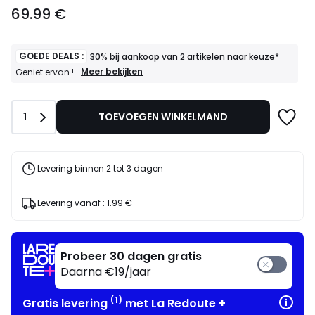
69.99
69.99 €
€.
GOEDE DEALS :
30% bij aankoop van 2 artikelen naar keuze*
GOEDE
Meer bekijken
Geniet ervan !
DEALS
:
30%
Aantal
1
TOEVOEGEN WINKELMAND
bij
aankoop
van
2
artikelen
Levering binnen 2 tot 3 dagen
naar
keuze*
Geniet
Levering vanaf :
1.99 €
ervan
!
Probeer 30 dagen gratis
Daarna €19/jaar
(1)
Gratis levering
met La Redoute +