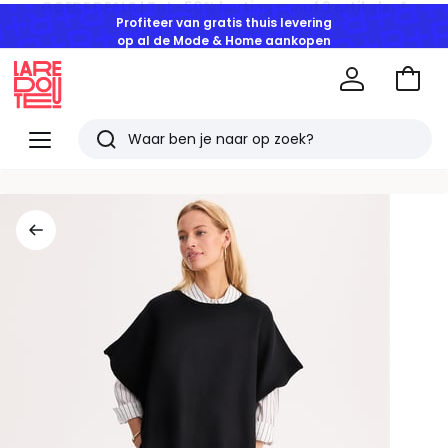
Profiteer van gratis thuis levering
op al de Mode & Home aankopen
Naar
het
La
winke
Redoute
Menu
Zoeken
Laatst
bekeken
artikelen