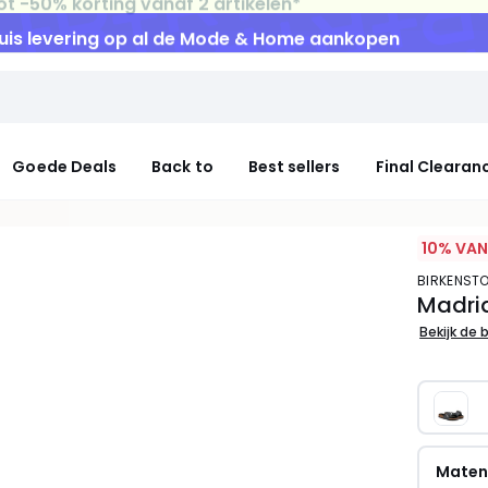
uis levering
op al de Mode & Home aankopen
Goede Deals
Back to
Best sellers
Final Clearan
10% VAN
BIRKENST
Madrid
Bekijk de 
Mate