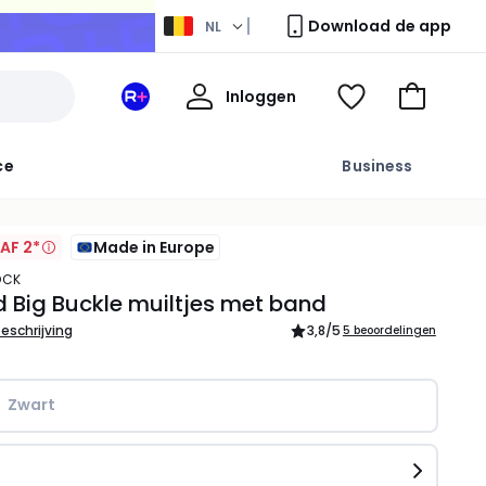
Download de app
NL
Mijn
Inloggen
Mijn
Kijk
Naar
profiel
La
mijn
het
Redoute
wishlist
winkelma
ce
Business
+
ruimte
AF 2*
Made in Europe
OCK
 Big Buckle muiltjes met band
beschrijving
3,8
/5
5 beoordelingen
Zwart
n