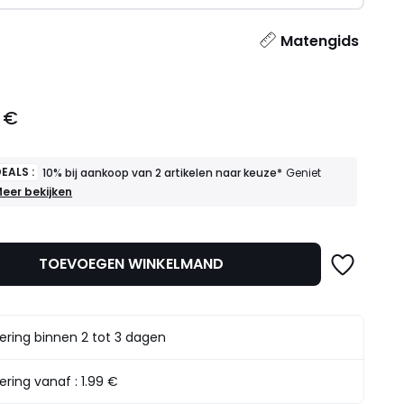
l
Matengids
 €
EALS :
10% bij aankoop van 2 artikelen naar keuze*
Geniet
OEDE
eer bekijken
EALS
0%
ij
TOEVOEGEN WINKELMAND
ankoop
an
rtikelen
aar
ering binnen 2 tot 3 dagen
euze*
eniet
rvan
ering vanaf :
1.99 €