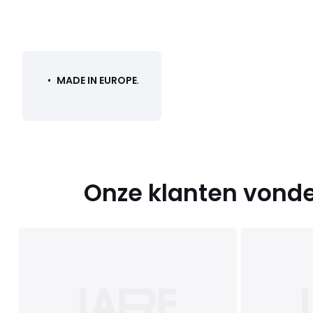
Kleuren
Zwart
Maten
35, 36, 37, 38, 39, 40, 41
•
MADE IN EUROPE
.
Onze klanten vonde