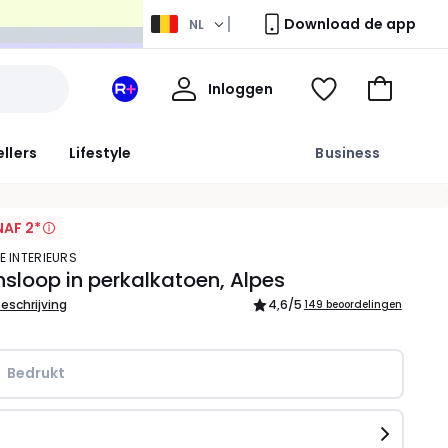
Download de app
NL
Mijn
Inloggen
Mijn
Kijk
Naar
profiel
La
mijn
het
Redoute
wishlist
winkelma
ellers
Lifestyle
Business
+
ruimte
AF 2*
E INTERIEURS
sloop in perkalkatoen, Alpes
beschrijving
4,6
/5
149 beoordelingen
Bedrukt
n