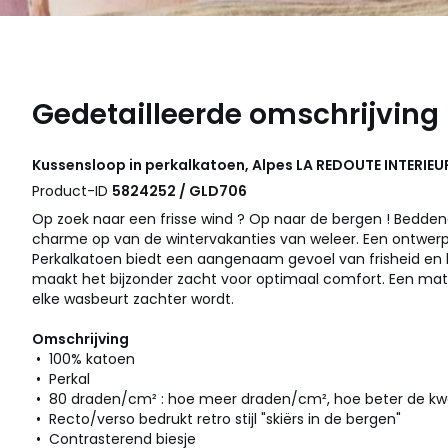
Gedetailleerde omschrijving
Kussensloop in perkalkatoen, Alpes
LA REDOUTE INTERIEU
Product-ID
5824252 / GLD706
Op zoek naar een frisse wind ? Op naar de bergen ! Bedde
charme op van de wintervakanties van weleer. Een ontwerp 
Perkalkatoen biedt een aangenaam gevoel van frisheid en l
maakt het bijzonder zacht voor optimaal comfort. Een mat, g
elke wasbeurt zachter wordt.
Omschrijving
• 100% katoen
• Perkal
• 80 draden/cm² : hoe meer draden/cm², hoe beter de kwa
• Recto/verso bedrukt retro stijl "skiërs in de bergen"
• Contrasterend biesje