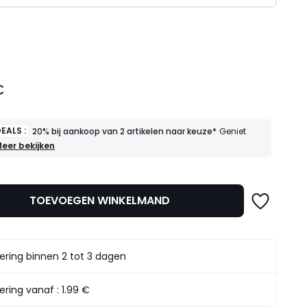
l
€
EALS :
20% bij aankoop van 2 artikelen naar keuze*
Geniet
OEDE
eer bekijken
EALS
0%
ij
TOEVOEGEN WINKELMAND
ankoop
an
rtikelen
aar
ering binnen 2 tot 3 dagen
euze*
eniet
rvan
ering vanaf :
1.99 €