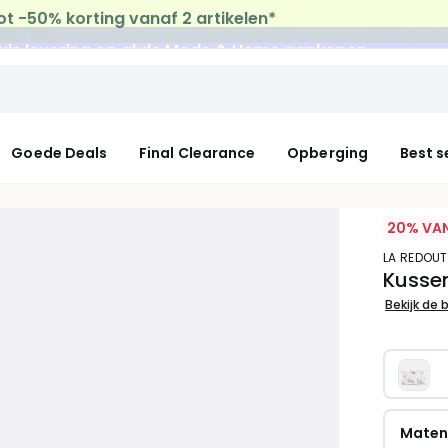
uis levering
op al de Mode & Home aankopen
Goede Deals
Final Clearance
Opberging
Best s
20% VAN
LA REDOUT
Kussen
Bekijk de 
Mate