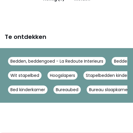
Te ontdekken
Bedden, beddengoed - La Redoute Interieurs
Bedden,h
Wit stapelbed
Hoogslapers
Stapelbedden kindere
Bed kinderkamer
Bureaubed
Bureau slaapkamer