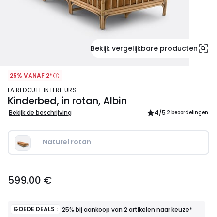
Bekijk vergelijkbare producten
25% VANAF 2*
LA REDOUTE INTERIEURS
Kinderbed, in rotan, Albin
Bekijk de beschrijving
4
/5
2 beoordelingen
Naturel rotan
599.00
599.00 €
€.
GOEDE DEALS :
25% bij aankoop van 2 artikelen naar keuze*