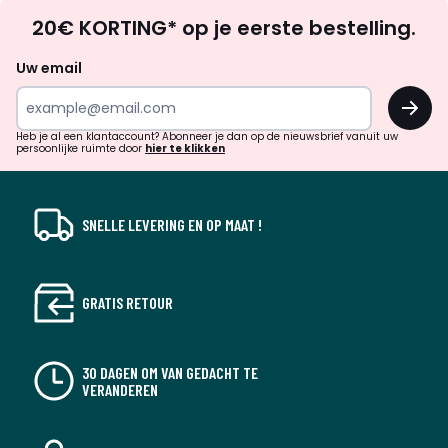
Op
20€ KORTING* op je eerste bestelling.
zoek
naar
Uw email
inspiratie
OK
en
!
verrassingen?
Heb je al een klantaccount? Abonneer je dan op de nieuwsbrief vanuit uw
persoonlijke ruimte door
hier te klikken
SNELLE LEVERING EN OP MAAT !
GRATIS RETOUR
30 DAGEN OM VAN GEDACHT TE
VERANDEREN