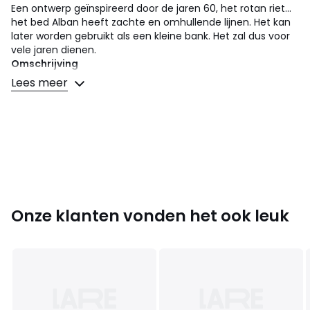
Een ontwerp geïnspireerd door de jaren 60, het rotan riet...
het bed Alban heeft zachte en omhullende lijnen. Het kan
later worden gebruikt als een kleine bank. Het zal dus voor
vele jaren dienen.
Omschrijving
• Structuur in rotan
Lees meer
Afmetingen
• Lengte : 196 cm
• Hoogte : 515 cm
• Breedte : 96 cm
• Gemonteerd geleverd.
Onze klanten vonden het ook leuk
Afmetingen en gewicht van de pakketten
1 pakket
• B197 x H52 x D99 cm, 28,3 kg
Kleuren
Naturel rotan
Maten
90 x 190 cm