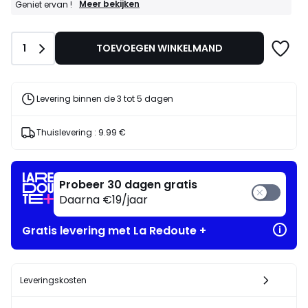
GOEDE
Meer bekijken
Geniet ervan !
DEALS
:
25%
Aantal
1
TOEVOEGEN WINKELMAND
bij
aankoop
van
2
artikelen
Levering binnen de 3 tot 5 dagen
naar
keuze*
Geniet
Thuislevering :
9.99 €
ervan
!
Probeer 30 dagen gratis
Daarna €19/jaar
Gratis levering met La Redoute +
Leveringskosten