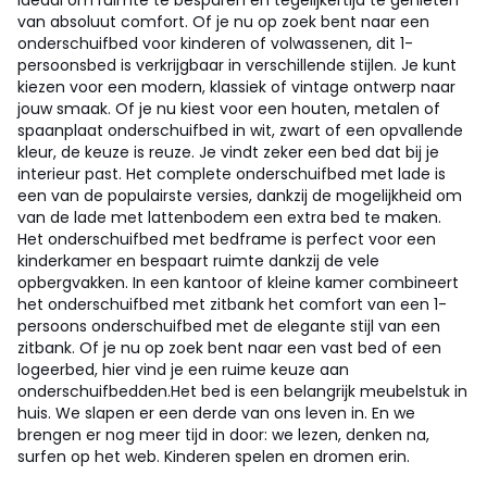
ideaal om ruimte te besparen en tegelijkertijd te genieten
van absoluut comfort. Of je nu op zoek bent naar een
onderschuifbed voor kinderen of volwassenen, dit 1-
persoonsbed is verkrijgbaar in verschillende stijlen. Je kunt
kiezen voor een modern, klassiek of vintage ontwerp naar
jouw smaak. Of je nu kiest voor een houten, metalen of
spaanplaat onderschuifbed in wit, zwart of een opvallende
kleur, de keuze is reuze. Je vindt zeker een bed dat bij je
interieur past. Het complete onderschuifbed met lade is
een van de populairste versies, dankzij de mogelijkheid om
van de lade met lattenbodem een extra bed te maken.
Het onderschuifbed met bedframe is perfect voor een
kinderkamer en bespaart ruimte dankzij de vele
opbergvakken. In een kantoor of kleine kamer combineert
het onderschuifbed met zitbank het comfort van een 1-
persoons onderschuifbed met de elegante stijl van een
zitbank. Of je nu op zoek bent naar een vast bed of een
logeerbed, hier vind je een ruime keuze aan
onderschuifbedden.
Het bed is een belangrijk meubelstuk in
huis. We slapen er een derde van ons leven in. En we
brengen er nog meer tijd in door: we lezen, denken na,
surfen op het web. Kinderen spelen en dromen erin.