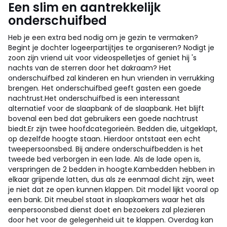
Een slim en aantrekkelijk
onderschuifbed
Heb je een extra bed nodig om je gezin te vermaken?
Begint je dochter logeerpartijtjes te organiseren? Nodigt je
zoon zijn vriend uit voor videospelletjes of geniet hij 's
nachts van de sterren door het dakraam? Het
onderschuifbed zal kinderen en hun vrienden in verrukking
brengen. Het onderschuifbed geeft gasten een goede
nachtrust.
Het onderschuifbed is een interessant
alternatief voor de slaapbank of de slaapbank. Het blijft
bovenal een bed dat gebruikers een goede nachtrust
biedt.
Er zijn twee hoofdcategorieën. Bedden die, uitgeklapt,
op dezelfde hoogte staan. Hierdoor ontstaat een echt
tweepersoonsbed. Bij andere onderschuifbedden is het
tweede bed verborgen in een lade. Als de lade open is,
verspringen de 2 bedden in hoogte.
Kambedden hebben in
elkaar grijpende latten, dus als ze eenmaal dicht zijn, weet
je niet dat ze open kunnen klappen. Dit model lijkt vooral op
een bank.
Dit meubel staat in slaapkamers waar het als
eenpersoonsbed dienst doet en bezoekers zal plezieren
door het voor de gelegenheid uit te klappen. Overdag kan