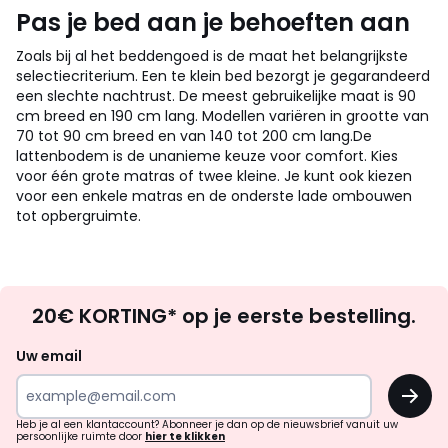
Pas je bed aan je behoeften aan
Zoals bij al het beddengoed is de maat het belangrijkste
selectiecriterium. Een te klein bed bezorgt je gegarandeerd
een slechte nachtrust. De meest gebruikelijke maat is 90
cm breed en 190 cm lang. Modellen variëren in grootte van
70 tot 90 cm breed en van 140 tot 200 cm lang.
De
lattenbodem is de unanieme keuze voor comfort. Kies
voor één grote matras of twee kleine. Je kunt ook kiezen
voor een enkele matras en de onderste lade ombouwen
tot opbergruimte.
Op
20€ KORTING* op je eerste bestelling.
zoek
naar
Uw email
inspiratie
OK
en
!
verrassingen?
Heb je al een klantaccount? Abonneer je dan op de nieuwsbrief vanuit uw
persoonlijke ruimte door
hier te klikken