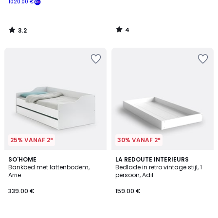
1020.00 €
Schrijf
je
in
4
3.2
voor
/
/
5
5
ons
programma
om
in
plaats
daarvan
te
betalen
1020.00
€.
25% VANAF 2*
30% VANAF 2*
3.6
3.6
SO'HOME
4
LA REDOUTE INTERIEURS
/ 5
/ 5
Bankbed met lattenbodem,
Bedlade in retro vintage stijl, 1
Kleuren
Arrie
persoon, Adil
339.00 €
159.00 €