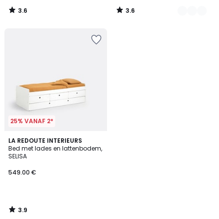
3.6
3.6
/
/
5
5
25% VANAF 2*
3.9
LA REDOUTE INTERIEURS
/ 5
Bed met lades en lattenbodem,
SELISA
549.00 €
3.9
/