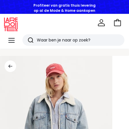
Profiteer van gratis thuis levering
op al de Mode & Home aankopen
Naar
het
La
winke
Redoute
Menu
Zoeken
Laatst
bekeken
artikelen