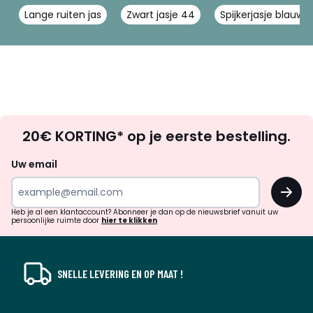
Lange ruiten jas
Zwart jasje 44
Spijkerjasje blauw
Op
20€ KORTING* op je eerste bestelling.
zoek
naar
Uw email
inspiratie
OK
en
!
verrassingen?
Heb je al een klantaccount? Abonneer je dan op de nieuwsbrief vanuit uw
persoonlijke ruimte door
hier te klikken
SNELLE LEVERING EN OP MAAT !