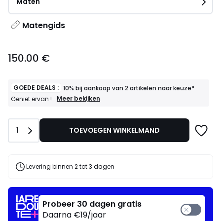
Maten
Matengids
150.00
150.00 €
€.
GOEDE DEALS :
10% bij aankoop van 2 artikelen naar keuze*
GOEDE
Meer bekijken
Geniet ervan !
DEALS
:
10%
Aantal
1
TOEVOEGEN WINKELMAND
bij
aankoop
van
2
artikelen
Levering binnen 2 tot 3 dagen
naar
keuze*
Geniet
ervan
Probeer 30 dagen gratis
!
Daarna €19/jaar