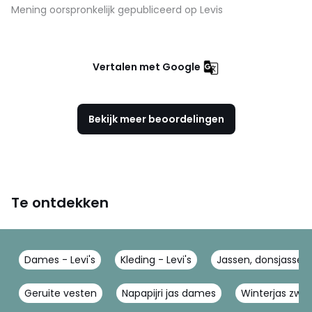
Mening oorspronkelijk gepubliceerd op Levis
Vertalen met Google
Bekijk meer beoordelingen
Te ontdekken
Dames - Levi's
Kleding - Levi's
Jassen, donsjassen 
Geruite vesten
Napapijri jas dames
Winterjas zwar