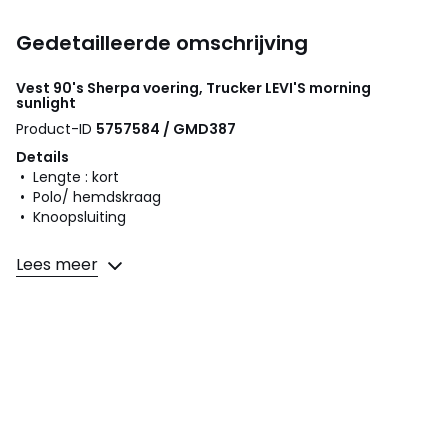
Gedetailleerde omschrijving
Vest 90's Sherpa voering, Trucker
LEVI'S
morning
sunlight
Product-ID
5757584 / GMD387
Details
• Lengte : kort
• Polo/ hemdskraag
• Knoopsluiting
Samenstelling en onderhoud
Lees meer
• 100% katoen
• Onderhoud : zie etiket
Kleuren
Morning sunlight
Maten
XS, S, M, L