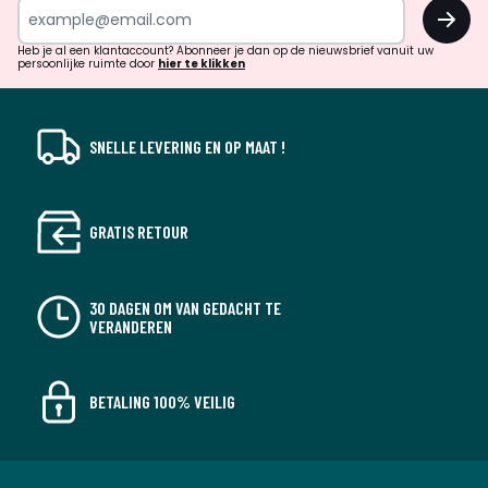
OK
en
!
verrassingen?
Heb je al een klantaccount? Abonneer je dan op de nieuwsbrief vanuit uw
persoonlijke ruimte door
hier te klikken
SNELLE LEVERING EN OP MAAT !
GRATIS RETOUR
30 DAGEN OM VAN GEDACHT TE
VERANDEREN
BETALING 100% VEILIG