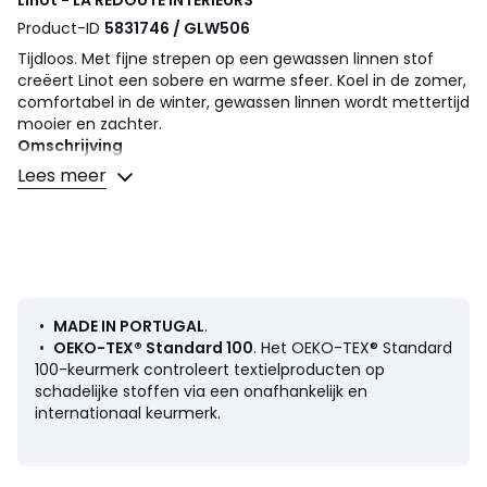
Product-ID
5831746 / GLW506
Tijdloos. Met fijne strepen op een gewassen linnen stof
creëert Linot een sobere en warme sfeer. Koel in de zomer,
comfortabel in de winter, gewassen linnen wordt mettertijd
mooier en zachter.
Omschrijving
• 100% linnen, 160 g/m2
Lees meer
• Omslag 30 cm voor dikke matras
• Gewassen linnen
Onderhoud
• Wassen op 40°
Afmetingen
•
MADE IN PORTUGAL
.
• 90 x 190 cm : 1 persoon
Kussenslopen worden apart
•
OEKO-TEX® Standard 100
. Het OEKO-TEX® Standard
verkocht op de site
100-keurmerk controleert textielproducten op
• 90 x 200 cm : 1 persoon
Kussenslopen worden apart
schadelijke stoffen via een onafhankelijk en
verkocht op de site
internationaal keurmerk.
• 120 x 190 cm: 1- 2 personen
Kussenslopen worden apart
verkocht op de site
• 140 x 190 cm : 2 personen
Kussenslopen worden apart