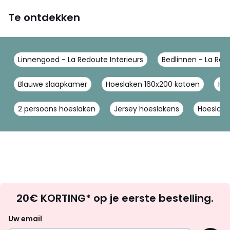
Te ontdekken
Linnengoed - La Redoute Interieurs
Bedlinnen - La Redo
Blauwe slaapkamer
Hoeslaken 160x200 katoen
Hoe
2 persoons hoeslaken
Jersey hoeslakens
Hoeslake
Op
20€ KORTING* op je eerste bestelling.
zoek
naar
Uw email
inspiratie