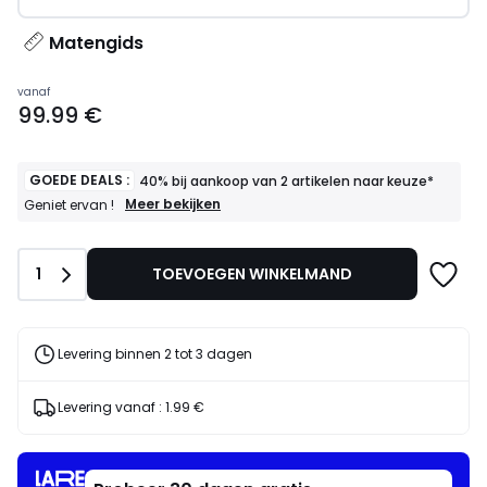
Matengids
Prijs
vanaf
99.99 €
vanaf
99.99
€.
GOEDE DEALS :
40% bij aankoop van 2 artikelen naar keuze*
GOEDE
Meer bekijken
Geniet ervan !
DEALS
:
40%
Aantal
1
TOEVOEGEN WINKELMAND
bij
aankoop
van
2
artikelen
Levering binnen 2 tot 3 dagen
naar
keuze*
Geniet
Levering vanaf :
1.99 €
ervan
!