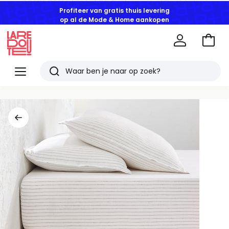
Profiteer van gratis thuis levering
op al de Mode & Home aankopen
Naar
het
La
winke
Redoute
Menu
Zoeken
Laatst
bekeken
artikelen