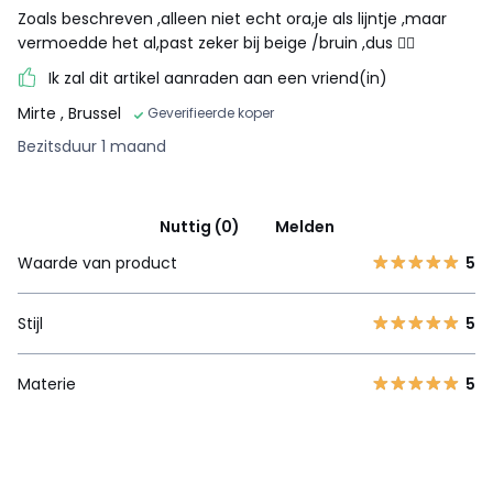
Zoals beschreven ,alleen niet echt ora,je als lijntje ,maar
vermoedde het al,past zeker bij beige /bruin ,dus 👌🏻
Ik zal dit artikel aanraden aan een vriend(in)
Mirte
, Brussel
Geverifieerde koper
Bezitsduur 1 maand
Nuttig (0)
Melden
Waarde van product
5
Stijl
5
Materie
5