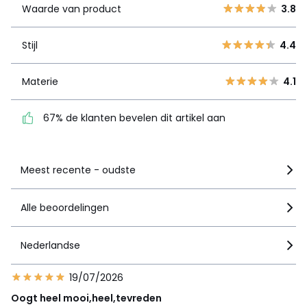
Waarde van product
3.8
3
0
Stijl
4.4
2
2
Stijl
4.4
1
1
Materie
4.1
Materie
4.1
67% de klanten bevelen
dit artikel aan
67% de klanten bevelen dit artikel aan
Zie details van de nota
Meest recente - oudste
Alle beoordelingen
Nederlandse
19/07/2026
Oogt heel mooi,heel,tevreden