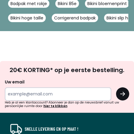
Badpak met rokje
Bikini 85e
Bikini bloemenprint
Bikini hoge taille
Corrigerend badpak
Bikini slip hog
Op
20€ KORTING* op je eerste bestelling.
zoek
naar
Uw email
inspiratie
OK
en
!
verrassingen?
Heb je al een klantaccount? Abonneer je dan op de nieuwsbrief vanuit uw
persoonlijke ruimte door
hier te klikken
SNELLE LEVERING EN OP MAAT !