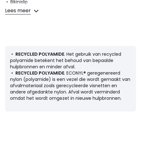
• Bikinislip
• Hoge slip
Lees meer
• Effen
• Hoog uitgesneden voor-en achteraan
• 3 lagen stof om uw flow te absorberen : onder de eerste
laag absorbeert de tweede laag vocht en voorkomt
lekkage en de derde hydrofobe laag houdt de stroming in
de middelste laag in stand
• Voor gebruik op het strand, zwembad, spa...
•
RECYCLED POLYAMIDE
. Het gebruik van recycled
• Komt overeen met 3 klassieke tampons
polyamide betekent het behoud van bepaalde
• Onderhoud : grondig spoelen met koud water, daarna in
hulpbronnen en minder afval.
de machine wassen en in de buitenlucht drogen.
•
RECYCLED POLYAMIDE
. ECONYL® geregenereerd
Samenstelling en onderhoud
nylon (polyamide) is een vezel die wordt gemaakt van
• 90% polyamide, 10% elasthan
afvalmateriaal zoals gerecycleerde visnetten en
• Ten minste 50% gerecycled polyamide
andere afgedankte nylon. Afval wordt verminderd
• Machinewas op 30° delicaat programma
omdat het wordt omgezet in nieuwe hulpbronnen.
• Niet strijken / geen bleekmiddel
• Niet drogen in de droogtrommel
• Geen droogkuis