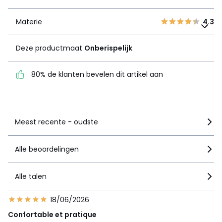
Materie
4.3
Materie
Deze productmaat
4.3
Onberispelijk
Deze productmaat
Onberispelijk
80% de klanten bevelen
dit artikel aan
80% de klanten bevelen dit artikel aan
Zie details van de nota
Meest recente - oudste
Alle beoordelingen
Alle talen
18/06/2026
Confortable et pratique