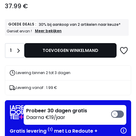
37.99
37.99 €
€.
GOEDE DEALS :
30% bij aankoop van 2 artikelen naar keuze*
GOEDE
Meer bekijken
Geniet ervan !
DEALS
:
30%
Aantal
1
TOEVOEGEN WINKELMAND
bij
aankoop
van
2
artikelen
Levering binnen 2 tot 3 dagen
naar
keuze*
Geniet
Levering vanaf :
1.99 €
ervan
!
Probeer 30 dagen gratis
Daarna €19/jaar
(1)
Gratis levering
met La Redoute +