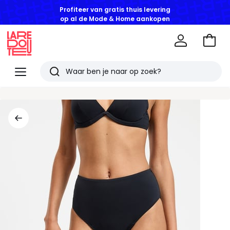
Profiteer van gratis thuis levering
op al de Mode & Home aankopen
Naar
het
La
winke
Redoute
Menu
Zoeken
Laatst
bekeken
artikelen