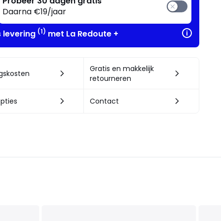
Probeer 30 dagen gratis
Daarna €19/jaar
(1)
s levering
met La Redoute +
Gratis en makkelijk
ngskosten
retourneren
pties
Contact