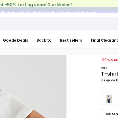
uis levering
op al de Mode & Home aankopen
Goede Deals
Back to
Best sellers
Final Clearan
25% VAN
VILA
T-shir
Bekijk de 
Mate