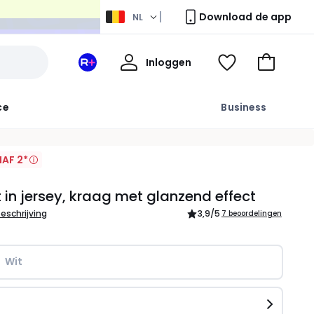
Download de app
NL
Mijn
Inloggen
Mijn
Kijk
Naar
profiel
La
mijn
het
Redoute
wishlist
winkelma
ce
Business
+
ruimte
AF 2*
t in jersey, kraag met glanzend effect
beschrijving
3,9
/5
7 beoordelingen
Wit
n