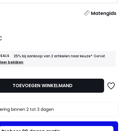
l
Matengids
€
EALS :
25% bij aankoop van 2 artikelen naar keuze*
Geniet
OEDE
eer bekijken
EALS
5%
ij
TOEVOEGEN WINKELMAND
ankoop
an
rtikelen
aar
ering binnen 2 tot 3 dagen
euze*
eniet
rvan