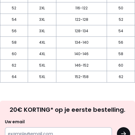
52
2XL
116-122
50
54
3XL
122-128
52
56
3XL
128-134
54
58
4XL
134-140
56
60
4XL
140-146
58
62
5XL
146-152
60
64
5XL
152-158
62
Op
20€ KORTING* op je eerste bestelling.
zoek
naar
Uw email
inspiratie
OK