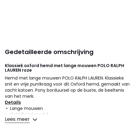
Gedetailleerde omschrijving
Klassiek oxford hemd met lange mouwen
POLO RALPH
LAUREN
roze
Hemd met lange mouwen POLO RALPH LAUREN. Klassieke
snit en vrije puntkraag voor dit Oxford hemd, gemaakt van
zacht katoen. Pony borduursel op de buste, de beeltenis
van het merk.
Details
• Lange mouwen
• Getailleerd model
Lees meer
• Polo/hemdskraag
Samenstelling en onderhoud