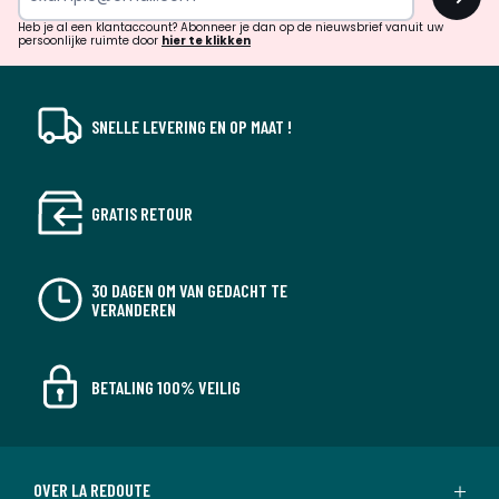
en
!
verrassingen?
Heb je al een klantaccount? Abonneer je dan op de nieuwsbrief vanuit uw
persoonlijke ruimte door
hier te klikken
SNELLE LEVERING EN OP MAAT !
GRATIS RETOUR
30 DAGEN OM VAN GEDACHT TE
VERANDEREN
BETALING 100% VEILIG
OVER LA REDOUTE