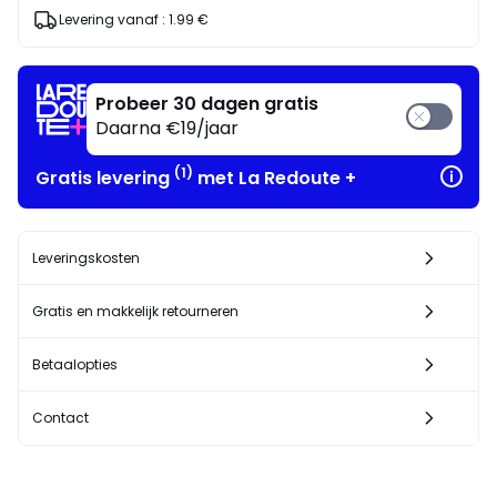
Geniet
Levering vanaf :
1.99 €
ervan
!
Probeer 30 dagen gratis
Daarna €19/jaar
(1)
Gratis levering
met La Redoute +
Leveringskosten
Gratis en makkelijk retourneren
Betaalopties
Contact