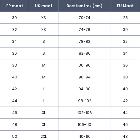
FR maat
US maat
Borstomtrek (cm)
EU Maat
30
XS
70-74
28
32
XS
74-78
30
34
S
78-82
32
36
S
82-86
34
38
M
86-90
36
40
M
90-94
38
42
L
94-98
40
44
L
98-102
42
46
XL
102-106
44
48
XL
106-110
46
50
2XL
110-116
48