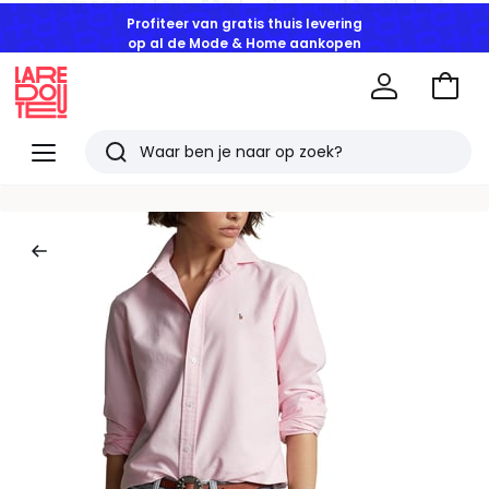
Profiteer van gratis thuis levering
op al de Mode & Home aankopen
Naar
het
La
winke
Redoute
Menu
Zoeken
Laatst
bekeken
artikelen