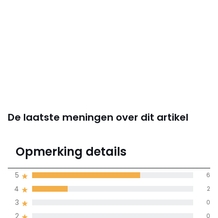
De laatste meningen over dit artikel
4.3
Opmerking details
9 mening(en)
gemiddelde bereikt
5
6
door alle landen
4
2
3
0
100% gecertificeerde beoordelingen,
La Redoute zet zich in
2
0