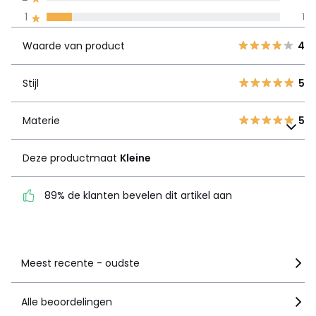
Waarde van
5
6
4
1
1
product
4
2
Waarde van product
4
3
0
Stijl
5
2
0
Stijl
5
1
1
Materie
5
Materie
Deze productmaat
5
Kleine
Deze productmaat
Kleine
89% de klanten bevelen
dit artikel aan
89% de klanten bevelen dit artikel aan
Zie details van de nota
Meest recente - oudste
Alle beoordelingen