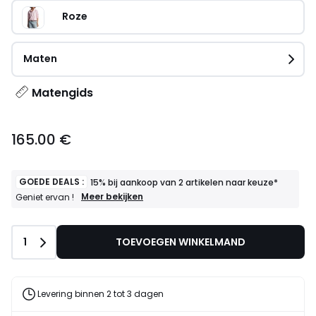
Roze
Maten
Matengids
165.00 €
GOEDE DEALS :
15% bij aankoop van 2 artikelen naar keuze*
GOEDE
Meer bekijken
Geniet ervan !
DEALS
:
15%
Aantal
1
TOEVOEGEN WINKELMAND
bij
aankoop
van
2
artikelen
Levering binnen 2 tot 3 dagen
naar
keuze*