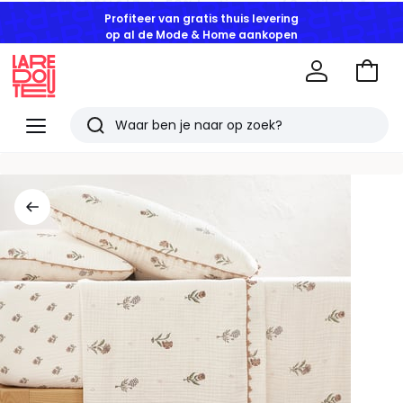
Profiteer van gratis thuis levering
op al de Mode & Home aankopen
Naar
het
La
winke
Redoute
Menu
Zoeken
Laatst
bekeken
artikelen