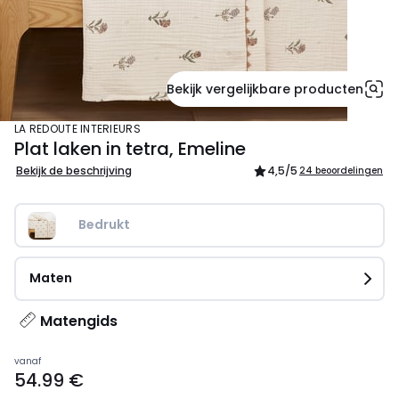
Bekijk vergelijkbare producten
LA REDOUTE INTERIEURS
Plat laken in tetra, Emeline
Bekijk de beschrijving
4,5
/5
24 beoordelingen
Bedrukt
Maten
Matengids
Prijs
vanaf
54.99 €
vanaf
54.99