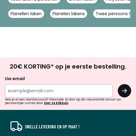
Flanellen laken
Flanelen lakens
Twee persoons lak
Op
20€ KORTING* op je eerste bestelling.
zoek
naar
Uw email
inspiratie
OK
en
!
verrassingen?
Heb je al een klantaccount? Abonneer je dan op de nieuwsbrief vanuit uw
persoonlijke ruimte door
hier te klikken
SNELLE LEVERING EN OP MAAT !