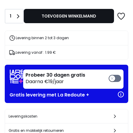
€.
Aantal
1
TOEVOEGEN WINKELMAND
Levering binnen 2 tot 3 dagen
Levering vanaf :
1.99 €
Probeer 30 dagen gratis
Daarna €19/jaar
Gratis levering met La Redoute +
Leveringskosten
Gratis en makkelijk retourneren