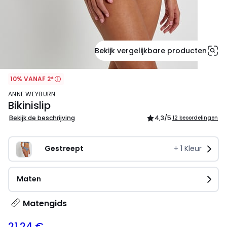
Bekijk vergelijkbare producten
10% VANAF 2*
ANNE WEYBURN
Bikinislip
Bekijk de beschrijving
4,3
/5
12 beoordelingen
Gestreept
+
1
Kleur
Maten
Matengids
21.24 €