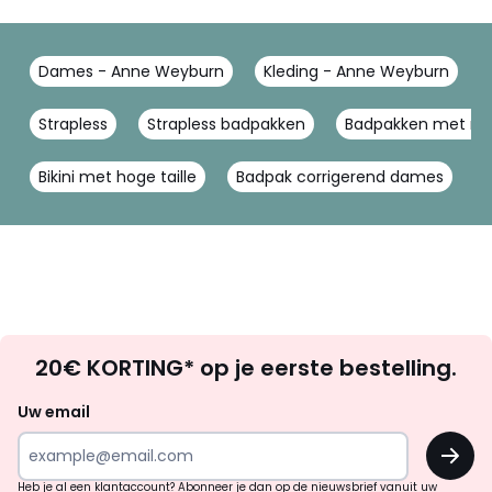
Dames - Anne Weyburn
Kleding - Anne Weyburn
Strapless
Strapless badpakken
Badpakken met rok
Bikini met hoge taille
Badpak corrigerend dames
H
Op
20€ KORTING* op je eerste bestelling.
zoek
naar
Uw email
inspiratie
OK
en
!
verrassingen?
Heb je al een klantaccount? Abonneer je dan op de nieuwsbrief vanuit uw