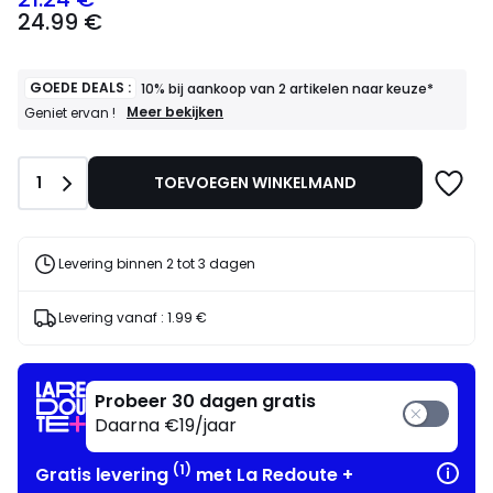
24.99
24.99 €
€
Schrijf
je
in
GOEDE DEALS :
10% bij aankoop van 2 artikelen naar keuze*
voor
GOEDE
Meer bekijken
Geniet ervan !
DEALS
ons
:
programma
10%
om
Aantal
1
TOEVOEGEN WINKELMAND
bij
in
aankoop
plaats
van
daarvan
2
artikelen
te
Levering binnen 2 tot 3 dagen
naar
betalen
keuze*
21.24
Geniet
Levering vanaf :
1.99 €
€.
ervan
!
Probeer 30 dagen gratis
Daarna €19/jaar
(1)
Gratis levering
met La Redoute +