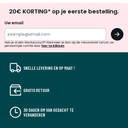
Op
20€ KORTING* op je eerste bestelling.
zoek
naar
Uw email
inspiratie
OK
en
!
verrassingen?
Heb je al een klantaccount? Abonneer je dan op de nieuwsbrief vanuit uw
persoonlijke ruimte door
hier te klikken
SNELLE LEVERING EN OP MAAT !
GRATIS RETOUR
30 DAGEN OM VAN GEDACHT TE
VERANDEREN