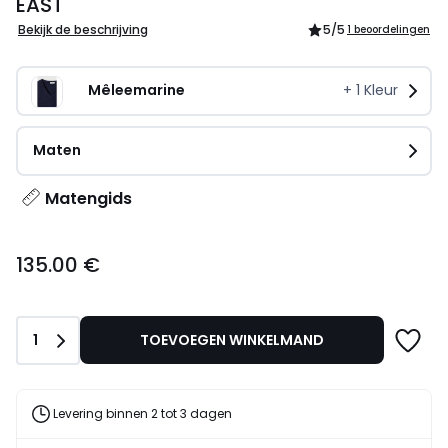
EAST
Bekijk de beschrijving
5
/5
1 beoordelingen
Mêleemarine
+
1
Kleur
Maten
Matengids
135.00
135.00 €
€.
Aantal
1
TOEVOEGEN WINKELMAND
Levering binnen 2 tot 3 dagen