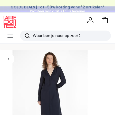
GOEDE DEALS | Tot -50% korting vanaf 2 artikelen*
Profiteer van gratis thuis levering
op al de Mode & Home aankopen
Naar
het
La
winke
Redoute
Menu
Zoeken
Laatst
bekeken
artikelen