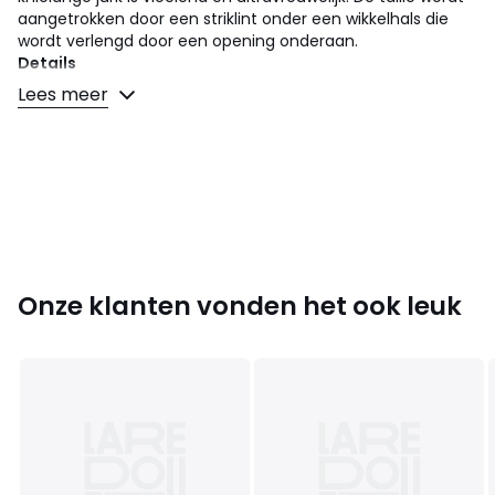
aangetrokken door een striklint onder een wikkelhals die
wordt verlengd door een opening onderaan.
Details
• Model : wikkel
Lees meer
• Knielengte
• Lange mouwen
• Polo/ hemdskraag
Samenstelling en onderhoud
• 100% viscose
• Onderhoud : zie etiket
Onze klanten vonden het ook leuk
Kleuren
Marine
Maten
34 FR - 32 EU