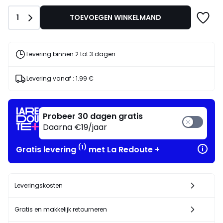
plaats
van
Aantal
1
TOEVOEGEN WINKELMAND
179.90
€
35%
korting
Levering binnen 2 tot 3 dagen
toegepast.
Levering vanaf :
1.99 €
Probeer 30 dagen gratis
Daarna €19/jaar
(1)
Gratis levering
met La Redoute +
Leveringskosten
Gratis en makkelijk retourneren