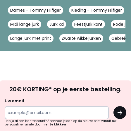
Dames - Tommy Hilfiger
Kleding - Tommy Hilfiger
Midi lange jurk
Jurk xxl
Feestjurk kant
Rode ju
Lange jurk met print
Zwarte wikkeljurken
Gebreide 
Op
20€ KORTING* op je eerste bestelling.
zoek
naar
Uw email
inspiratie
OK
en
!
verrassingen?
Heb je al een klantaccount? Abonneer je dan op de nieuwsbrief vanuit uw
persoonlijke ruimte door
hier te klikken