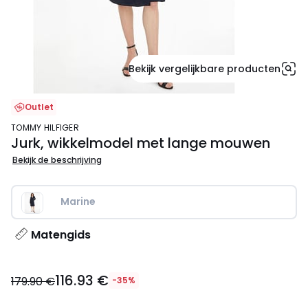
Bekijk vergelijkbare producten
Outlet
TOMMY HILFIGER
Jurk, wikkelmodel met lange mouwen
Bekijk de beschrijving
Marine   
Matengids
116.93
116.93 €
€
179.90 €
-35%
in