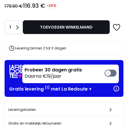
116.93
116.93 €
€
179.90 €
-35%
in
plaats
van
Aantal
1
TOEVOEGEN WINKELMAND
179.90
€
35%
korting
Levering binnen 2 tot 3 dagen
toegepast.
Probeer 30 dagen gratis
Daarna €19/jaar
(1)
Gratis levering
met La Redoute +
Leveringskosten
Gratis en makkelijk retourneren