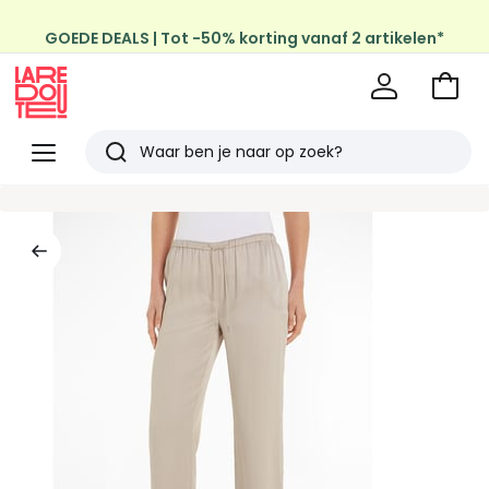
GOEDE DEALS | Tot -50% korting vanaf 2 artikelen*
Profiteer van gratis thuis levering
op al de Mode & Home aankopen
Naar
het
La
winke
Redoute
Menu
Zoeken
Laatst
bekeken
artikelen