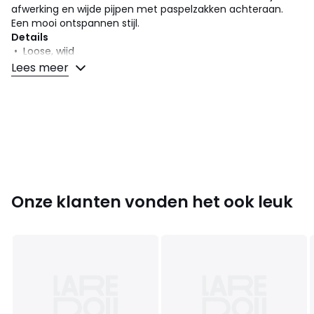
afwerking en wijde pijpen met paspelzakken achteraan.
Een mooi ontspannen stijl.
Details
• Loose, wijd
• Standaard taille
Lees meer
• Elastische taille
Samenstelling en onderhoud
• 70% viscose, 30% lyocell
• Onderhoud : zie etiket
Kleuren
Grijs
Onze klanten vonden het ook leuk
Maten
34 FR - 32 EU, 38 FR - 36 EU