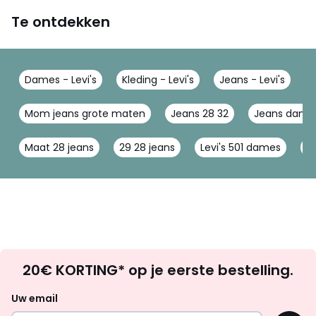
Te ontdekken
Dames - Levi's
Kleding - Levi's
Jeans - Levi's
J
Mom jeans grote maten
Jeans 28 32
Jeans dames
Maat 28 jeans
29 28 jeans
Levi's 501 dames
31
Op
20€ KORTING* op je eerste bestelling.
zoek
naar
Uw email
inspiratie