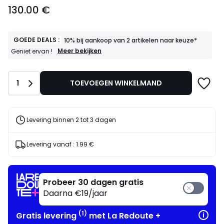
130.00
130.00 €
€.
GOEDE DEALS :
10% bij aankoop van 2 artikelen naar keuze*
GOEDE
Meer bekijken
Geniet ervan !
DEALS
:
10%
Aantal
1
TOEVOEGEN WINKELMAND
bij
aankoop
van
2
artikelen
Levering binnen 2 tot 3 dagen
naar
keuze*
Geniet
Levering vanaf :
1.99 €
ervan
!
Probeer 30 dagen gratis
Daarna €19/jaar
(1)
Gratis levering
met La Redoute +