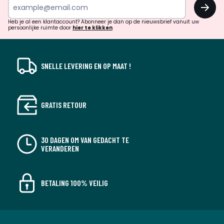
OK
en
!
verrassingen?
Heb je al een klantaccount? Abonneer je dan op de nieuwsbrief vanuit uw
persoonlijke ruimte door
hier te klikken
SNELLE LEVERING EN OP MAAT !
GRATIS RETOUR
30 DAGEN OM VAN GEDACHT TE
VERANDEREN
BETALING 100% VEILIG