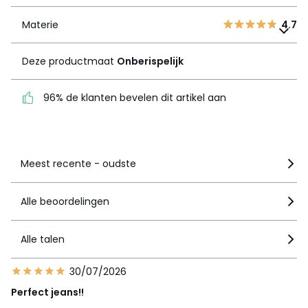
Materie
Deze productmaat
4.7
Onberispelijk
Deze productmaat
Onberispelijk
96% de klanten bevelen
dit artikel aan
96% de klanten bevelen dit artikel aan
Zie details van de nota
Meest recente - oudste
Alle beoordelingen
Alle talen
30/07/2026
Perfect jeans!!