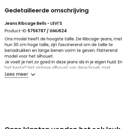
Gedetailleerde omschrijving
Jeans Ribcage Bells - LEVI'S
Product-ID
5756787 / GNU624
Ons model heeft de hoogste taille. De Ribcage-jeans, met
hun 30 cm hoge taille, zijn fascinerend om de taille te
benadrukken en lange benen vorm te geven. Flatterend
model voor het silhouet.
Je voelt je net zo goed in deze jeans als in je eigen huid. En
het beste? Het vintage silhouet van deze broek, met
olifantenpijpen effect is erg stijlvol.
Lees meer
Details
• Flare, heel wijd uitlopend
• Afmetingen : Hoog
Samenstelling en onderhoud
• 99% katoen, 1% elasthan
• Onderhoud : zie etiket