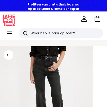
Profiteer van gratis thuis levering
op al de Mode & Home aankopen
Naar
het
La
winke
Redoute
Menu
Zoeken
Laatst
bekeken
artikelen