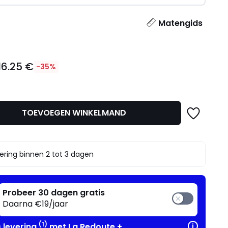
l
Matengids
16.25 €
-35%
TOEVOEGEN WINKELMAND
t.
ering binnen 2 tot 3 dagen
Probeer 30 dagen gratis
Daarna €19/jaar
(1)
s levering
met La Redoute +