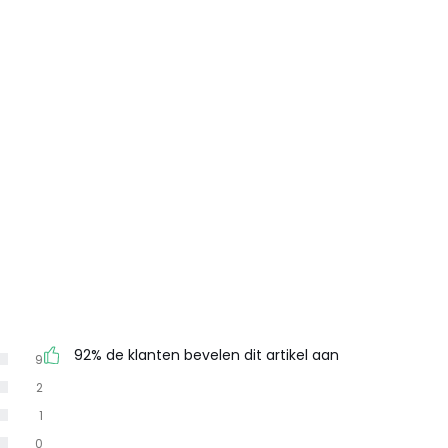
92% de klanten bevelen dit artikel aan
9
2
1
0