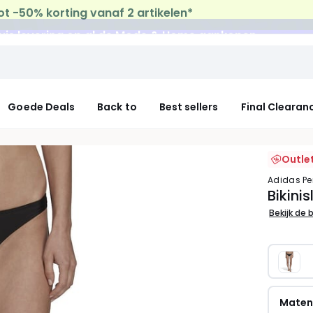
uis levering
op al de Mode & Home aankopen
Goede Deals
Back to
Best sellers
Final Clearan
Outle
adidas P
Bikinis
Bekijk de 
Mate