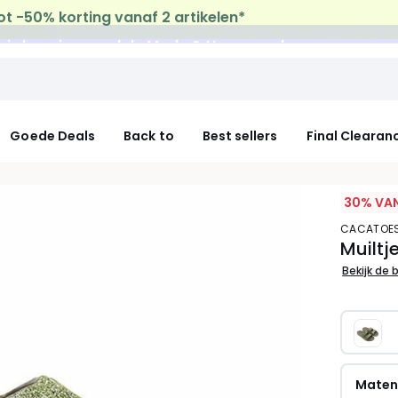
uis levering
op al de Mode & Home aankopen
Goede Deals
Back to
Best sellers
Final Clearan
30% VAN
CACATOE
Muiltj
Bekijk de 
Mate