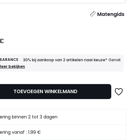
l
Matengids
 €
LEARANCE :
30% bij aankoop van 2 artikelen naar keuze*
Geniet
INAL
eer bekijken
LEARANCE
30%
ij
TOEVOEGEN WINKELMAND
ankoop
an
rtikelen
aar
ering binnen 2 tot 3 dagen
euze*
eniet
rvan
ering vanaf :
1.99 €