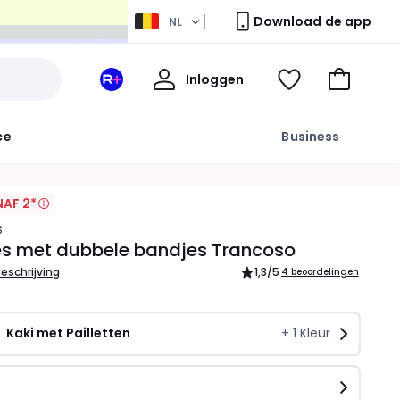
Download de app
NL
Mijn
Inloggen
Mijn
Kijk
Naar
profiel
La
mijn
het
Redoute
wishlist
winkelma
ce
Business
+
ruimte
AF 2*
S
es met dubbele bandjes Trancoso
beschrijving
1,3
/5
4 beoordelingen
Kaki met Pailletten
+
1
Kleur
n