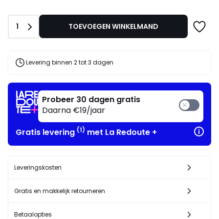
Aantal
1
TOEVOEGEN WINKELMAND
Levering binnen 2 tot 3 dagen
Probeer 30 dagen gratis
Daarna €19/jaar
(1)
Gratis levering
met La Redoute +
Leveringskosten
Gratis en makkelijk retourneren
Betaalopties