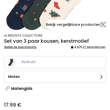
Bekijk vergelijkbare producten
LA REDOUTE COLLECTIONS
Set van 3 paar kousen, kerstmotief
Bekijk de beschrijving
4,8
/5
27 beoordelingen
Bedrukt
Maten
Matengids
17.99
17.99 €
€.