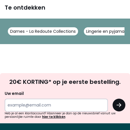
Te ontdekken
Dames - La Redoute Collections
Lingerie en pyjama's 
Op
20€ KORTING* op je eerste bestelling.
zoek
naar
Uw email
inspiratie
OK
en
!
verrassingen?
Heb je al een klantaccount? Abonneer je dan op de nieuwsbrief vanuit uw
persoonlijke ruimte door
hier te klikken