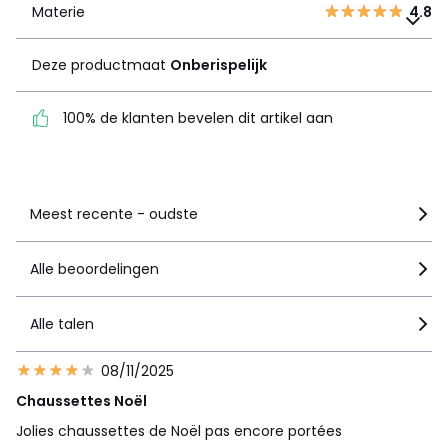
Materie
Deze productmaat
4.8
Onberispelijk
Deze productmaat
Onberispelijk
100% de klanten bevelen
dit artikel aan
100% de klanten bevelen dit artikel aan
Zie details van de nota
Meest recente - oudste
Alle beoordelingen
Alle talen
08/11/2025
Chaussettes Noël
Jolies chaussettes de Noël pas encore portées