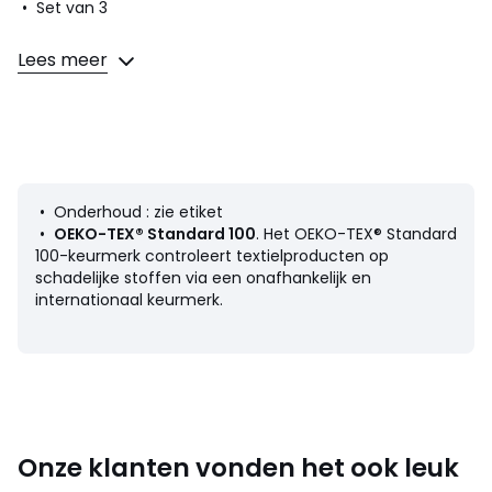
• Set van 3
Samenstelling en onderhoud
Lees meer
• Voornaamste stof : 66% katoen, 32% polyamide, 2%
elasthan
• 2de stof : 68% katoen, 28% polyamide, 2% elasthan, 1%
metallic vezel, 1% polyester
• 2de stof 2 : 74% katoen, 24% polyamide, 2% elasthan
• Onderhoud : zie etiket
•
OEKO-TEX® Standard 100
. Het OEKO-TEX® Standard
100-keurmerk controleert textielproducten op
schadelijke stoffen via een onafhankelijk en
internationaal keurmerk.
Productfiche met betrekking tot milieukwaliteiten en -
kenmerken
• Herkomst van de productie (weving, verving, confectie):
Turkije
: 29/08/2024
Kleuren
Bedrukt
Onze klanten vonden het ook leuk
Maten
35/37, 38/41