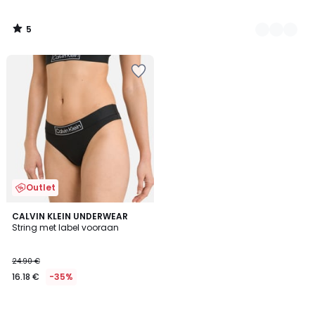
5
/
5
Outlet
CALVIN KLEIN UNDERWEAR
String met label vooraan
24.90 €
16.18 €
-35%