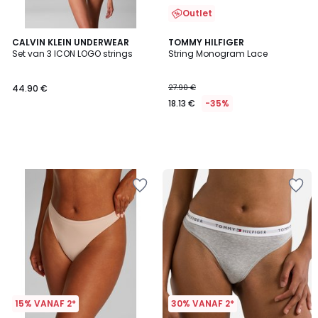
Outlet
CALVIN KLEIN UNDERWEAR
TOMMY HILFIGER
Set van 3 ICON LOGO strings
String Monogram Lace
44.90 €
27.90 €
18.13 €
-35%
15% VANAF 2*
30% VANAF 2*