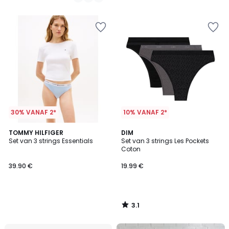
/
/
5
5
30% VANAF 2*
10% VANAF 2*
3.1
TOMMY HILFIGER
DIM
/
Set van 3 strings Essentials
Set van 3 strings Les Pockets
5
Coton
39.90 €
19.99 €
3.1
/
5
FINAL