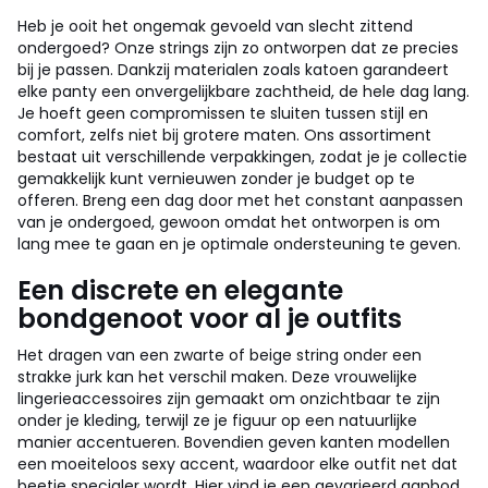
Heb je ooit het ongemak gevoeld van slecht zittend
ondergoed? Onze strings zijn zo ontworpen dat ze precies
bij je passen. Dankzij materialen zoals katoen garandeert
elke panty een onvergelijkbare zachtheid, de hele dag lang.
Je hoeft geen compromissen te sluiten tussen stijl en
comfort, zelfs niet bij grotere maten. Ons assortiment
bestaat uit verschillende verpakkingen, zodat je je collectie
gemakkelijk kunt vernieuwen zonder je budget op te
offeren. Breng een dag door met het constant aanpassen
van je ondergoed, gewoon omdat het ontworpen is om
lang mee te gaan en je optimale ondersteuning te geven.
Een discrete en elegante
bondgenoot voor al je outfits
Het dragen van een zwarte of beige string onder een
strakke jurk kan het verschil maken. Deze vrouwelijke
lingerieaccessoires zijn gemaakt om onzichtbaar te zijn
onder je kleding, terwijl ze je figuur op een natuurlijke
manier accentueren. Bovendien geven kanten modellen
een moeiteloos sexy accent, waardoor elke outfit net dat
beetje specialer wordt. Hier vind je een gevarieerd aanbod