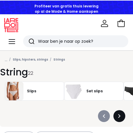
Profiteer van gratis thuis levering
op al de Mode & Home aankopen
Naar
het
La
winke
Redoute
Menu
Zoeken
Laatst
...
bekeken
Slips, hipsters, strings
Strings
String
artikelen
22
Slips
Set slips
Précédent
Suivan
-
-
défiler
défiler