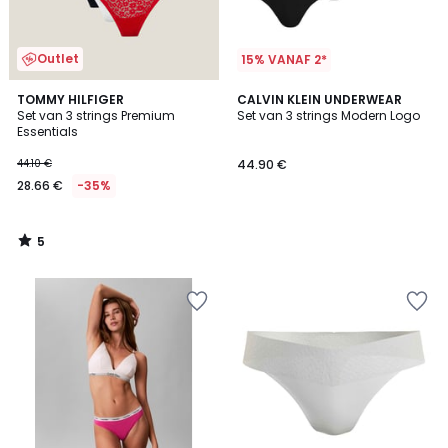
Outlet
15% VANAF 2*
5
TOMMY HILFIGER
CALVIN KLEIN UNDERWEAR
/
Set van 3 strings Premium
Set van 3 strings Modern Logo
5
Essentials
44.10 €
44.90 €
28.66 €
-35%
5
/
5