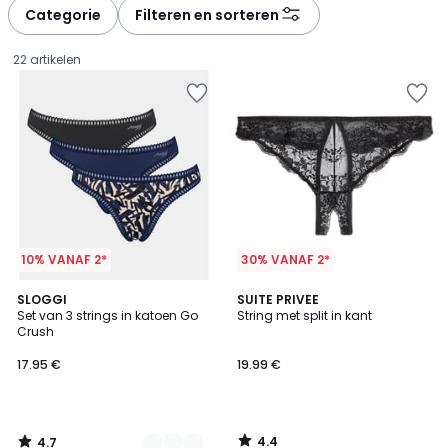
à
à
Categorie
Filteren en sorteren
gauche
droite
22 artikelen
10% VANAF 2*
30% VANAF 2*
4.7
4.4
3
SLOGGI
SUITE PRIVEE
/ 5
/ 5
Set van 3 strings in katoen Go
String met split in kant
Kleuren
Crush
17.95
17.95 €
19.99 €
€.
4.4
4.7