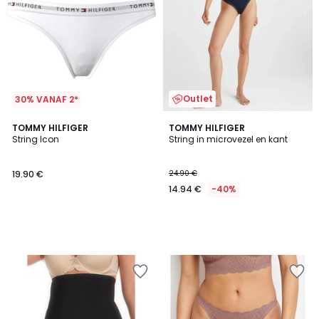
Outlet
30% VANAF 2*
TOMMY HILFIGER
TOMMY HILFIGER
String Icon
String in microvezel en kant
19.90 €
24.90 €
14.94 €
-40%