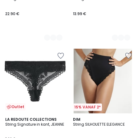
Kleuren
Kleuren
22.90 €
13.99 €
Outlet
15% VANAF 2*
3.8
LA REDOUTE COLLECTIONS
DIM
/ 5
String Signature in kant, JEANNE
String SILHOUETTE ELEGANCE