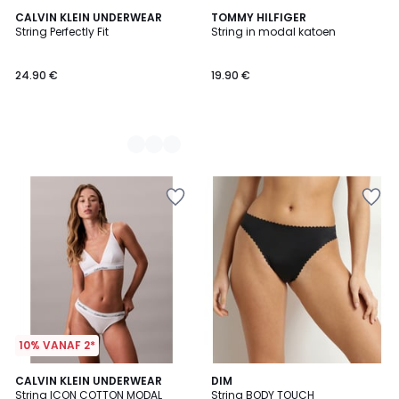
2
CALVIN KLEIN UNDERWEAR
TOMMY HILFIGER
String Perfectly Fit
String in modal katoen
Kleuren
24.90 €
19.90 €
10% VANAF 2*
2
CALVIN KLEIN UNDERWEAR
2
DIM
String ICON COTTON MODAL
String BODY TOUCH