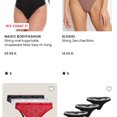
15% VANAF 2*
5
5
MAGIC BODYFASHION
SLOGGI
/
/
String met hoge taille,
String Zero Feel Bliss
5
5
shapewear Maxi Sexy Hi-tong
39.99 €
14.00 €
5
5
/
/
5
5