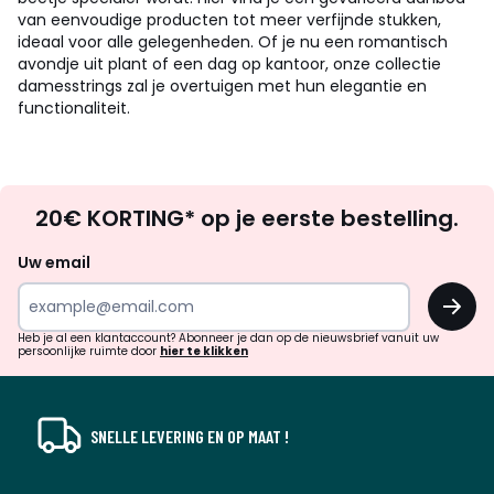
van eenvoudige producten tot meer verfijnde stukken,
ideaal voor alle gelegenheden. Of je nu een romantisch
avondje uit plant of een dag op kantoor, onze collectie
damesstrings zal je overtuigen met hun elegantie en
functionaliteit.
Op
20€ KORTING* op je eerste bestelling.
zoek
naar
Uw email
inspiratie
OK
en
!
verrassingen?
Heb je al een klantaccount? Abonneer je dan op de nieuwsbrief vanuit uw
persoonlijke ruimte door
hier te klikken
SNELLE LEVERING EN OP MAAT !