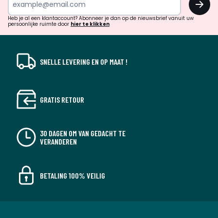
en
!
verrassingen?
Heb je al een klantaccount? Abonneer je dan op de nieuwsbrief vanuit uw
persoonlijke ruimte door
hier te klikken
SNELLE LEVERING EN OP MAAT !
GRATIS RETOUR
30 DAGEN OM VAN GEDACHT TE
VERANDEREN
BETALING 100% VEILIG