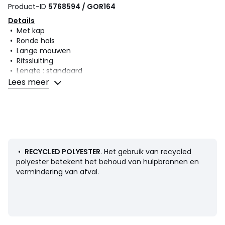
Product-ID
5768594 / GOR164
Details
• Met kap
• Ronde hals
• Lange mouwen
• Ritssluiting
• Lengte : standaard
• Afgewerkt met ribboord
Lees meer
Samenstelling en onderhoud
• 80% polyester, 15% viscose, 5% elasthan
• Minstens 50% gerecycled polyester
• Onderhoud : zie etiket
•
RECYCLED POLYESTER
. Het gebruik van recycled
polyester betekent het behoud van hulpbronnen en
Kleuren
Zwart, Violet, Chocolade kastanje, Beige ,
vermindering van afval.
Petrol Blauw
Maten
XS, S, M, L, XL