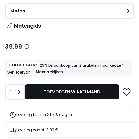
Maten
Matengids
39.99
39.99 €
€.
GOEDE DEALS :
25% bij aankoop van 2 artikelen naar keuze*
GOEDE
Meer bekijken
Geniet ervan !
DEALS
:
25%
Aantal
1
TOEVOEGEN WINKELMAND
bij
aankoop
van
2
artikelen
Levering binnen 2 tot 3 dagen
naar
keuze*
Geniet
Levering vanaf :
1.99 €
ervan