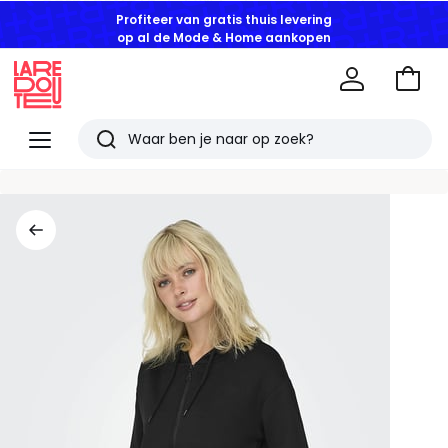
Profiteer van gratis thuis levering
op al de Mode & Home aankopen
Naar
het
La
winke
Redoute
Menu
Zoeken
Laatst
bekeken
artikelen