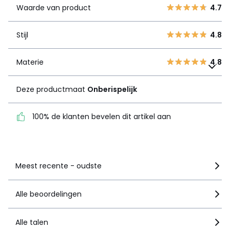
Waarde van product
4.7
3
0
Stijl
4.8
2
0
Stijl
4.8
1
0
Materie
4.8
Materie
Deze productmaat
4.8
Onberispelijk
Deze productmaat
Onberispelijk
100% de klanten bevelen
dit artikel aan
100% de klanten bevelen dit artikel aan
Zie details van de nota
Meest recente - oudste
Alle beoordelingen
Alle talen