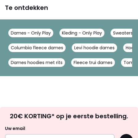
Te ontdekken
Dames - Only Play
Kleding - Only Play
Sweaters - 
Columbia fleece dames
Levi hoodie dames
Hoodi
Dames hoodies met rits
Fleece trui dames
Tommy
Op
20€ KORTING* op je eerste bestelling.
zoek
naar
Uw email
inspiratie
OK