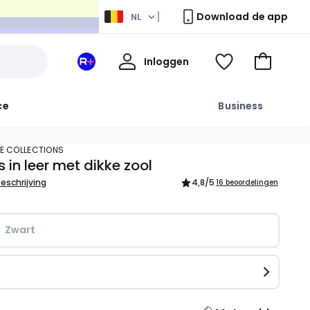
Download de app
NL
Mijn
Inloggen
Mijn
Kijk
Naar
profiel
La
mijn
het
Redoute
wishlist
winkelma
ce
Business
+
ruimte
TE COLLECTIONS
s in leer met dikke zool
beschrijving
4,8
/5
16 beoordelingen
Zwart
n