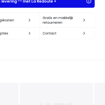
(1)
s levering
met La Redoute +
Gratis en makkelijk
ngskosten
retourneren
pties
Contact