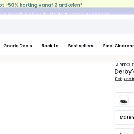
uis levering
op al de Mode & Home aankopen
Goede Deals
Back to
Best sellers
Final Clearan
LA REDOU
Derby'
Bekijk de 
Mate