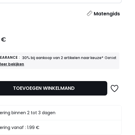
l
Matengids
 €
LEARANCE :
30% bij aankoop van 2 artikelen naar keuze*
Geniet
INAL
eer bekijken
LEARANCE
30%
ij
TOEVOEGEN WINKELMAND
ankoop
an
rtikelen
aar
ering binnen 2 tot 3 dagen
euze*
eniet
rvan
ering vanaf :
1.99 €