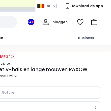
Download de app
NL
Mijn
Inloggen
Mijn
Kijk
Naar
profiel
La
mijn
het
Redoute
wishlist
winkelma
ce
Business
+
ruimte
AF 2*
 VINTAGE
met V-hals en lange mouwen RAXOW
beschrijving
Naturel
n