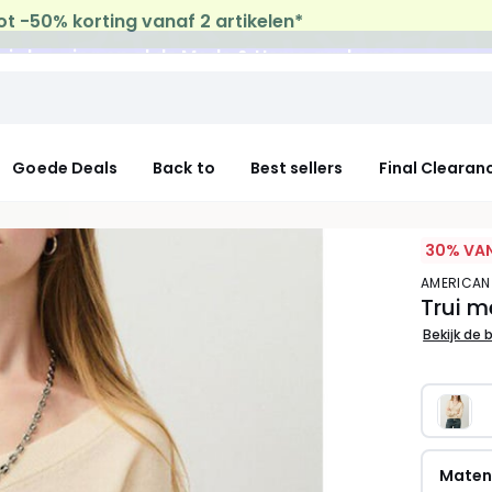
uis levering
op al de Mode & Home aankopen
Goede Deals
Back to
Best sellers
Final Clearan
30% VAN
AMERICAN
Trui 
Bekijk de 
Mate