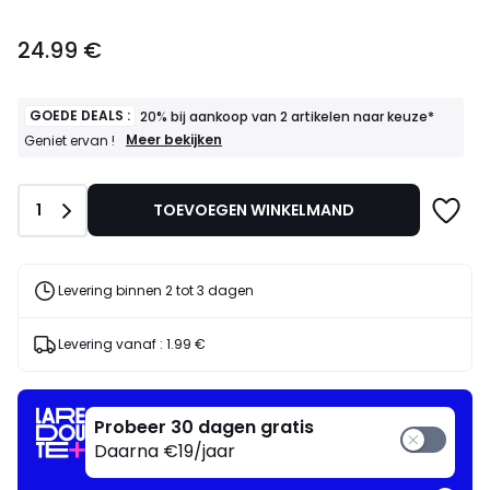
24.99
24.99 €
€.
GOEDE DEALS :
20% bij aankoop van 2 artikelen naar keuze*
GOEDE
Meer bekijken
Geniet ervan !
DEALS
:
20%
Aantal
1
TOEVOEGEN WINKELMAND
bij
aankoop
van
2
artikelen
Levering binnen 2 tot 3 dagen
naar
keuze*
Geniet
Levering vanaf :
1.99 €
ervan
!
Probeer 30 dagen gratis
Daarna €19/jaar