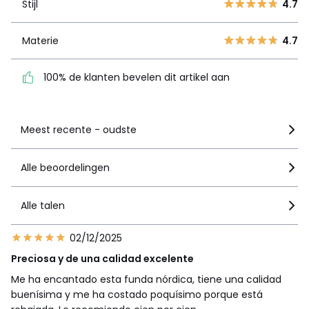
Stijl
4.7
1
0
Materie
4.7
Materie
4.7
100% de klanten bevelen
dit artikel aan
100% de klanten bevelen dit artikel aan
Zie details van de nota
Meest recente - oudste
Alle beoordelingen
Alle talen
02/12/2025
Preciosa y de una calidad excelente
Me ha encantado esta funda nórdica, tiene una calidad
buenísima y me ha costado poquísimo porque está