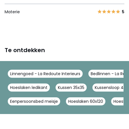
Materie
5
Te ontdekken
Linnengoed - La Redoute Interieurs
Bedlinnen - La Redo
Hoeslaken ledikant
Kussen 35x35
Kussensloop 40x
Eenpersoonsbed meisje
Hoeslaken 60x120
Hoeslak