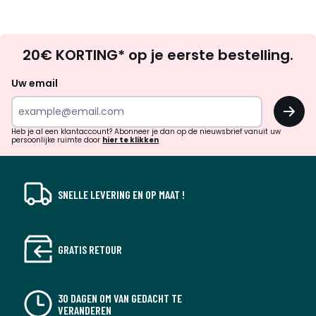
Op
20€ KORTING* op je eerste bestelling.
zoek
naar
Uw email
inspiratie
OK
en
!
verrassingen?
Heb je al een klantaccount? Abonneer je dan op de nieuwsbrief vanuit uw
persoonlijke ruimte door
hier te klikken
SNELLE LEVERING EN OP MAAT !
GRATIS RETOUR
30 DAGEN OM VAN GEDACHT TE
VERANDEREN