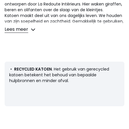
ontworpen door La Redoute Intérieurs. Hier waken giraffen,
beren en olifanten over de slaap van de kleintjes.
Katoen maakt deel uit van ons dagelijks leven. We houden
van zijn soepelheid en zachtheid. Gemakkelijk te gebruiken,
ideaal voor het bed voor jong en oud !
Lees meer
Omschrijving
• 100% katoen, 120 g/m2
• Bevat 20% gerecycled katoen
• 57 draden/cm²
• Recto/verso bedrukt met beren, giraffen en olifanten in
luchtballonnen
•
RECYCLED KATOEN
. Het gebruik van gerecycled
• Afgewerkt met een gestreept biesje
katoen betekent het behoud van bepaalde
• Recht onderaan met drukknopen: 4 metalen
hulpbronnen en minder afval.
drukknopen
Door de seizoenen heen, kun je je eigen persoonlijke touch
toevoegen door het Aubin-assortiment te mixen met ons
effen assortiment Scénario in katoen.
Onderhoud
• Wassen op 40°