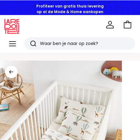
Profiteer van gratis thuis levering
op al de Mode & Home aankopen
Naar
het
La
winke
Redoute
Menu
Zoeken
Laatst
bekeken
artikelen