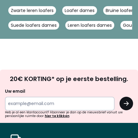
Zwarte leren loafers
Loafer dames
Bruine loafers
Suede loafers dames
Leren loafers dames
Gouden
Op
20€ KORTING* op je eerste bestelling.
zoek
naar
Uw email
inspiratie
OK
en
!
verrassingen?
Heb je al een klantaccount? Abonneer je dan op de nieuwsbrief vanuit uw
persoonlijke ruimte door
hier te klikken