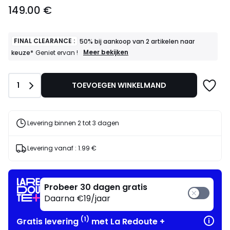
149.00
149.00 €
€.
FINAL CLEARANCE :
50% bij aankoop van 2 artikelen naar
FINAL
Meer bekijken
keuze*
Geniet ervan !
CLEARANCE
:
50%
Aantal
1
TOEVOEGEN WINKELMAND
bij
aankoop
van
2
artikelen
Levering binnen 2 tot 3 dagen
naar
keuze*
Geniet
Levering vanaf :
1.99 €
ervan
!
Probeer 30 dagen gratis
Daarna €19/jaar
(1)
Gratis levering
met La Redoute +