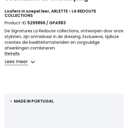
Loafers in soepel leer, ARLETTE - LA REDOUTE
COLLECTIONS
Product-ID
5299866 / GPA983
De Signatures La Redoute collections, ontworpen door onze
stylisten, zijn onmisbaar in de dressing. Exclusieve, tijdloze
creaties die kwaliteitsmaterialen en zorgvuldige
afwerkingen combineren.
Details
• Loafers
Lees meer
• Hoogte hak : 3 cm
• Sluiting : Om zo aan te trekken
• Ronde top
Samenstelling en onderhoud
• Bovenzijde/Schacht : 100% leer
• Voering : 100% leer
•
MADE IN PORTUGAL
.
• Binnenzool : 100% leer
• Loopzool : 100% elastomeer