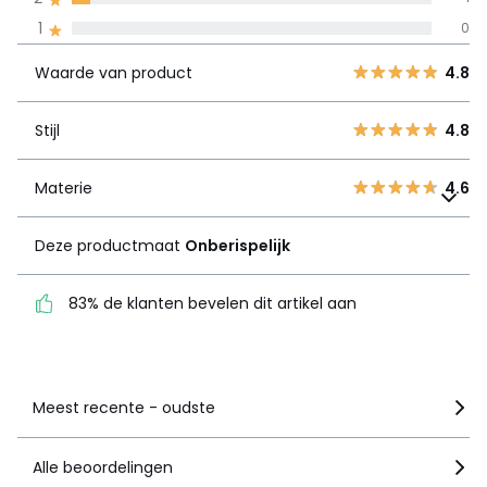
Waarde van
5
12
4.8
1
0
product
4
2
Waarde van product
4.8
3
4
Stijl
4.8
2
1
Stijl
4.8
1
0
Materie
4.6
Materie
Deze productmaat
4.6
Onberispelijk
Deze productmaat
Onberispelijk
83% de klanten bevelen
dit artikel aan
83% de klanten bevelen dit artikel aan
Zie details van de nota
Meest recente - oudste
Alle beoordelingen