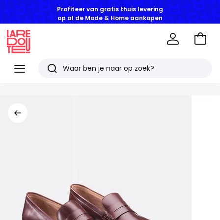
Profiteer van gratis thuis levering
op al de Mode & Home aankopen
Naar
het
La
winke
Redoute
Menu
Zoeken
Laatst
bekeken
artikelen